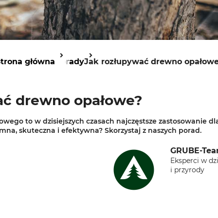
trona główna
Porady
Jak rozłupywać drewno opałowe
ać drewno opałowe?
ego to w dzisiejszych czasach najczęstsze zastosowanie dl
emna, skuteczna i efektywna? Skorzystaj z naszych porad.
GRUBE-Te
Eksperci w dz
i przyrody