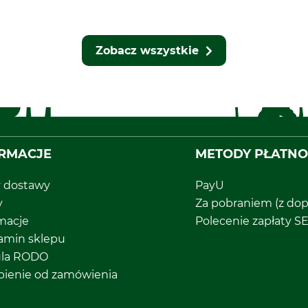
Zobacz wszystkie
RMACJE
METODY PŁATNO
y dostawy
PayU
y
Za pobraniem (z dop
macje
Polecenie zapłaty S
amin sklepu
ula RODO
pienie od zamówienia