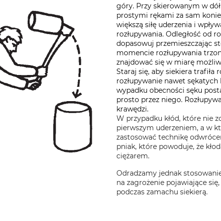
góry. Przy skierowanym w dół 
prostymi rękami za sam koniec
większą siłę uderzenia i wpły
rozłupywania. Odległość od 
dopasowuj przemieszczając st
momencie rozłupywania trzone
znajdować się w miarę możli
Staraj się, aby siekiera trafił
rozłupywanie nawet sękatych
wypadku obecności sęku postara
prosto przez niego. Rozłupywa
krawędzi.
W przypadku kłód, które nie z
pierwszym uderzeniem, a w któ
zastosować technikę odwrócen
pniak, które powoduje, że kło
ciężarem.
Odradzamy jednak stosowanie
na zagrożenie pojawiające się,
podczas zamachu siekierą.