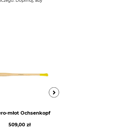
czego. Dopilnuj, aby
ero-młot Ochsenkopf
Siekiera leśnicza Hultaf
Aby
509,00 zł
829,00 zł