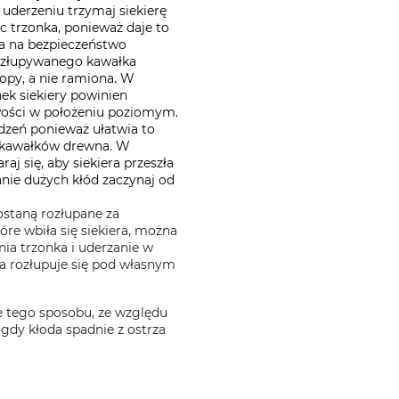
uderzeniu trzymaj siekierę
 trzonka, ponieważ daje to
wa na bezpieczeństwo
rozłupywanego kawałka
opy, a nie ramiona. W
k siekiery powinien
wości w położeniu poziomym.
a rdzeń ponieważ ułatwia to
 kawałków drewna. W
j się, aby siekiera przeszła
nie dużych kłód zaczynaj od
ostaną rozłupane za
re wbiła się siekiera, można
ia trzonka i uderzanie w
da rozłupuje się pod własnym
 tego sposobu, ze względu
 gdy kłoda spadnie z ostrza