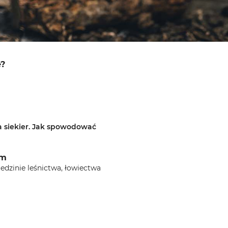
?
a siekier. Jak spowodować
am
iedzinie leśnictwa, łowiectwa