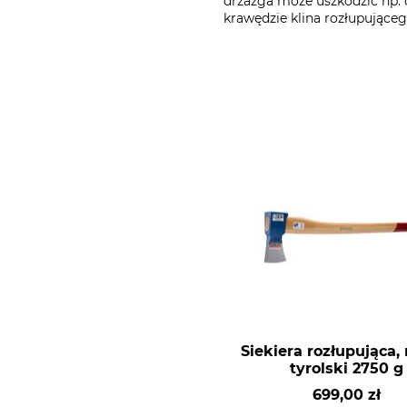
drzazga może uszkodzić np. 
krawędzie klina rozłupująceg
Siekiera rozłupująca,
tyrolski 2750 g
699,00 zł