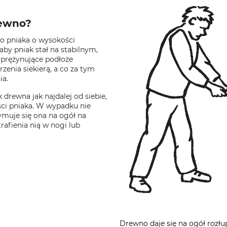
rewno?
go pniaka o wysokości
 aby pniak stał na stabilnym,
Sprężynujące podłoże
zenia siekierą, a co za tym
ia.
drewna jak najdalej od siebie,
ści pniaka. W wypadku nie
rzymuje się ona na ogół na
rafienia nią w nogi lub
Drewno daje się na ogół rozłu