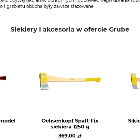
oko. Używaj okularów ochronnych i odpowiedniego ubrania robo
o i grzbietu obucha były zawsze sfazowane.
Siekiery i akcesoria w ofercie Grube
 model
Ochsenkopf Spalt-Fix
Siki
siekiera 1250 g
369,00 zł