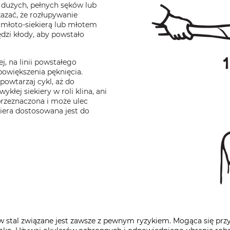
dużych, pełnych sęków lub
azać, że rozłupywanie
 młoto-siekierą lub młotem
ędzi kłody, aby powstało
j, na linii powstałego
 powiększenia pęknięcia.
 powtarzaj cykl, aż do
ykłej siekiery w roli klina, ani
przeznaczona i może ulec
kiera dostosowana jest do
ą w stal związane jest zawsze z pewnym ryzykiem. Mogąca się pr