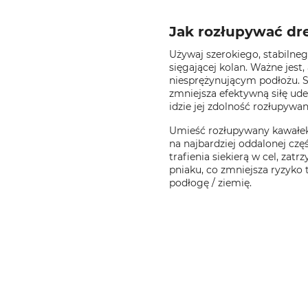
Jak rozłupywać d
Używaj szerokiego, stabilne
sięgającej kolan. Ważne jest,
niesprężynującym podłożu. 
zmniejsza efektywną siłę uder
idzie jej zdolność rozłupywan
Umieść rozłupywany kawałek 
na najbardziej oddalonej czę
trafienia siekierą w cel, zat
pniaku, co zmniejsza ryzyko t
podłogę / ziemię.