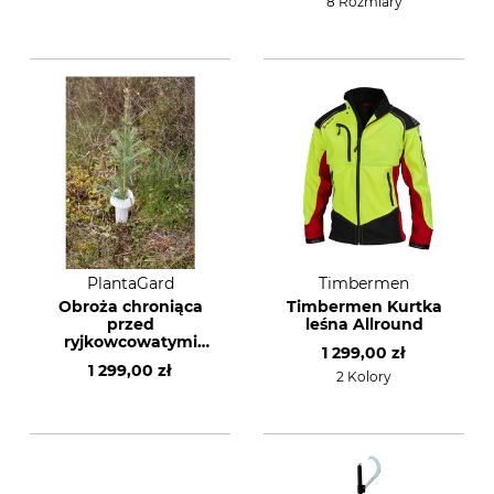
8 Rozmiary
PlantaGard
Timbermen
Obroża chroniąca
Timbermen Kurtka
przed
leśna Allround
ryjkowcowatymi
1 299,00 zł
HyloPro wykonana z
1 299,00 zł
bio-plastiku
2 Kolory