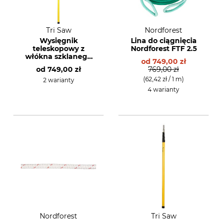
Tri Saw
Nordforest
Wysięgnik
Lina do ciągnięcia
teleskopowy z
Nordforest FTF 2.5
włókna szklanego
od
749,00 zł
Tri Saw Lock25 extra
od
749,00 zł
769,00 zł
(62,42 zł / 1 m)
2 warianty
4 warianty
Nordforest
Tri Saw