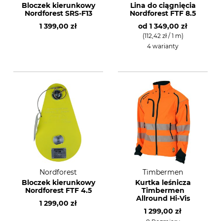
Bloczek kierunkowy
Lina do ciągnięcia
Nordforest SRS-F13
Nordforest FTF 8.5
1 399,00 zł
od
1 349,00 zł
(112,42 zł / 1 m)
4 warianty
Nordforest
Timbermen
Bloczek kierunkowy
Kurtka leśnicza
Nordforest FTF 4.5
Timbermen
Allround Hi-Vis
1 299,00 zł
1 299,00 zł