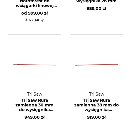
Nordforest do
wysięgnika 26 mm
wciągarki linowej
989,00 zł
3200 kg
od
999,00 zł
3 warianty
Tri Saw
Tri Saw
Tri Saw Rura
Tri Saw Rura
zamienna 30 mm
zamienna 38 mm do
do wysięgnika
wysięgnika
teleskopowego Tri
teleskopowego Tri
949,00 zł
919,00 zł
Saw Lock 25 KKG
Saw Lock 25 KKG