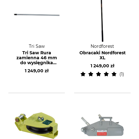
Tri Saw
Nordforest
Tri Saw Rura
Obracaki Nordforest
zamienna 46 mm
XL
do wysięgnika
1 249,00 zł
teleskopowego Tri
1 249,00 zł
Saw Lock 25 KKG
1