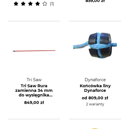
859,00 zł
1
Tri Saw
Dynaforce
Tri Saw Rura
Końcówka liny
zamienna 34 mm
Dynaforce
do wysięgnika
od
809,00 zł
teleskopowego Tri
849,00 zł
Saw Lock 25 KKG
2 warianty