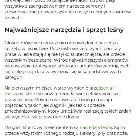
Tak więc, leśnictwo to połączenie nauki, sztuki i pasji;
wszystko z zaangażowaniem na rzecz ochrony i
zrównoważonego wykorzystania naszych cennych zasobów
leśnych.
Najważniejsze narzędzia i sprzęt leśny
Głośno mówi się o znaczeniu odpowiednich narzędzi i
sprzętu w leśnictwie. Podkreśla się, że przy ich pomocy
prace w lesie stają się nie tylko skuteczniejsze, ale przede
wszystkim bezpieczne. Wśród najważniejszych elementów
wyposażenia profesjonalistów oraz amatorów zajmujących
się pielęgnacją lasów wyróżnia się kilka podstawowych
kategorii.
Na pierwszym miejscu warto wymienić
urządzenia i
maszyny
, które stanowią trzon łatwiej i efektywniejszej
pracy leśnika. Mowa tu zarówno o różnego rodzaju
pojazdach, takich jak ciągniki, jak też o sprzęcie
zmechanizowanym, który umożliwia realizację takich zadań
jak wycinka czy przewożenie drzew.
Drugim kluczowym elementem są
narzędzia leśne
. Są to
przede wszystkim różnego rodzaju siekiery, piły oraz noże,