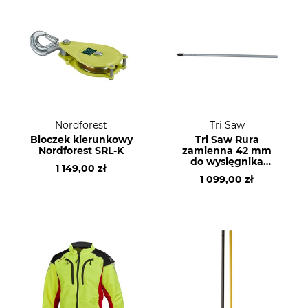
Nordforest
Tri Saw
Bloczek kierunkowy
Tri Saw Rura
Nordforest SRL-K
zamienna 42 mm
do wysięgnika
1 149,00 zł
teleskopowego Tri
1 099,00 zł
Saw Lock 25 KKG