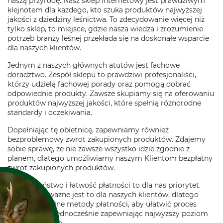
naszą przyrodę. Nasz sklep internetowy jest prawdziwym
klejnotem dla każdego, kto szuka produktów najwyższej
jakości z dziedziny leśnictwa. To zdecydowanie więcej niż
tylko sklep, to miejsce, gdzie nasza wiedza i zrozumienie
potrzeb branży leśnej przekłada się na doskonałe wsparcie
dla naszych klientów.
Jednym z naszych głównych atutów jest fachowe
doradztwo. Zespół sklepu to prawdziwi profesjonaliści,
którzy udzielą fachowej porady oraz pomogą dobrać
odpowiednie produkty. Zawsze skupiamy się na oferowaniu
produktów najwyższej jakości, które spełnią różnorodne
standardy i oczekiwania.
Dopełniając tę obietnicę, zapewniamy również
bezproblemowy zwrot zakupionych produktów. Zdajemy
sobie sprawę, że nie zawsze wszystko idzie zgodnie z
planem, dlatego umożliwiamy naszym Klientom bezpłatny
zwrot zakupionych produktów.
Bezpieczeństwo i łatwość płatności to dla nas priorytet.
Wiemy, jak ważne jest to dla naszych klientów, dlatego
oferujemy różne metody płatności, aby ułatwić proces
zakupów, ale jednocześnie zapewniając najwyższy poziom