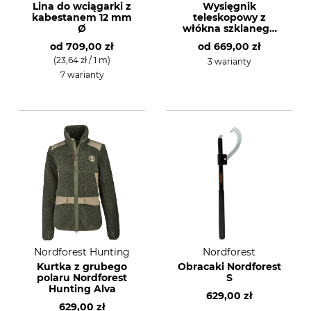
Lina do wciągarki z
Wysięgnik
kabestanem 12 mm
teleskopowy z
Ø
włókna szklanego
Tri Saw Lock25
od
709,00 zł
od
669,00 zł
Strong
(23,64 zł / 1 m)
3 warianty
7 warianty
Nordforest Hunting
Nordforest
Kurtka z grubego
Obracaki Nordforest
polaru Nordforest
S
Hunting Alva
629,00 zł
629,00 zł