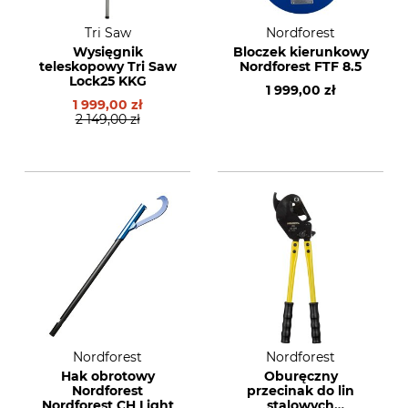
Tri Saw
Nordforest
Wysięgnik
Bloczek kierunkowy
)
teleskopowy Tri Saw
Nordforest FTF 8.5
Lock25 KKG
1 999,00 zł
1 999,00 zł
2 149,00 zł
Nordforest
Nordforest
Hak obrotowy
Oburęczny
Nordforest
przecinak do lin
Nordforest CH Light
stalowych