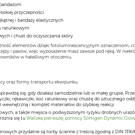
i bandażom
ysokiej przyczepności
jkątnej i bandaży elastycznych
om ratunkowym
ych i chust do oczyszczania skóry
zność elementów dzięki fotoluminescencyjnym oznaczeniom, co
ży i pasów, więc wyposażenie masz zawsze pod ręką. W niektó
owników w hałaśliwym otoczeniu.
racy oraz formy transportu ekwipunku.
prawdzą się, gdy działasz samodzielnie lub w małej grupie. Prz
yczki, rękawiczki, koc ratunkowy oraz chustę do sztucznego odd
wewnętrzną i komplet materiałów do szybkiej reakcji
nowych, a także miejsca o podwyższonym ryzyku drobnych urazó
óżnia się tu
Walizka pierwszej pomocy Söhngen Dynamic Glow
rowych przydatne są torby ścienne z treścią zgodną z DIN 13169