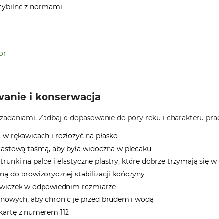
tybilne z normami
or
anie i konserwacja
zadaniami. Zadbaj o dopasowanie do pory roku i charakteru pra
 w rękawicach i rozłożyć na płasko
trastową taśmą, aby była widoczna w plecaku
runki na palce i elastyczne plastry, które dobrze trzymają się
ną do prowizorycznej stabilizacji kończyny
ękawiczek w odpowiednim rozmiarze
nowych, aby chronić je przed brudem i wodą
 kartę z numerem 112