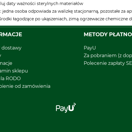
oluj daty ważności sterylnych materiałów
 jedna osoba odpowiada za walizkę stacjonarną, pozostałe za ap
 środki łagodzące po ukąszeniach, zimą ogrzewacze chemiczne 
RMACJE
METODY PŁATNO
y dostawy
PayU
y
Za pobraniem (z dop
macje
Polecenie zapłaty S
amin sklepu
ula RODO
pienie od zamówienia