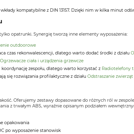
aż wkłady kompatybilne z DIN 13157. Dzięki nim w kilka minut 
u
tylko opatrunki. Synergię tworzą inne elementy wyposażenia:
enie outdoorowe
raca czas rekonwalescencji, dlatego warto dodać środki z działu
O
Ogrzewacze ciała i urządzenia grzewcze
 koordynację zespołu, dlatego warto korzystać z
Radiotelefony 
ą się rozwiązania profilaktyczne z działu
Odstraszanie zwierząt
akość. Oferujemy zestawy dopasowane do różnych ról w zespole
iązania z trwałym ABS, wyraźnie opisanym podziałem wewnętrzn
ne opakowania
EDC po wyposażenie stanowisk