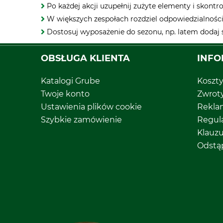
Po każdej akcji uzupełnij zużyte elementy i skontr
W większych zespołach rozdziel odpowiedzialności:
Dostosuj wyposażenie do sezonu, np. latem dodaj
OBSŁUGA KLIENTA
INFO
Katalogi Grube
Koszt
Twoje konto
Zwrot
Ustawienia plików cookie
Rekla
Szybkie zamówienie
Regul
Klauz
Odstą