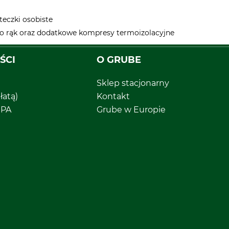
teczki osobiste
do rąk oraz dodatkowe kompresy termoizolacyjne
ŚCI
O GRUBE
Sklep stacjonarny
łatą)
Kontakt
EPA
Grube w Europie