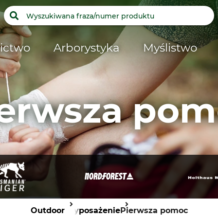
ictwo
Arborystyka
Myślistwo
ierwsza pom
Outdoor
Wyposażenie
Pierwsza pomoc