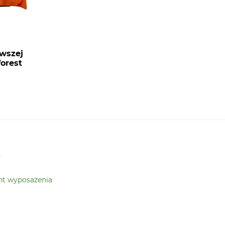
t
wszej
orest
r
nt wyposażenia