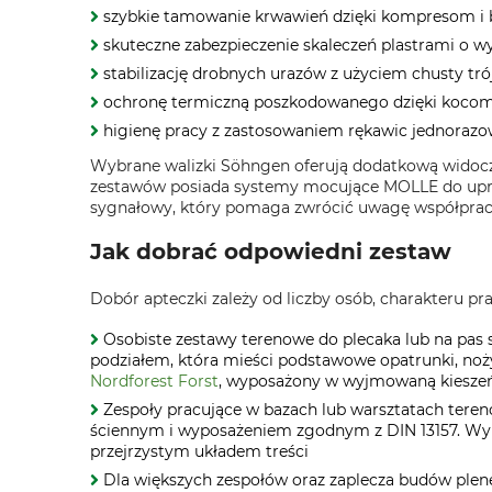
szybkie tamowanie krwawień dzięki kompresom 
skuteczne zabezpieczenie skaleczeń plastrami o w
stabilizację drobnych urazów z użyciem chusty tró
ochronę termiczną poszkodowanego dzięki koc
higienę pracy z zastosowaniem rękawic jednorazow
Wybrane walizki Söhngen oferują dodatkową widoc
zestawów posiada systemy mocujące MOLLE do uprzę
sygnałowy, który pomaga zwrócić uwagę współprac
Jak dobrać odpowiedni zestaw
Dobór apteczki zależy od liczby osób, charakteru p
Osobiste zestawy terenowe do plecaka lub na pas s
podziałem, która mieści podstawowe opatrunki, noż
Nordforest Forst
, wyposażony w wyjmowaną kieszeń 
Zespoły pracujące w bazach lub warsztatach tere
ściennym i wyposażeniem zgodnym z DIN 13157. Wyr
przejrzystym układem treści
Dla większych zespołów oraz zaplecza budów plene