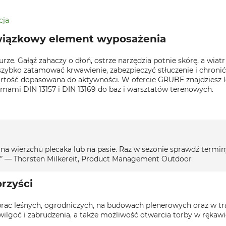
cja
wiązkowy element wyposażenia
urze. Gałąź zahaczy o dłoń, ostrze narzędzia potnie skórę, a wiatr
ybko zatamować krwawienie, zabezpieczyć stłuczenie i chronić 
artość dopasowana do aktywności. W ofercie GRUBE znajdziesz l
ormami DIN 13157 i DIN 13169 do baz i warsztatów terenowych.
 wierzchu plecaka lub na pasie. Raz w sezonie sprawdź terminy 
cja.” — Thorsten Milkereit, Product Management Outdoor
orzyści
rac leśnych, ogrodniczych, na budowach plenerowych oraz w tra
ilgoć i zabrudzenia, a także możliwość otwarcia torby w rękawi