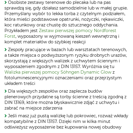
Osobiste zestawy terenowe do plecaka lub na pas
sprawdzą się, gdy działasz samodzielnie lub w małej grupie.
Przemyślany wybór to lekka torba z czytelnym podziałem,
która mieści podstawowe opatrunki, nożyczki, rękawiczki,
koc ratunkowy oraz chustę do sztucznego oddychania.
Przykładem jest
Zestaw pierwszej pomocy Nordforest
Forst
, wyposażony w wyjmowaną kieszeń wewnętrzną i
komplet materiałów do szybkiej reakcji
Zespoły pracujące w bazach lub warsztatach terenowych,
a także miejsca o podwyższonym ryzyku drobnych urazów,
skorzystają z większych walizek z uchwytem ściennym i
wyposażeniem zgodnym z DIN 13157. Wyróżnia się tu
Walizka pierwszej pomocy Söhngen Dynamic Glow
z
fotoluminescencyjnymi oznaczeniami oraz przejrzystym
układem treści
Dla większych zespołów oraz zaplecza budów
plenerowych przydatne są torby ścienne z treścią zgodną z
DIN 13169, które można błyskawicznie zdjąć z uchwytu i
zabrać na miejsce zdarzenia
Jeśli masz już pustą walizkę lub pokrowiec, rozważ wkłady
kompatybilne z DIN 13157. Dzięki nim w kilka minut
odświeżysz wyposażenie bez kupowania nowej obudowy