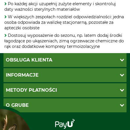
Po każdej akcji uzupełnij zużyte elementy i skontroluj
daty ważności sterylnych materiałów
W większych zespołach rozdziel odpowiedzialności: jedna
osoba odpowiada za walizkę stacjonarną, pozostałe za
apteczki osobiste
Dostosuj wyposażenie do sezonu, np. latem dodaj środki
łagodzące po ukąszeniach, zimą ogrzewacze chemiczne do
rąk oraz dodatkowe kompresy termoizolacyjne
OBSŁUGA KLIENTA
Katalogi Grube
INFORMACJE
Twoje konto
Ustawienia plików cookie
Koszty dostawy
METODY PŁATNOŚCI
Zwroty
Reklamacje
PayU
O GRUBE
Regulamin sklepu
Za pobraniem (z dopłatą)
Klauzula RODO
Polecenie zapłaty SEPA
Sklep stacjonarny
Odstąpienie od zamówienia
Kontakt