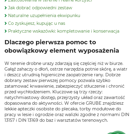
Zastosowania w terenie i realne korzyści
Jak dobrać odpowiedni zestaw
Naturalne uzupełnienia ekwipunku
Co zyskujesz, kupując u nas
Praktyczne wskazówki: kompletowanie i konserwacja
Dlaczego pierwsza pomoc to
obowiązkowy element wyposażenia
W terenie drobne urazy zdarzają się częściej niż w biurze.
Gałąź zahaczy o dłoń, ostrze narzędzia potnie skórę, a wiatr
i deszcz utrudnią higieniczne zaopatrzenie rany. Dobrze
dobrany zestaw pierwszej pomocy pozwala szybko
zatamować krwawienie, zabezpieczyć stłuczenie i chronić
przed wychłodzeniem. Kluczowe są trzy rzeczy:
natychmiastowy dostęp, przejrzysty układ oraz zawartość
dopasowana do aktywności. W ofercie GRUBE znajdziesz
lekkie apteczki osobiste do plecaka, torby modułowe do
pracy w lesie i ogrodzie oraz walizki zgodne z normami DIN
13157 i DIN 13169 do baz i warsztatów terenowych.