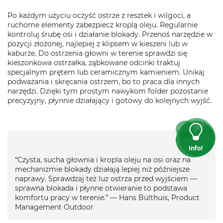
Po każdym użyciu oczyść ostrze z resztek i wilgoci, a
ruchome elementy zabezpiecz kroplą oleju. Regularnie
kontroluj śrubę osi i działanie blokady. Przenoś narzędzie w
pozycji złożonej, najlepiej z klipsem w kieszeni lub w
kaburze. Do ostrzenia głowni w terenie sprawdzi się
kieszonkowa ostrzałka, ząbkowane odcinki traktuj
specjalnym prętem lub ceramicznym kamieniem. Unikaj
podważania i skręcania ostrzem, bo to praca dla innych
narzędzi. Dzięki tym prostym nawykom folder pozostanie
precyzyjny, płynnie działający i gotowy do kolejnych wyjść.
Info!
“Czysta, sucha głownia i kropla oleju na osi oraz na
mechanizmie blokady działają lepiej niż późniejsze
naprawy. Sprawdzaj też luz ostrza przed wyjściem —
sprawna blokada i płynne otwieranie to podstawa
komfortu pracy w terenie.” — Hans Bülthuis, Product
Management Outdoor