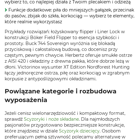
wybierz to, co najlepiej działa z Twoim plecakiem i odzieżą
Funkcje dodatkowe: piła do mniejszych gałązek, przecinak
do pasów, zbijak do szkła, korkociąg — wybierz te elementy,
które realnie wykorzystasz
Przykłady rozwiązań: łożyskowany flipper i Liner Lock w
konstrukcji Böker Field Flipper to esencja szybkości i
prostoty. Buck 744 Sovereign wyróżnia się blokadą
przyciskową i całostalową budową, co docenisz przy
częstym, pewnym chwycie. Herbertz oferuje smukłe ostrze
z AISI 420 i okładziny z drewna pakka, które dobrze leżą w
dłoni. Victorinox wys.unter XT Edition Nordforest Hunting
łączy jednoręczne ostrza, piłę oraz korkociąg w zgrabnym
korpusie z antypoślizgowymi okładzinami.
Powiązane kategorie i rozbudowa
wyposażenia
Jeżeli cenisz wielonarzędziowość i kompaktowy format,
sprawdź
Scyzoryki i noże składane
. Dla najmłodszych
pasjonatów przygotowano bezpieczniejsze konstrukcje,
które znajdziesz w dziale
Scyzoryk dziecięcy
. Osobom
preferującym pełną sztywność polecamy alternatywę w