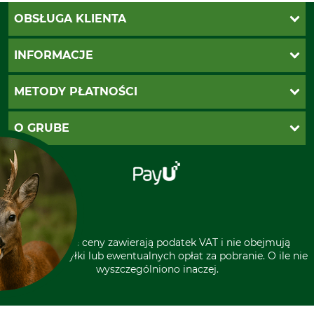
OBSŁUGA KLIENTA
Katalogi Grube
INFORMACJE
Twoje konto
Ustawienia plików cookie
Koszty dostawy
METODY PŁATNOŚCI
Zwroty
Reklamacje
PayU
O GRUBE
Regulamin sklepu
Za pobraniem (z dopłatą)
Klauzula RODO
Polecenie zapłaty SEPA
Sklep stacjonarny
Odstąpienie od zamówienia
Kontakt
Grube w Europie
* Wszystkie ceny zawierają podatek VAT i nie obejmują
kosztów wysyłki lub ewentualnych opłat za pobranie. O ile nie
wyszczególniono inaczej.
A CIASTECZKA?