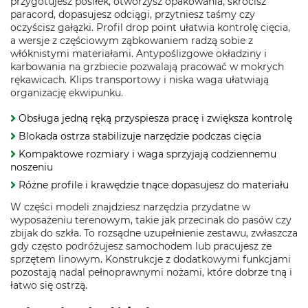
przygotujesz posiłek, otworzysz opakowania, skrócisz
paracord, dopasujesz odciągi, przytniesz taśmy czy
oczyścisz gałązki. Profil drop point ułatwia kontrolę cięcia,
a wersje z częściowym ząbkowaniem radzą sobie z
włóknistymi materiałami. Antypoślizgowe okładziny i
karbowania na grzbiecie pozwalają pracować w mokrych
rękawicach. Klips transportowy i niska waga ułatwiają
organizację ekwipunku.
Obsługa jedną ręką przyspiesza pracę i zwiększa kontrolę
Blokada ostrza stabilizuje narzędzie podczas cięcia
Kompaktowe rozmiary i waga sprzyjają codziennemu
noszeniu
Różne profile i krawędzie tnące dopasujesz do materiału
W części modeli znajdziesz narzędzia przydatne w
wyposażeniu terenowym, takie jak przecinak do pasów czy
zbijak do szkła. To rozsądne uzupełnienie zestawu, zwłaszcza
gdy często podróżujesz samochodem lub pracujesz ze
sprzętem linowym. Konstrukcje z dodatkowymi funkcjami
pozostają nadal pełnoprawnymi nożami, które dobrze tną i
łatwo się ostrzą.