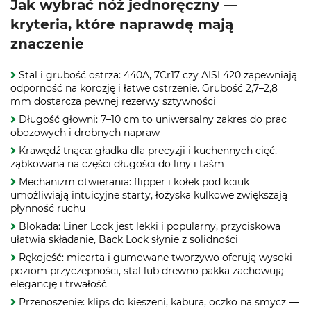
Jak wybrać nóż jednoręczny —
kryteria, które naprawdę mają
znaczenie
Stal i grubość ostrza: 440A, 7Cr17 czy AISI 420 zapewniają
odporność na korozję i łatwe ostrzenie. Grubość 2,7–2,8
mm dostarcza pewnej rezerwy sztywności
Długość głowni: 7–10 cm to uniwersalny zakres do prac
obozowych i drobnych napraw
Krawędź tnąca: gładka dla precyzji i kuchennych cięć,
ząbkowana na części długości do liny i taśm
Mechanizm otwierania: flipper i kołek pod kciuk
umożliwiają intuicyjne starty, łożyska kulkowe zwiększają
płynność ruchu
Blokada: Liner Lock jest lekki i popularny, przyciskowa
ułatwia składanie, Back Lock słynie z solidności
Rękojeść: micarta i gumowane tworzywo oferują wysoki
poziom przyczepności, stal lub drewno pakka zachowują
elegancję i trwałość
Przenoszenie: klips do kieszeni, kabura, oczko na smycz —