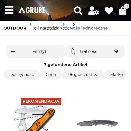
0
OUTDOOR
Noże i narzędzia
Noże
Noże jednoręczne
Filtr(y)
Trafność
7 gefundene Artikel
Dostępność
Cena
Długość ostrza
Marka
REKOMENDACJA