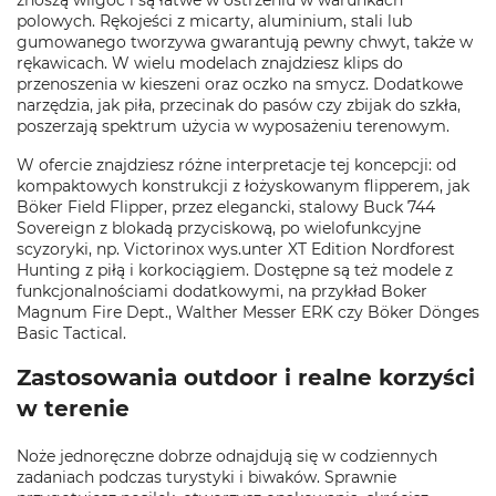
znoszą wilgoć i są łatwe w ostrzeniu w warunkach
polowych. Rękojeści z micarty, aluminium, stali lub
gumowanego tworzywa gwarantują pewny chwyt, także w
rękawicach. W wielu modelach znajdziesz klips do
przenoszenia w kieszeni oraz oczko na smycz. Dodatkowe
narzędzia, jak piła, przecinak do pasów czy zbijak do szkła,
poszerzają spektrum użycia w wyposażeniu terenowym.
W ofercie znajdziesz różne interpretacje tej koncepcji: od
kompaktowych konstrukcji z łożyskowanym flipperem, jak
Böker Field Flipper, przez elegancki, stalowy Buck 744
Sovereign z blokadą przyciskową, po wielofunkcyjne
scyzoryki, np. Victorinox wys.unter XT Edition Nordforest
Hunting z piłą i korkociągiem. Dostępne są też modele z
funkcjonalnościami dodatkowymi, na przykład Boker
Magnum Fire Dept., Walther Messer ERK czy Böker Dönges
Basic Tactical.
Zastosowania outdoor i realne korzyści
w terenie
Noże jednoręczne dobrze odnajdują się w codziennych
zadaniach podczas turystyki i biwaków. Sprawnie