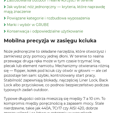
Zastosowania outdoor i realne korzyści w terenie
Jak wybrać nóż jednoręczny — kryteria, które naprawdę
mają znaczenie
Powiązane kategorie i rozbudowa wyposażenia
Marki i wybór w GRUBE
Konserwacja i odpowiedzialne użytkowanie
Mobilna precyzja w zasięgu kciuka
Noże jednoręczne to składane narzędzia, które otworzysz i
zamkniesz przy pomocy jednej dłoni. W terenie to realna
przewaga: druga ręka może w tym czasie trzymać linę,
plecak lub element namiotu. Mechanizmy otwierania różnią
się — flipper, kołek pod kciuk czy otwór w głowni — ale cel
pozostaje ten sam: szybki, kontrolowany start pracy.
Stabilność zapewniają blokady, najczęściej Liner Lock, Back
Lock albo przyciskowe, co podnosi bezpieczeństwo podczas
typowych zadań outdoor.
Typowe długości ostrza mieszczą się między 7 a 10 cm. To
kompromis między poręcznością a zapasem mocy. Stale
nierdzewne, takie jak 440A, 7Cr17 czy AISI 420, dobrze