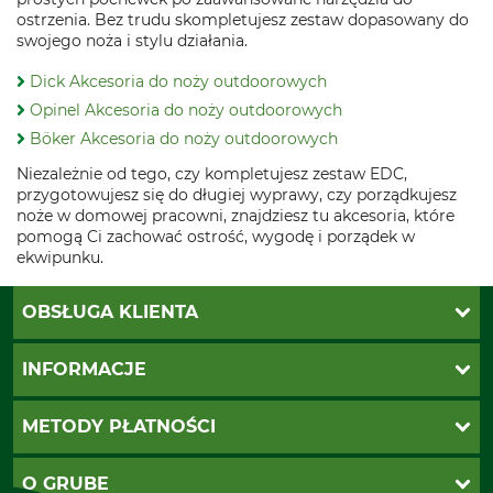
ostrzenia. Bez trudu skompletujesz zestaw dopasowany do
swojego noża i stylu działania.
Dick Akcesoria do noży outdoorowych
Opinel Akcesoria do noży outdoorowych
Böker Akcesoria do noży outdoorowych
Niezależnie od tego, czy kompletujesz zestaw EDC,
przygotowujesz się do długiej wyprawy, czy porządkujesz
noże w domowej pracowni, znajdziesz tu akcesoria, które
pomogą Ci zachować ostrość, wygodę i porządek w
ekwipunku.
OBSŁUGA KLIENTA
Katalogi Grube
INFORMACJE
Twoje konto
Ustawienia plików cookie
Koszty dostawy
METODY PŁATNOŚCI
Zwroty
Reklamacje
PayU
O GRUBE