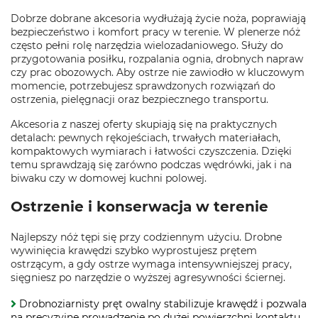
Dobrze dobrane akcesoria wydłużają życie noża, poprawiają
bezpieczeństwo i komfort pracy w terenie. W plenerze nóż
często pełni rolę narzędzia wielozadaniowego. Służy do
przygotowania posiłku, rozpalania ognia, drobnych napraw
czy prac obozowych. Aby ostrze nie zawiodło w kluczowym
momencie, potrzebujesz sprawdzonych rozwiązań do
ostrzenia, pielęgnacji oraz bezpiecznego transportu.
Akcesoria z naszej oferty skupiają się na praktycznych
detalach: pewnych rękojeściach, trwałych materiałach,
kompaktowych wymiarach i łatwości czyszczenia. Dzięki
temu sprawdzają się zarówno podczas wędrówki, jak i na
biwaku czy w domowej kuchni polowej.
Ostrzenie i konserwacja w terenie
Najlepszy nóż tępi się przy codziennym użyciu. Drobne
wywinięcia krawędzi szybko wyprostujesz prętem
ostrzącym, a gdy ostrze wymaga intensywniejszej pracy,
sięgniesz po narzędzie o wyższej agresywności ściernej.
Drobnoziarnisty pręt owalny stabilizuje krawędź i pozwala
na precyzyjne prowadzenie po dużej powierzchni kontaktu.