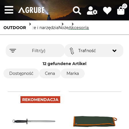
0
OUTDOOR
Noże i narzędzia
Noże
Akcesoria
Filtr(y)
Trafność
12 gefundene Artikel
Dostępność
Cena
Marka
REKOMENDACJA