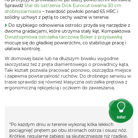
Sprawdź
Stal do ostrzenia Dick Eurocut owalna 30 cm
drobnoziarniasta
– twardość powłoki ponad 65 HRC i
solidny uchwyt z pętlą to cechy ważne w terenie.
Do szybkiego odnowienia ostrości przyda się narzędzie z
dwoma gradacjami, które utrzyma stały kąt. Kompaktowa
Dwustopniowa ostrzałka tarczowa Böker z przyssawką
mocuje się do gładkiej powierzchni, co stabilizuje pracę i
ułatwia kontrolę.
W domowej bazie lub na dłuższym biwaku wygodnie
skorzystasz też z pręta diamentowego o prowadnicy kąta.
Taki kształt pozwala pracować pionowo, oszczędza miejsce
i zapewnia powtarzalność ruchów. Do drobnego serwisu w
trasie sprawdzi się również klasyczna ostrzałka prętowa z
ergonomiczną rękojeścią i oczkiem do zawieszania.
Info!
“Po każdym dniu w terenie wykonaj kilka lekkich
pociągnięć prętem po obu stronach ostrza i osusz nóż.
Krótkie, regularne zabiegi są skuteczniejsze niż rzadkie,