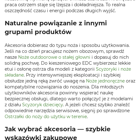
praca ostrzem staje się lżejsza i dokładniejsza. To realna
oszczędność czasu i energii podczas długich wyjść.
Naturalne powiązanie z innymi
grupami produktów
Akcesoria dobierasz do typu noża i sposobu użytkowania.
Jeśli na co dzień pracujesz nożem obozowym, sprawdź
nasze
Noże outdoorowe o stałej głowni
i dopasuj do nich
solidną pochwę. Do kieszeniowego EDC wybierzesz lekkie
etui i osłonę ostrza dla modeli z kategorii
Scyzoryki i noże
składane
. Przy intensywniejszej eksploatacji i szybkiej
obsłudze jedną ręką zwróć uwagę na
Noże jednoręczne
oraz
kompatybilne rozwiązania do noszenia. Dla młodszych
użytkowników akcesoria powinny wspierać naukę
bezpiecznej obsługi, dlatego warto połączyć je z modelami
z działu
Scyzoryk dziecięcy
. A jeżeli chcesz szybko znaleźć
odpowiednie narzędzia serwisowe, sięgnij po sprawdzone
Ostrzałki do noży do użytku w terenie
.
Jak wybrać akcesoria — szybkie
wskazówki zakupowe