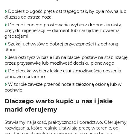
Dobierz długość pręta ostrzącego tak, by była równa lub
dłuższa od ostrza noża
Do codziennego prostowania wybierz drobnoziarnisty
pręt, do regeneracji — diament lub narzędzie z dwiema
gradacjami
Szukaj uchwytów o dobrej przyczepności i z ochroną
dłoni
Jeśli ostrzysz w bazie lub na blacie, postaw na stabilizację
przez przyssawkę lub możliwość docisku pionowego
Do plecaka wybierz lekkie etui z możliwością noszenia
pionowo i poziomo
W torbie zawsze przenoś noże z założoną osłoną lub w
pochwie
Dlaczego warto kupić u nas i jakie
marki oferujemy
Stawiamy na jakość, praktyczność i doradztwo. Oferujemy
rozwiązania, które realnie ułatwiają pracę w terenie, od
prostych pochewek po zaawansowane narzędzia do