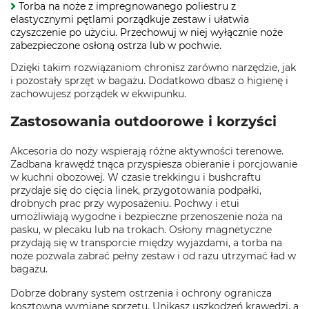
Torba na noże z impregnowanego poliestru z
elastycznymi pętlami porządkuje zestaw i ułatwia
czyszczenie po użyciu. Przechowuj w niej wyłącznie noże
zabezpieczone osłoną ostrza lub w pochwie.
Dzięki takim rozwiązaniom chronisz zarówno narzędzie, jak
i pozostały sprzęt w bagażu. Dodatkowo dbasz o higienę i
zachowujesz porządek w ekwipunku.
Zastosowania outdoorowe i korzyści
Akcesoria do noży wspierają różne aktywności terenowe.
Zadbana krawędź tnąca przyspiesza obieranie i porcjowanie
w kuchni obozowej. W czasie trekkingu i bushcraftu
przydaje się do cięcia linek, przygotowania podpałki,
drobnych prac przy wyposażeniu. Pochwy i etui
umożliwiają wygodne i bezpieczne przenoszenie noża na
pasku, w plecaku lub na trokach. Osłony magnetyczne
przydają się w transporcie między wyjazdami, a torba na
noże pozwala zabrać pełny zestaw i od razu utrzymać ład w
bagażu.
Dobrze dobrany system ostrzenia i ochrony ogranicza
kosztowną wymianę sprzętu. Unikasz uszkodzeń krawędzi, a