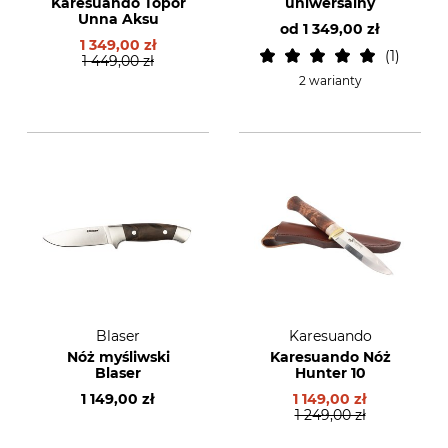
Karesuando Topór
uniwersalny
Unna Aksu
od
1 349,00 zł
1 349,00 zł
1
1 449,00 zł
2 warianty
Blaser
Karesuando
Nóż myśliwski
Karesuando Nóż
Blaser
Hunter 10
1 149,00 zł
1 149,00 zł
1 249,00 zł