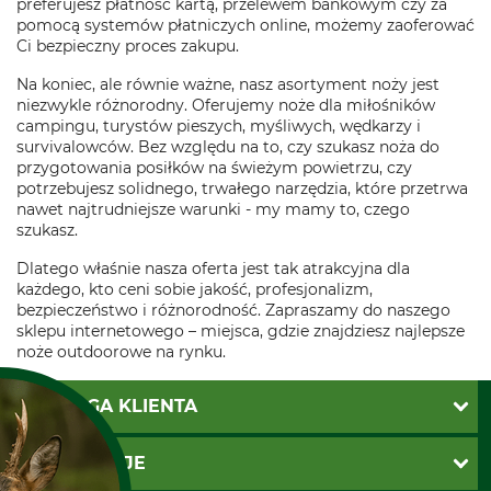
preferujesz płatność kartą, przelewem bankowym czy za
pomocą systemów płatniczych online, możemy zaoferować
Ci bezpieczny proces zakupu.
Na koniec, ale równie ważne, nasz asortyment noży jest
niezwykle różnorodny. Oferujemy noże dla miłośników
campingu, turystów pieszych, myśliwych, wędkarzy i
survivalowców. Bez względu na to, czy szukasz noża do
przygotowania posiłków na świeżym powietrzu, czy
potrzebujesz solidnego, trwałego narzędzia, które przetrwa
nawet najtrudniejsze warunki - my mamy to, czego
szukasz.
Dlatego właśnie nasza oferta jest tak atrakcyjna dla
każdego, kto ceni sobie jakość, profesjonalizm,
bezpieczeństwo i różnorodność. Zapraszamy do naszego
sklepu internetowego – miejsca, gdzie znajdziesz najlepsze
noże outdoorowe na rynku.
OBSŁUGA KLIENTA
Katalogi Grube
INFORMACJE
Twoje konto