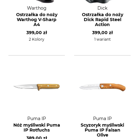
Warthog
Dick
Ostrzałka do noży
Ostrzałka do noży
Warthog V-Sharp
Dick Rapid Steel
A4
Action
399,00 zł
399,00 zł
2 Kolory
1 wariant
Puma IP
Puma IP
Nóż myśliwski Puma
Scyzoryk myśliwski
IP Rotfuchs
Puma IP Faisan
Olive
389,00 zł