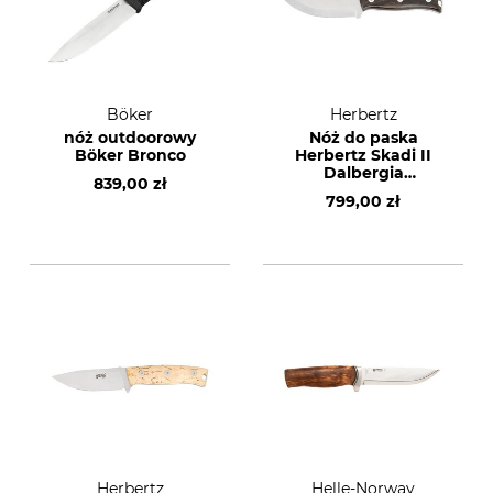
Böker
Herbertz
nóż outdoorowy
Nóż do paska
Böker Bronco
Herbertz Skadi II
Dalbergia
839,00 zł
czarnodrzew
799,00 zł
Herbertz
Helle-Norway