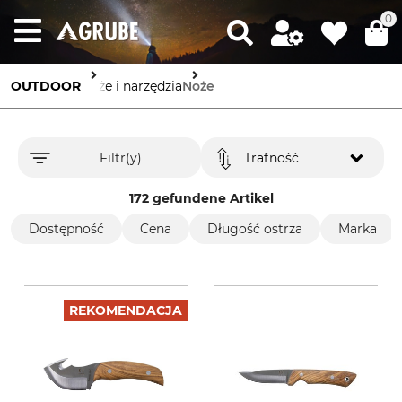
0
OUTDOOR
Noże i narzędzia
Noże
Filtr(y)
Trafność
172 gefundene Artikel
Dostępność
Cena
Długość ostrza
Marka
REKOMENDACJA