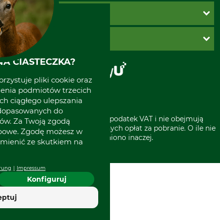
Ustawienia plików cookie
Koszty dostawy
METODY PŁATNOŚCI
Zwroty
Reklamacje
PayU
O GRUBE
Regulamin sklepu
Za pobraniem (z dopłatą)
Klauzula RODO
Polecenie zapłaty SEPA
Sklep stacjonarny
A CIASTECZKA?
Odstąpienie od zamówienia
Kontakt
rzystuje pliki cookie oraz
Grube w Europie
zenia podmiotów trzecich
ich ciągłego ulepszania
 dopasowanych do
* Wszystkie ceny zawierają podatek VAT i nie obejmują
ów. Za Twoją zgodą
kosztów wysyłki lub ewentualnych opłat za pobranie. O ile nie
obowe. Zgodę możesz w
wyszczególniono inaczej.
zmienić ze skutkiem na
rung
Impressum
Konfiguruj
eptuj