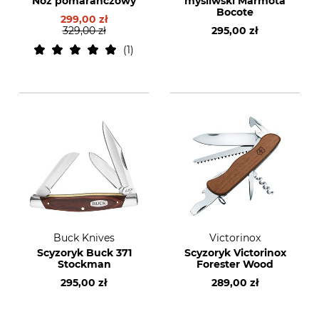
Nóż pomaranczowy
myśliwski Marmota
Bocote
299,00 zł
329,00 zł
295,00 zł
1
Buck Knives
Victorinox
Scyzoryk Buck 371
Scyzoryk Victorinox
Stockman
Forester Wood
295,00 zł
289,00 zł