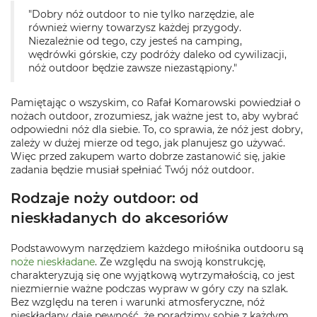
"Dobry nóż outdoor to nie tylko narzędzie, ale
również wierny towarzysz każdej przygody.
Niezależnie od tego, czy jesteś na camping,
wędrówki górskie, czy podróży daleko od cywilizacji,
nóż outdoor będzie zawsze niezastąpiony."
Pamiętając o wszyskim, co Rafał Komarowski powiedział o
nożach outdoor, zrozumiesz, jak ważne jest to, aby wybrać
odpowiedni nóż dla siebie. To, co sprawia, że nóż jest dobry,
zależy w dużej mierze od tego, jak planujesz go używać.
Więc przed zakupem warto dobrze zastanowić się, jakie
zadania będzie musiał spełniać Twój nóż outdoor.
Rodzaje noży outdoor: od
nieskładanych do akcesoriów
Podstawowym narzędziem każdego miłośnika outdooru są
noże nieskładane
. Ze względu na swoją konstrukcję,
charakteryzują się one wyjątkową wytrzymałością, co jest
niezmiernie ważne podczas wypraw w góry czy na szlak.
Bez względu na teren i warunki atmosferyczne, nóż
nieskładany daje pewność, że poradzimy sobie z każdym