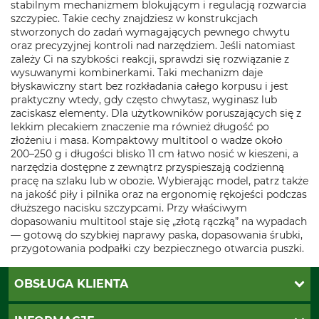
stabilnym mechanizmem blokującym i regulacją rozwarcia
szczypiec. Takie cechy znajdziesz w konstrukcjach
stworzonych do zadań wymagających pewnego chwytu
oraz precyzyjnej kontroli nad narzędziem. Jeśli natomiast
zależy Ci na szybkości reakcji, sprawdzi się rozwiązanie z
wysuwanymi kombinerkami. Taki mechanizm daje
błyskawiczny start bez rozkładania całego korpusu i jest
praktyczny wtedy, gdy często chwytasz, wyginasz lub
zaciskasz elementy. Dla użytkowników poruszających się z
lekkim plecakiem znaczenie ma również długość po
złożeniu i masa. Kompaktowy multitool o wadze około
200–250 g i długości blisko 11 cm łatwo nosić w kieszeni, a
narzędzia dostępne z zewnątrz przyspieszają codzienną
pracę na szlaku lub w obozie. Wybierając model, patrz także
na jakość piły i pilnika oraz na ergonomię rękojeści podczas
dłuższego nacisku szczypcami. Przy właściwym
dopasowaniu multitool staje się „złotą rączką” na wypadach
— gotową do szybkiej naprawy paska, dopasowania śrubki,
przygotowania podpałki czy bezpiecznego otwarcia puszki.
OBSŁUGA KLIENTA
Katalogi Grube