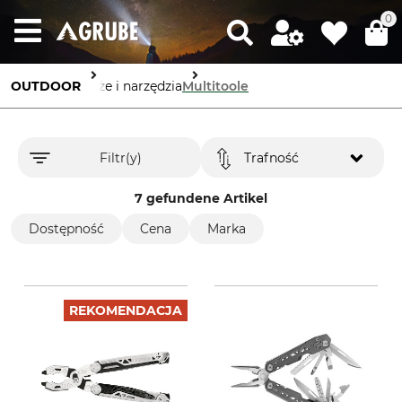
0
OUTDOOR
Noże i narzędzia
Multitoole
Filtr(y)
Trafność
7 gefundene Artikel
Dostępność
Cena
Marka
REKOMENDACJA