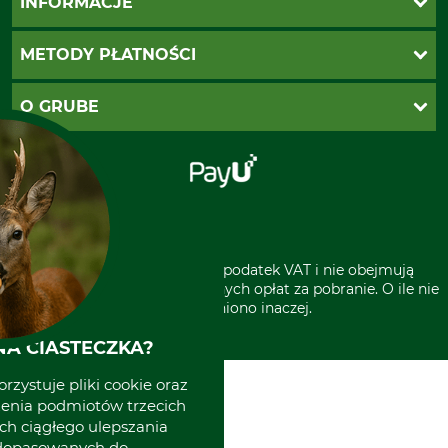
INFORMACJE
Twoje konto
Ustawienia plików cookie
Koszty dostawy
METODY PŁATNOŚCI
Zwroty
Reklamacje
PayU
O GRUBE
Regulamin sklepu
Za pobraniem (z dopłatą)
Klauzula RODO
Polecenie zapłaty SEPA
Sklep stacjonarny
Odstąpienie od zamówienia
Kontakt
Grube w Europie
* Wszystkie ceny zawierają podatek VAT i nie obejmują
kosztów wysyłki lub ewentualnych opłat za pobranie. O ile nie
wyszczególniono inaczej.
A CIASTECZKA?
rzystuje pliki cookie oraz
zenia podmiotów trzecich
ich ciągłego ulepszania
 dopasowanych do