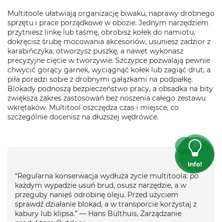
Multitoole ułatwiają organizację biwaku, naprawy drobnego
sprzętu i prace porządkowe w obozie. Jednym narzędziem
przytniesz linkę lub taśmę, obrobisz kołek do namiotu,
dokręcisz śrubę mocowania akcesoriów, usuniesz zadzior z
karabińczyka, otworzysz puszkę, a nawet wykonasz
precyzyjne cięcie w tworzywie. Szczypce pozwalają pewnie
chwycić gorący garnek, wyciągnąć kołek lub zagiąć drut, a
piła poradzi sobie z drobnymi gałązkami na podpałkę.
Blokady podnoszą bezpieczeństwo pracy, a obsadka na bity
zwiększa zakres zastosowań bez noszenia całego zestawu
wkrętaków. Multitool oszczędza czas i miejsce, co
szczególnie docenisz na dłuższej wędrówce.
Info!
“Regularna konserwacja wydłuża życie multitoola: po
każdym wypadzie usuń brud, osusz narzędzie, a w
przeguby nanieś odrobinę oleju. Przed użyciem
sprawdź działanie blokad, a w transporcie korzystaj z
kabury lub klipsa.” — Hans Bülthuis, Zarządzanie