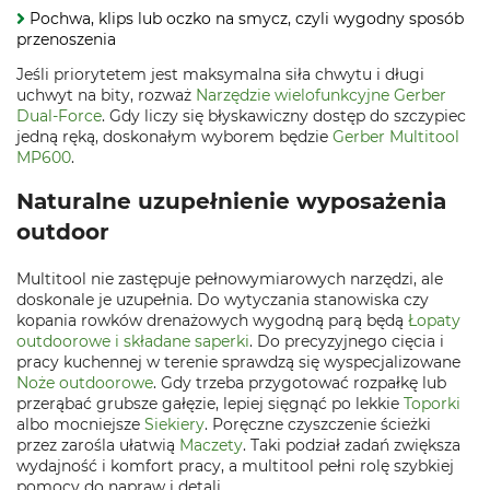
Pochwa, klips lub oczko na smycz, czyli wygodny sposób
przenoszenia
Jeśli priorytetem jest maksymalna siła chwytu i długi
uchwyt na bity, rozważ
Narzędzie wielofunkcyjne Gerber
Dual-Force
. Gdy liczy się błyskawiczny dostęp do szczypiec
jedną ręką, doskonałym wyborem będzie
Gerber Multitool
MP600
.
Naturalne uzupełnienie wyposażenia
outdoor
Multitool nie zastępuje pełnowymiarowych narzędzi, ale
doskonale je uzupełnia. Do wytyczania stanowiska czy
kopania rowków drenażowych wygodną parą będą
Łopaty
outdoorowe i składane saperki
. Do precyzyjnego cięcia i
pracy kuchennej w terenie sprawdzą się wyspecjalizowane
Noże outdoorowe
. Gdy trzeba przygotować rozpałkę lub
przerąbać grubsze gałęzie, lepiej sięgnąć po lekkie
Toporki
albo mocniejsze
Siekiery
. Poręczne czyszczenie ścieżki
przez zarośla ułatwią
Maczety
. Taki podział zadań zwiększa
wydajność i komfort pracy, a multitool pełni rolę szybkiej
pomocy do napraw i detali.