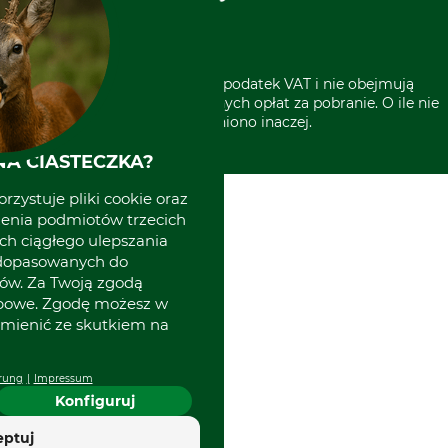
Grube w Europie
* Wszystkie ceny zawierają podatek VAT i nie obejmują
kosztów wysyłki lub ewentualnych opłat za pobranie. O ile nie
wyszczególniono inaczej.
A CIASTECZKA?
rzystuje pliki cookie oraz
zenia podmiotów trzecich
ich ciągłego ulepszania
 dopasowanych do
ów. Za Twoją zgodą
obowe. Zgodę możesz w
zmienić ze skutkiem na
rung
Impressum
Konfiguruj
eptuj