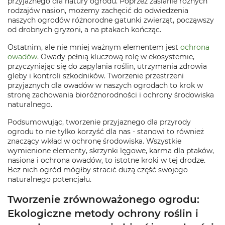
przyjaznego dla natury ogrodu. Poprzez zasianie różnych
rodzajów nasion, możemy zachęcić do odwiedzenia
naszych ogrodów różnorodne gatunki zwierząt, począwszy
od drobnych gryzoni, a na ptakach kończąc.
Ostatnim, ale nie mniej ważnym elementem jest
ochrona
owadów
. Owady pełnią kluczową rolę w ekosystemie,
przyczyniając się do zapylania roślin, utrzymania zdrowia
gleby i kontroli szkodników. Tworzenie przestrzeni
przyjaznych dla owadów w naszych ogrodach to krok w
stronę zachowania bioróżnorodności i ochrony środowiska
naturalnego.
Podsumowując, tworzenie przyjaznego dla przyrody
ogrodu to nie tylko korzyść dla nas - stanowi to również
znaczący wkład w ochronę środowiska. Wszystkie
wymienione elementy, skrzynki lęgowe, karma dla ptaków,
nasiona i ochrona owadów, to istotne kroki w tej drodze.
Bez nich ogród mógłby stracić dużą część swojego
naturalnego potencjału.
Tworzenie zrównoważonego ogrodu:
Ekologiczne metody ochrony roślin i