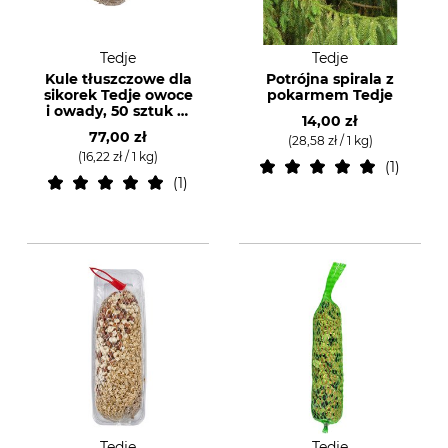
Tedje
Tedje
Kule tłuszczowe dla
Potrójna spirala z
sikorek Tedje owoce
pokarmem Tedje
i owady, 50 sztuk w
14,00 zł
kartonie
77,00 zł
(28,58 zł / 1 kg)
(16,22 zł / 1 kg)
1
1
Tedje
Tedje