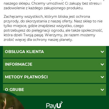
naszego sklepu. Chcemy umożliwić Ci zakupy bez stresu i
zadowolenie z każdego zakupionego produktu.
Zachęcamy wszystkich, którym bliska jest ochrona
przyrody, do skorzystania z naszej oferty. Nasz sklep to nie
tylko miejsce, gdzie znajdziesz wszystko, czego
potrzebujesz do pielęgnacji ogrodu, ale także społeczność,
która dzieli Twoją pasję. Wierzymy, że razem możemy
zrobić więcej dla ochrony naszej planety.
OBSŁUGA KLIENTA
Katalogi Grube
INFORMACJE
Twoje konto
Ustawienia plików cookie
Koszty dostawy
METODY PŁATNOŚCI
Zwroty
Reklamacje
PayU
O GRUBE
Regulamin sklepu
Za pobraniem (z dopłatą)
Klauzula RODO
Polecenie zapłaty SEPA
Sklep stacjonarny
Odstąpienie od zamówienia
Kontakt