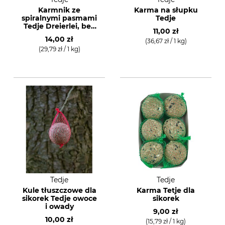
Karmnik ze
Karma na słupku
spiralnymi pasmami
Tedje
Tedje Dreierlei, bez
11,00 zł
łupin
14,00 zł
(36,67 zł / 1 kg)
(29,79 zł / 1 kg)
Tedje
Tedje
Kule tłuszczowe dla
Karma Tetje dla
sikorek Tedje owoce
sikorek
i owady
9,00 zł
10,00 zł
(15,79 zł / 1 kg)