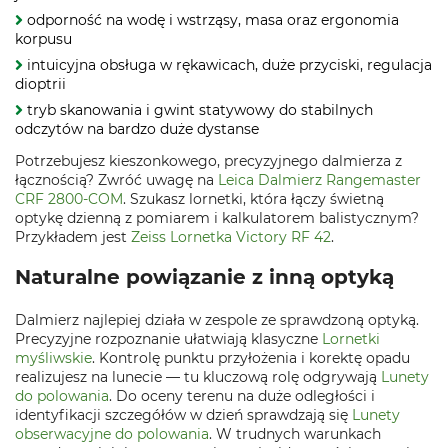
odporność na wodę i wstrząsy, masa oraz ergonomia
korpusu
intuicyjna obsługa w rękawicach, duże przyciski, regulacja
dioptrii
tryb skanowania i gwint statywowy do stabilnych
odczytów na bardzo duże dystanse
Potrzebujesz kieszonkowego, precyzyjnego dalmierza z
łącznością? Zwróć uwagę na
Leica Dalmierz Rangemaster
CRF 2800-COM
. Szukasz lornetki, która łączy świetną
optykę dzienną z pomiarem i kalkulatorem balistycznym?
Przykładem jest
Zeiss Lornetka Victory RF 42
.
Naturalne powiązanie z inną optyką
Dalmierz najlepiej działa w zespole ze sprawdzoną optyką.
Precyzyjne rozpoznanie ułatwiają klasyczne
Lornetki
myśliwskie
. Kontrolę punktu przyłożenia i korektę opadu
realizujesz na lunecie — tu kluczową rolę odgrywają
Lunety
do polowania
. Do oceny terenu na duże odległości i
identyfikacji szczegółów w dzień sprawdzają się
Lunety
obserwacyjne do polowania
. W trudnych warunkach