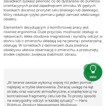
zasiadkach zyskasz pewność co do dystansów do punktów
orientacyjnych przed zapadnięciem zmroku. W gęstych
łowiskach docenisz priorytet celu bliskiego lub dalekiego,
który redukuje ryzyko pomiaru gałęzi zamiast właściwego
obiektu.
Elementem decydującym o komfortowej pracy jest
również ergonomia. Duże przyciski, możliwość obsługi w
rękawicach, lekka obudowa magnezowa i wyraźny odczyt w
słońcu lub o zmierzchu składają się na pewną i powtarzalną
obsługę. W lornetkach z dalmierzem duża średnica
obiektywu ułatwia obserwację o zmierzchu, a przesunięty
środek ciężkości zwiększa stabilność obrazu.
Info!
„W terenie zawsze wykonuj więcej niż jeden pomiar,
najlepiej w trybie skanowania. Zwracaj uwagę na kąt
strzału oraz warunki atmosferyczne, a wiązkę kieruj na
kontrastowe fragmenty celu lub tła. To prosty sposób
na wiarygodny odczyt w każdej sytuacji” — Hans
Bülthuis, Product Management Myślistwo