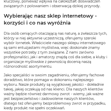
kluczowy, ponieważ wpływa na całokształt doświadczeń
związanych z polowaniem i obserwacją dzikiej przyrody.
Wybierając nasz sklep internetowy -
korzyści i co nas wyróżnia
Dla osób ceniących otaczającą nas naturę, a zwłaszcza tych,
którzy w niej aktywnie uczestniczą, oferujemy szeroki
wybór lornetek. Właściciele naszego sklepu internetowego
są sami entuzjastami myślistwa, więc doskonale znamy
wszystkie potrzeby z tym związane. Z nami zarówno
profesjonaliści, jak i amatorzy znajdą coś dla siebie, a kluby i
organizacje myśliwskie z pewnością docenią naszą
różnorodność asortymentu.
Jako specjaliści w swoim zagadnieniu, oferujemy fachowe
doradztwo, które pomaga w dokonaniu najlepszego
wyboru. Nasze produkty są wyjątkowej jakości - dokładnie
takiej, jakiej oczekują od nas klienci. Dla naszych klientów
ważny będzie również darmowy zwrot - wiemy, jak ważne
jest bezpieczeństwo i zadowolenie naszych klientów,
dlatego też oferujemy bezproblemowy zwrot w przypadku,
kiedy produkt nie spełni oczekiwań.