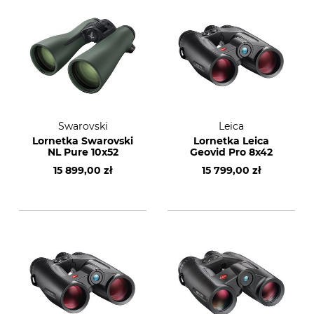
Swarovski
Leica
Lornetka Swarovski
Lornetka Leica
NL Pure 10x52
Geovid Pro 8x42
15 899,00 zł
15 799,00 zł