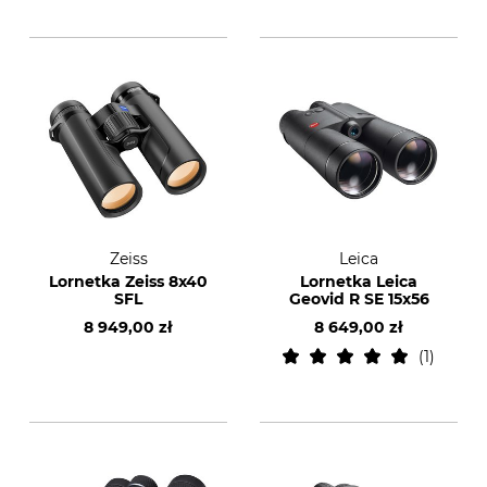
Zeiss
Leica
Lornetka Zeiss 8x40
Lornetka Leica
SFL
Geovid R SE 15x56
8 949,00 zł
8 649,00 zł
1