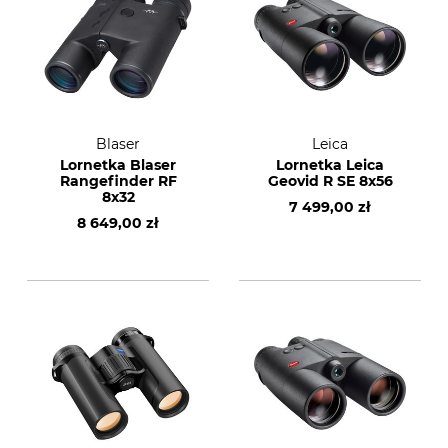
Blaser
Leica
Lornetka Blaser
Lornetka Leica
Rangefinder RF
Geovid R SE 8x56
8x32
7 499,00 zł
8 649,00 zł