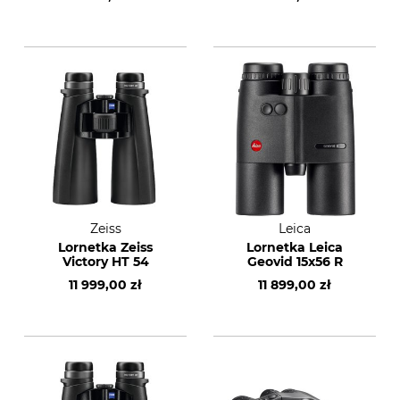
Zeiss
Leica
Lornetka Zeiss
Lornetka Leica
Victory HT 54
Geovid 15x56 R
11 999,00 zł
11 899,00 zł