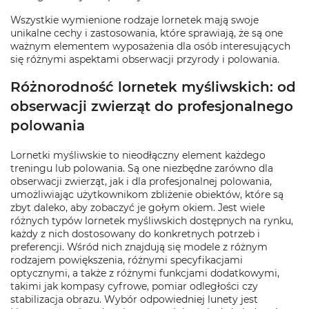
Wszystkie wymienione rodzaje lornetek mają swoje
unikalne cechy i zastosowania, które sprawiają, że są one
ważnym elementem wyposażenia dla osób interesujących
się różnymi aspektami obserwacji przyrody i polowania.
Różnorodność lornetek myśliwskich: od
obserwacji zwierząt do profesjonalnego
polowania
Lornetki myśliwskie to nieodłączny element każdego
treningu lub polowania. Są one niezbędne zarówno dla
obserwacji zwierząt, jak i dla profesjonalnej polowania,
umożliwiając użytkownikom zbliżenie obiektów, które są
zbyt daleko, aby zobaczyć je gołym okiem. Jest wiele
różnych typów lornetek myśliwskich dostępnych na rynku,
każdy z nich dostosowany do konkretnych potrzeb i
preferencji. Wśród nich znajdują się modele z różnym
rodzajem powiększenia, różnymi specyfikacjami
optycznymi, a także z różnymi funkcjami dodatkowymi,
takimi jak kompasy cyfrowe, pomiar odległości czy
stabilizacja obrazu. Wybór odpowiedniej lunety jest