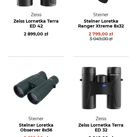
Zeiss
Steiner
Zeiss Lornetka Terra
Steiner Loretka
ED 42
Ranger Xtreme 8x32
2 899,00 zł
2 799,00 zł
3 049,00 zł
Steiner
Zeiss
Steiner Loretka
Zeiss Lornetka Terra
Observer 8x56
ED 32