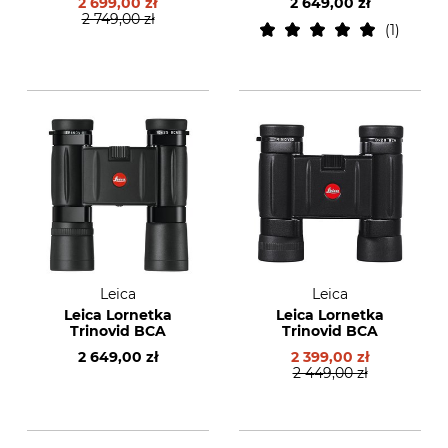
2 699,00 zł
2 649,00 zł
2 749,00 zł
1
Leica
Leica
Leica Lornetka
Leica Lornetka
Trinovid BCA
Trinovid BCA
2 649,00 zł
2 399,00 zł
2 449,00 zł