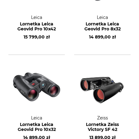
Leica
Leica
Lornetka Leica
Lornetka Leica
Geovid Pro 10x42
Geovid Pro 8x32
15 799,00 zł
14 899,00 zł
Leica
Zeiss
Lornetka Leica
Lornetka Zeiss
Geovid Pro 10x32
Victory SF 42
14 899,00 zł
13 899,00 zł