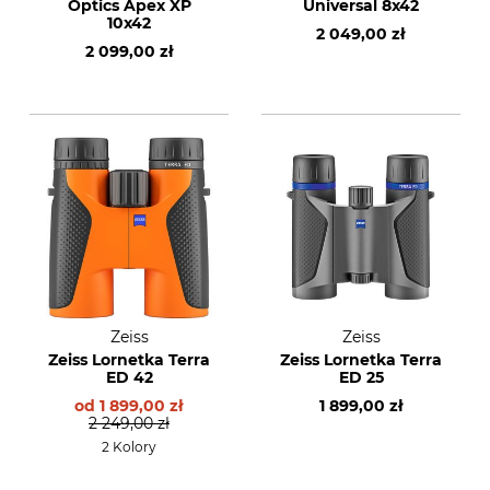
Optics Apex XP
Universal 8x42
10x42
2 049,00 zł
2 099,00 zł
Zeiss
Zeiss
Zeiss Lornetka Terra
Zeiss Lornetka Terra
ED 42
ED 25
od
1 899,00 zł
1 899,00 zł
2 249,00 zł
2 Kolory