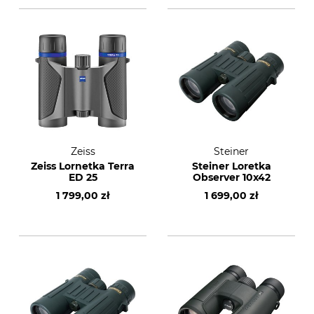
Zeiss
Steiner
Zeiss Lornetka Terra
Steiner Loretka
ED 25
Observer 10x42
1 799,00 zł
1 699,00 zł