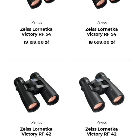
Zeiss
Zeiss
Zeiss Lornetka
Zeiss Lornetka
Victory RF 54
Victory RF 54
19 199,00 zł
18 699,00 zł
Zeiss
Zeiss
Zeiss Lornetka
Zeiss Lornetka
Victory RF 42
Victory RF 42