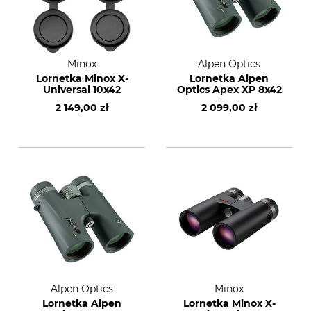
Minox
Alpen Optics
Lornetka Minox X-
Lornetka Alpen
Universal 10x42
Optics Apex XP 8x42
2 149,00 zł
2 099,00 zł
Alpen Optics
Minox
Lornetka Alpen
Lornetka Minox X-