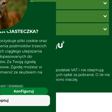
Katalogi Grube
INFORMACJE
Twoje konto
Ustawienia plików cookie
Koszty dostawy
METODY PŁATNOŚCI
Zwroty
Reklamacje
PayU
O GRUBE
A CIASTECZKA?
Regulamin sklepu
Za pobraniem (z dopłatą)
Klauzula RODO
Polecenie zapłaty SEPA
Sklep stacjonarny
rzystuje pliki cookie oraz
Odstąpienie od zamówienia
zenia podmiotów trzecich
Kontakt
ich ciągłego ulepszania
Grube w Europie
 dopasowanych do
ów. Za Twoją zgodą
obowe. Zgodę możesz w
* Wszystkie ceny zawierają podatek VAT i nie obejmują
zmienić ze skutkiem na
kosztów wysyłki lub ewentualnych opłat za pobranie. O ile nie
wyszczególniono inaczej.
rung
Impressum
Konfiguruj
eptuj