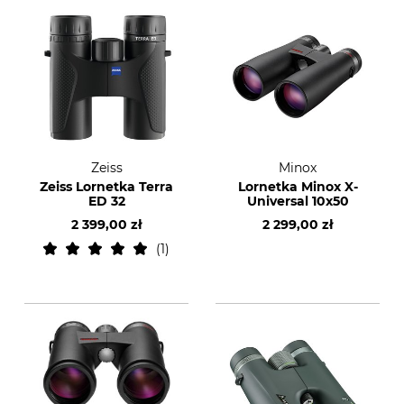
Zeiss
Minox
Zeiss Lornetka Terra
Lornetka Minox X-
ED 32
Universal 10x50
2 399,00 zł
2 299,00 zł
1