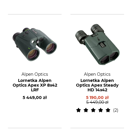
Alpen Optics
Alpen Optics
Lornetka Alpen
Lornetka Alpen
Optics Apex XP 8x42
Optics Apex Steady
LRF
HD 14x42
5 449,00 zł
5 190,00 zł
5 449,00 zł
2