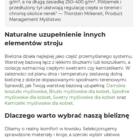
g/m², a na długą zasiadkę 250–400 g/m². Półzamek i
przedłużony tył ułatwiają regulację ciepła w terenie i
chronią okolice nerek” — Thorsten Milkereit, Product
Management Myślistwo
Naturalne uzupełnienie innych
elementów stroju
Bielizna działa najlepiej jako część przemyślanego systemu.
Warstwę bazową łącz z lekkimi bluzkami lub koszulkami, a
izolację wzmacniaj ciepłymi swetrami czy kamizelkami. W
zależności od planu dnia i temperatury zestawiaj dolną
bieliznę z dobrze dopasowanymi spodniami terenowymi.
Sprawdź, jak Twoją warstwę bazową uzupełnią:
Damskie
koszulki myśliwskie
,
Bluzki myśliwskie dla kobiet
,
Spodnie
myśliwskie dla kobiet
,
Swetry myśliwskie dla kobiet
oraz
Kamizelki myśliwskie dla kobiet
.
Dlaczego warto wybrać naszą bieliznę
Dbamy o realny komfort w łowisku. Selekcjonujemy
sprawdzone materiały i kroje, a szeroki wybór ułatwia