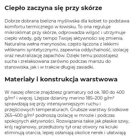
Ciepło zaczyna się przy skórze
Dobrze dobrana bielizna myśliwska dla kobiet to podstawa
komfortu termicznego w łowisku. To ona reguluje
mikroklimat przy skórze, odprowadza wilgoć i utrzymuje
ciepło wtedy, gdy tempo Twojej aktywności się zmienia.
Naturalna wełna merynosów, często łączona z lekkimi
włóknami syntetycznymi, zapewnia oddychalność, izolację
oraz neutralizację zapachów. Dzięki temu pozostajesz
sucha i zrelaksowana zarówno podczas marszu do
stanowiska, jak i w trakcie długiej zasiadki.
Materiały i konstrukcja warstwowa
W naszej ofercie znajdziesz gramatury od ok. 180 do 400
g/m² i więcej. Lżejsze dzianiny merino 185–200 g/m²
sprawdzają się przy intensywniejszym ruchu i
przejściowych temperaturach. Grubsze warstwy środkowe
265–400 g/m² podnoszą izolację w mrozie i podczas
spokojnych aktywności. Rozwiązania takie jak płaskie szwy,
krój raglanowy, przedłużony tył oraz otwory na kciuki
eliminują otarcia, lepiej osłaniają okolice nerek i ułatwiają