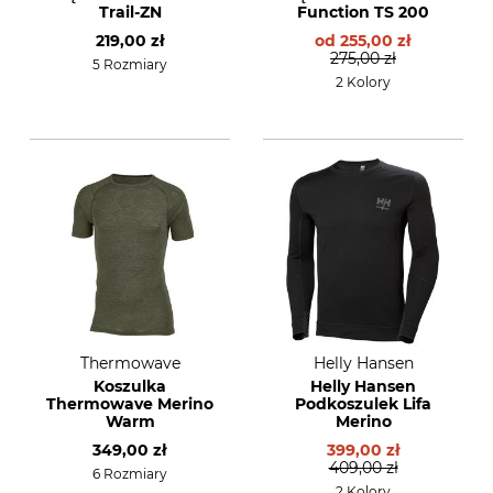
Trail-ZN
Function TS 200
219,00 zł
od
255,00 zł
275,00 zł
5 Rozmiary
2 Kolory
Thermowave
Helly Hansen
Koszulka
Helly Hansen
Thermowave Merino
Podkoszulek Lifa
Warm
Merino
349,00 zł
399,00 zł
409,00 zł
6 Rozmiary
2 Kolory