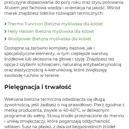
precyzyjne dopasowanie do pory roku oraz stylu polowania.
Atutem jest fachowa wiedza i orientacja na jakość. Wśród
marek znajdziesz liderów rozwiązań termicznych:
Thermo Function Bielizna myśliwska dla kobiet
Helly Hansen Bielizna myśliwska dla kobiet
Woolpower Bielizna myśliwska dla kobiet
Dostępne są zarówno komplety bazowe, jak i
specjalistyczne elementy, w tym cieplejsze warstwy
środkowe lub akcesoria na głowę i szyję. Znajdziesz też
opcje z szybkim schnięciem, naturalną antybakteryjnością
oraz elastycznością 4‑kierunkową, które zwiększają
swobodę ruchów w terenie.
Pielęgnacja i trwałość
Wełniana bielizna termiczna odwdzięcza się długą
żywotnością, jeśli zadbasz o nią prawidłowo. Pierz zgodnie z
metką producenta, zwykle w 40–60°C, w delikatnym
programie do wełny. Stosuj środki przeznaczone do merino
i unikaj zmiękczaczy, które pogarszają oddychalność
włókien. Susz na płasko, z dala od bezpośrednich źródeł