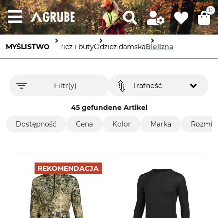
0
MYŚLISTWO
Odzież i buty
Odzież damska
Bielizna
Filtr(y)
Trafność
45 gefundene Artikel
Dostępność
Cena
Kolor
Marka
Rozmiar
REKOMENDACJA