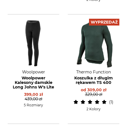
WYPRZEDAŻ
Woolpower
Thermo Function
Woolpower
Koszulka z długim
Kalesony damskie
rękawem TS 400
Long Johns W's Lite
od
309,00 zł
399,00 zł
329,00 zł
439,00 zł
1
5 Rozmiary
2 Kolory