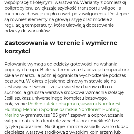
współpracę z kolejnymi warstwami. Warianty z domieszką
polipropylenu zwiększają szybkość transportu wilgoci, a
merino zachowuje ciepło nawet po zawilgoceniu. Dostępne
są również elementy na głowę i szyję oraz modele z
regulacją temperatury, które ułatwiają dopasowanie
odzieży do warunków.
Zastosowania w terenie i wymierne
korzyści
Polowanie wymaga od odzieży gotowości na wahania
pogody i tempa. Bielizna termiczna stabilizuje temperaturę
ciała w marszu, a później ogranicza wychłodzenie podczas
bezruchu. W okresie jesienno‑zimowym stawia się na
zestawy warstwowe. Lżejsza warstwa bazowa dba o
suchość, a grubsza warstwa środkowa wzmacnia izolację.
Jeśli szukasz uniwersalnego kompletu bazowego,
połączenie
Podkoszulek z długimi rękawami Nordforest
Hunting Merino
i
Spodnie damskie Nordforest Hunting
Merino
w gramaturze 185 g/m² zapewnia odprowadzanie
wilgoci, naturalną kontrolę zapachu oraz miękkość bez
ryzyka podrażnień. Na długie, mroźne zasiadki warto dodać
cieplejszą warstwę środkową z wysokim kołnierzem lub