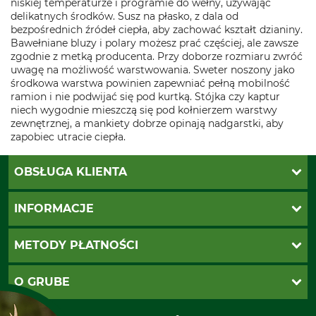
niskiej temperaturze i programie do wełny, używając
delikatnych środków. Susz na płasko, z dala od
bezpośrednich źródeł ciepła, aby zachować kształt dzianiny.
Bawełniane bluzy i polary możesz prać częściej, ale zawsze
zgodnie z metką producenta. Przy doborze rozmiaru zwróć
uwagę na możliwość warstwowania. Sweter noszony jako
środkowa warstwa powinien zapewniać pełną mobilność
ramion i nie podwijać się pod kurtką. Stójka czy kaptur
niech wygodnie mieszczą się pod kołnierzem warstwy
zewnętrznej, a mankiety dobrze opinają nadgarstki, aby
zapobiec utracie ciepła.
OBSŁUGA KLIENTA
Katalogi Grube
INFORMACJE
Twoje konto
Ustawienia plików cookie
Koszty dostawy
METODY PŁATNOŚCI
Zwroty
Reklamacje
PayU
O GRUBE
Regulamin sklepu
Za pobraniem (z dopłatą)
Klauzula RODO
Polecenie zapłaty SEPA
Sklep stacjonarny