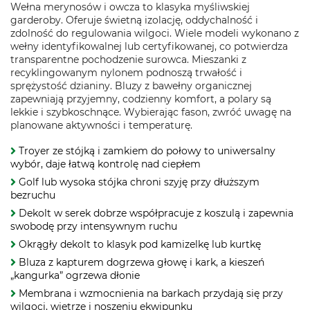
Wełna merynosów i owcza to klasyka myśliwskiej
garderoby. Oferuje świetną izolację, oddychalność i
zdolność do regulowania wilgoci. Wiele modeli wykonano z
wełny identyfikowalnej lub certyfikowanej, co potwierdza
transparentne pochodzenie surowca. Mieszanki z
recyklingowanym nylonem podnoszą trwałość i
sprężystość dzianiny. Bluzy z bawełny organicznej
zapewniają przyjemny, codzienny komfort, a polary są
lekkie i szybkoschnące. Wybierając fason, zwróć uwagę na
planowane aktywności i temperaturę.
Troyer ze stójką i zamkiem do połowy to uniwersalny
wybór, daje łatwą kontrolę nad ciepłem
Golf lub wysoka stójka chroni szyję przy dłuższym
bezruchu
Dekolt w serek dobrze współpracuje z koszulą i zapewnia
swobodę przy intensywnym ruchu
Okrągły dekolt to klasyk pod kamizelkę lub kurtkę
Bluza z kapturem dogrzewa głowę i kark, a kieszeń
„kangurka” ogrzewa dłonie
Membrana i wzmocnienia na barkach przydają się przy
wilgoci, wietrze i noszeniu ekwipunku