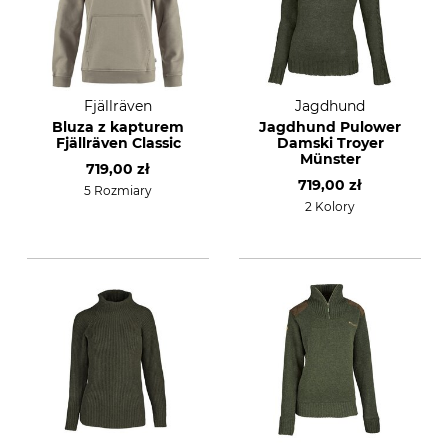
Fjällräven
Jagdhund
Bluza z kapturem
Jagdhund Pulower
Fjällräven Classic
Damski Troyer
Münster
719,00 zł
719,00 zł
5 Rozmiary
2 Kolory