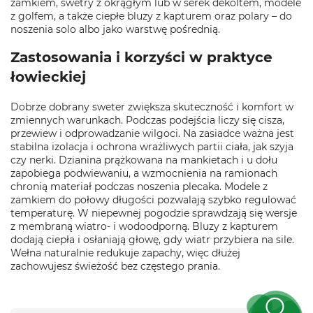
zamkiem, swetry z okrągłym lub w serek dekoltem, modele
z golfem, a także ciepłe bluzy z kapturem oraz polary – do
noszenia solo albo jako warstwę pośrednią.
Zastosowania i korzyści w praktyce
łowieckiej
Dobrze dobrany sweter zwiększa skuteczność i komfort w
zmiennych warunkach. Podczas podejścia liczy się cisza,
przewiew i odprowadzanie wilgoci. Na zasiadce ważna jest
stabilna izolacja i ochrona wrażliwych partii ciała, jak szyja
czy nerki. Dzianina prążkowana na mankietach i u dołu
zapobiega podwiewaniu, a wzmocnienia na ramionach
chronią materiał podczas noszenia plecaka. Modele z
zamkiem do połowy długości pozwalają szybko regulować
temperaturę. W niepewnej pogodzie sprawdzają się wersje
z membraną wiatro- i wodoodporną. Bluzy z kapturem
dodają ciepła i osłaniają głowę, gdy wiatr przybiera na sile.
Wełna naturalnie redukuje zapachy, więc dłużej
zachowujesz świeżość bez częstego prania.