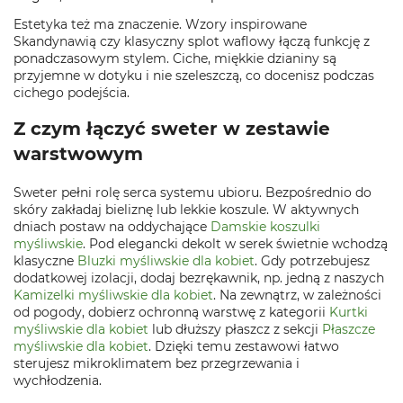
Estetyka też ma znaczenie. Wzory inspirowane
Skandynawią czy klasyczny splot waflowy łączą funkcję z
ponadczasowym stylem. Ciche, miękkie dzianiny są
przyjemne w dotyku i nie szeleszczą, co docenisz podczas
cichego podejścia.
Z czym łączyć sweter w zestawie
warstwowym
Sweter pełni rolę serca systemu ubioru. Bezpośrednio do
skóry zakładaj bieliznę lub lekkie koszule. W aktywnych
dniach postaw na oddychające
Damskie koszulki
myśliwskie
. Pod elegancki dekolt w serek świetnie wchodzą
klasyczne
Bluzki myśliwskie dla kobiet
. Gdy potrzebujesz
dodatkowej izolacji, dodaj bezrękawnik, np. jedną z naszych
Kamizelki myśliwskie dla kobiet
. Na zewnątrz, w zależności
od pogody, dobierz ochronną warstwę z kategorii
Kurtki
myśliwskie dla kobiet
lub dłuższy płaszcz z sekcji
Płaszcze
myśliwskie dla kobiet
. Dzięki temu zestawowi łatwo
sterujesz mikroklimatem bez przegrzewania i
wychłodzenia.