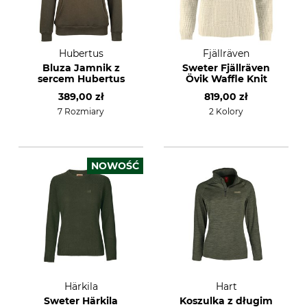
Hubertus
Fjällräven
Bluza Jamnik z
Sweter Fjällräven
sercem Hubertus
Övik Waffle Knit
389,00 zł
819,00 zł
7 Rozmiary
2 Kolory
NOWOŚĆ
Härkila
Hart
Sweter Härkila
Koszulka z długim