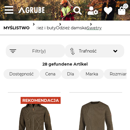
0
MYŚLISTWO
Odzież i buty
Odzież damska
Swetry
Filtr(y)
Trafność
28 gefundene Artikel
Dostępność
Cena
Dla
Marka
Rozmiar o
REKOMENDACJA