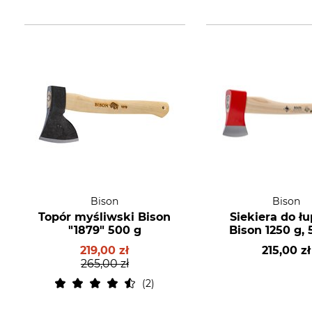
Bison
Bison
Topór myśliwski Bison
Siekiera do ł
"1879" 500 g
Bison 1250 g,
219,00 zł
215,00 zł
265,00 zł
2