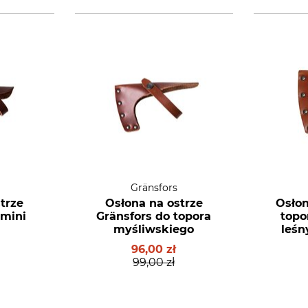
Gränsfors
trze
Osłona na ostrze
Osłon
 mini
Gränsfors do topora
topo
myśliwskiego
leśn
96,00 zł
99,00 zł