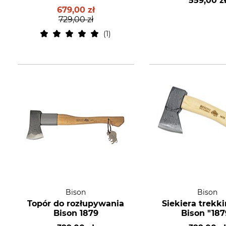
559,00 z
znakowania drzew
679,00 zł
729,00 zł
1
Bison
Bison
Topór do rozłupywania
Siekiera trekk
Bison 1879
Bison "187