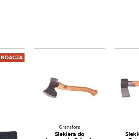
NDACJA
Gränsfors
Siekiera do
Sieki