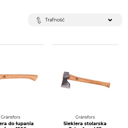
Trafność
Gränsfors
Gränsfors
era do łupania
Siekiera stolarska