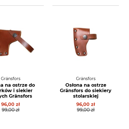
Gränsfors
Gränsfors
a na ostrze do
Osłona na ostrze
rków i siekier
Gränsfors do siekiery
ych Gränsfors
stolarskiej
96,00 zł
96,00 zł
99,00 zł
99,00 zł