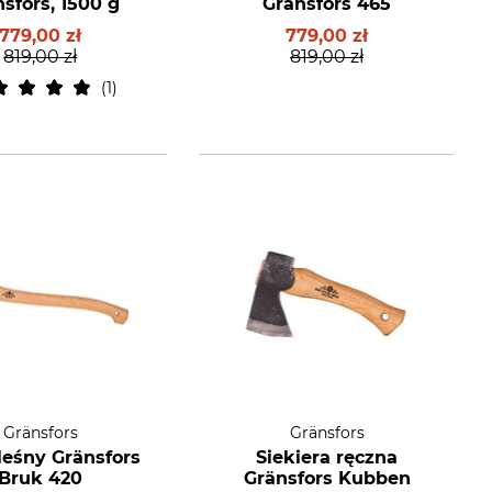
sfors, 1500 g
Gränsfors 465
779,00 zł
779,00 zł
819,00 zł
819,00 zł
1
Gränsfors
Gränsfors
leśny Gränsfors
Siekiera ręczna
Bruk 420
Gränsfors Kubben