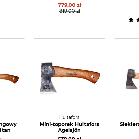
779,00 zł
819,00 zł
Hultafors
ingowy
Mini-toporek Hultafors
Siekier
ltan
Agelsjön