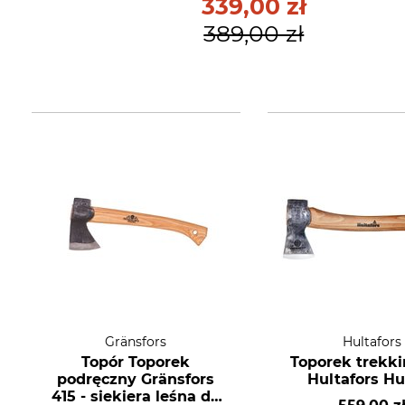
339,00 zł
389,00 zł
Gränsfors
Hultafors
Topór Toporek
Toporek trekk
podręczny Gränsfors
Hultafors Hu
415 - siekiera leśna do