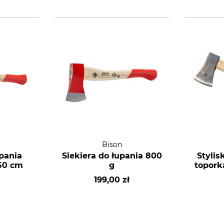
Bison
upania
Siekiera do łupania 800
Styli
 50 cm
g
topork
199,00 zł