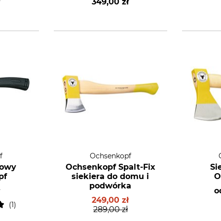
ł
349,00 zł
f
Ochsenkopf
lowy
Ochsenkopf Spalt-Fix
Si
pf
siekiera do domu i
O
podwórka
ł
o
249,00 zł
1
289,00 zł