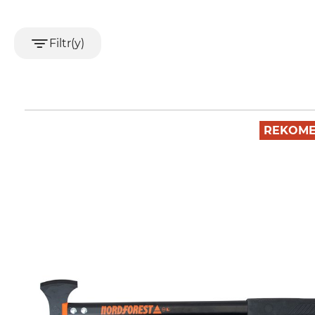
Filtr(y)
REKOME