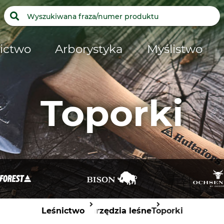
ictwo
Arborystyka
Myślistwo
Toporki
Leśnictwo
Narzędzia leśne
Toporki