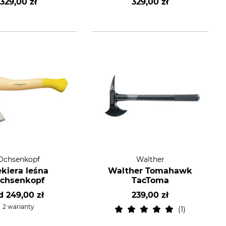
329,00 zł
329,00 zł
Ochsenkopf
Walther
ekiera leśna
Walther Tomahawk
chsenkopf
TacToma
d
249,00 zł
239,00 zł
2 warianty
1