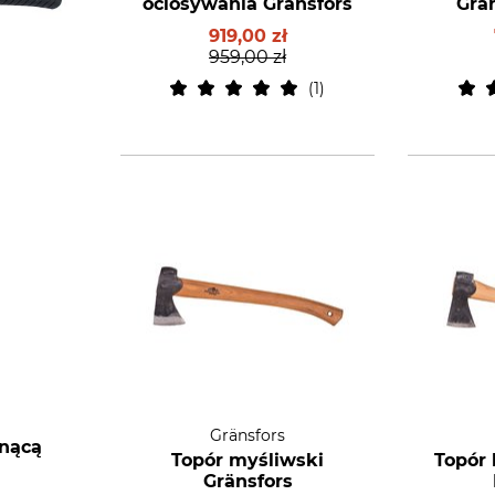
ociosywania Gränsfors
Grän
919,00 zł
959,00 zł
1
Gränsfors
tnącą
Topór myśliwski
Topór 
Gränsfors