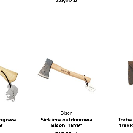
ł
539,00 zł
Bison
ingowa
Siekiera outdoorowa
Torba
9"
Bison "1879"
trekk