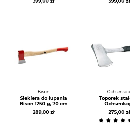
399,00 zł
399,00 z
Bison
Ochsenkop
Siekiera do łupania
Toporek sta
Bison 1250 g, 70 cm
Ochsenko
289,00 zł
275,00 z