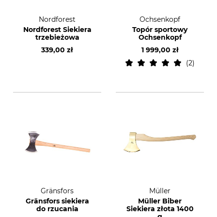
Nordforest
Ochsenkopf
Nordforest Siekiera
Topór sportowy
trzebieżowa
Ochsenkopf
339,00 zł
1 999,00 zł
2
Gränsfors
Müller
Gränsfors siekiera
Müller Biber
do rzucania
Siekiera złota 1400
g