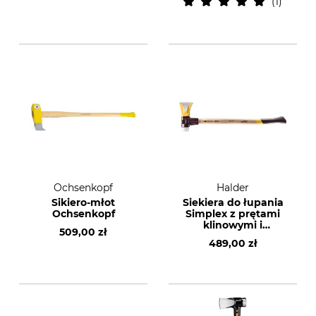
1
Ochsenkopf
Halder
Sikiero-młot
Siekiera do łupania
Ochsenkopf
Simplex z prętami
klinowymi i
509,00 zł
plastikową wkładką
489,00 zł