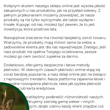
Kolejnym atutem naszego sklepu online jest wysoka jakość
zakupionych u nas produktów, jak na przykład siekiery. Z
pełnym przekonaniem możemy powiedzieć, że nasze
produkty są nie tylko wytrzymałe, ale także wydajne i
trwałe. Kupując od nas, możesz być pewien, że to jest
inwestycja, która przetrwa lata.
Niewątpliwe znaczenie ma również bezpłatny zwrot towaru.
Wierzymy, że produkty mają mówić same za siebie, a
zadowolenie klienta jest dla nas najważniejsze. Dlatego, jeśli
nasz produkt nie spełnia Twojego oczekiwania, zawsze
możesz go nam zwrócić zupełnie za darmo.
Dodatkowo, oferujemy bezpieczne i łatwe metody
płatności. W obecnych czasach płatności online stają się
coraz bardziej popularne, a nasz sklep online jest na bieżąco
z najnowszymi trendami. Nasza platforma zapewnia łatwe i
wygodne rozwiązania płatnicze, takie jak szybka płatność
bankowa lub karta kredytowa.
Na koniec, chcielibyśmy podkreślić różnorodność naszych
produktów. Oferujemy szeroką gamę siekier i innych
narzędzi leśniczych, dzięki czemu każdy klient znajdzie coś