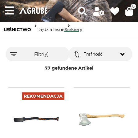
0
LEŚNICTWO
Narzędzia leśne
Siekiery
Filtr(y)
Trafność
77 gefundene Artikel
REKOMENDACJA