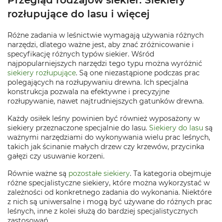
Przegląd rodzajów siekier: Siekiery
rozłupujące do lasu i więcej
Różne zadania w leśnictwie wymagają używania różnych
narzędzi, dlatego ważne jest, aby znać zróżnicowanie i
specyfikację różnych typów siekier. Wśród
najpopularniejszych narzędzi tego typu można wyróżnić
siekiery rozłupujące
. Są one niezastąpione podczas prac
polegających na rozłupywaniu drewna. Ich specjalna
konstrukcja pozwala na efektywne i precyzyjne
rozłupywanie, nawet najtrudniejszych gatunków drewna.
Każdy osiłek leśny powinien być również wyposażony w
siekiery przeznaczone specjalnie do lasu.
Siekiery do lasu
są
ważnymi narzędziami do wykonywania wielu prac leśnych,
takich jak ścinanie małych drzew czy krzewów, przycinka
gałęzi czy usuwanie korzeni.
Równie ważne są
pozostałe siekiery
. Ta kategoria obejmuje
różne specjalistyczne siekiery, które można wykorzystać w
zależności od konkretnego zadania do wykonania. Niektóre
z nich są uniwersalne i mogą być używane do różnych prac
leśnych, inne z kolei służą do bardziej specjalistycznych
zastosowań.