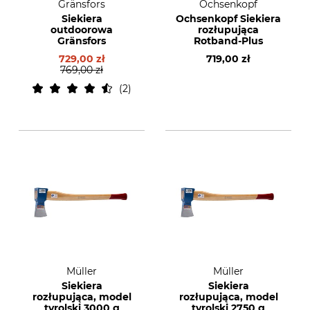
Gränsfors
Ochsenkopf
Siekiera
Ochsenkopf Siekiera
outdoorowa
rozłupująca
Gränsfors
Rotband-Plus
729,00 zł
719,00 zł
769,00 zł
2
Müller
Müller
Siekiera
Siekiera
rozłupująca, model
rozłupująca, model
tyrolski 3000 g
tyrolski 2750 g