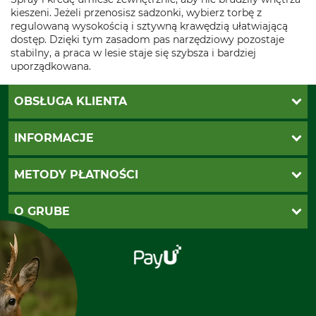
kieszeni. Jeżeli przenosisz sadzonki, wybierz torbę z
regulowaną wysokością i sztywną krawędzią ułatwiającą
dostęp. Dzięki tym zasadom pas narzędziowy pozostaje
stabilny, a praca w lesie staje się szybsza i bardziej
uporządkowana.
OBSŁUGA KLIENTA
Katalogi Grube
INFORMACJE
Twoje konto
Ustawienia plików cookie
Koszty dostawy
METODY PŁATNOŚCI
Zwroty
Reklamacje
PayU
O GRUBE
Regulamin sklepu
Za pobraniem (z dopłatą)
Klauzula RODO
Polecenie zapłaty SEPA
Sklep stacjonarny
Odstąpienie od zamówienia
Kontakt
Grube w Europie