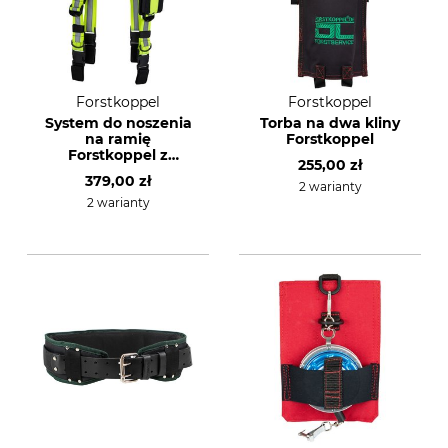
Forstkoppel
Forstkoppel
System do noszenia
Torba na dwa kliny
na ramię
Forstkoppel
Forstkoppel z
255,00 zł
kieszenią na
379,00 zł
smartfona
2 warianty
2 warianty