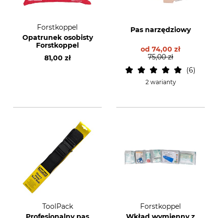
Forstkoppel
Pas narzędziowy
Opatrunek osobisty
Forstkoppel
od
74,00 zł
75,00 zł
81,00 zł
6
2 warianty
ToolPack
Forstkoppel
Profesjonalny pas
Wkład wymienny z