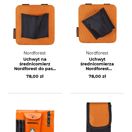
Nordforest
Nordforest
Uchwyt na
Uchwyt
średnicomierz
średnicomierza
Nordforest do pasa
Nordforest
leśniczego
ergonomisch do
78,00 zł
78,00 zł
pasa leśniczego