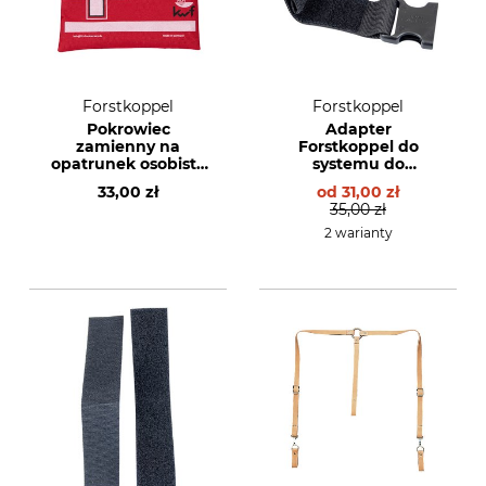
Forstkoppel
Forstkoppel
Pokrowiec
Adapter
zamienny na
Forstkoppel do
opatrunek osobisty
systemu do
Forstkoppel
noszenia na ramię
33,00 zł
od
31,00 zł
35,00 zł
2 warianty