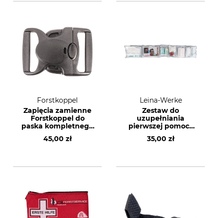
Forstkoppel
Leina-Werke
Zapięcia zamienne
Zestaw do
Forstkoppel do
uzupełniania
paska kompletnego
pierwszej pomocy
Flex
Leina-Werke REF
45,00 zł
35,00 zł
50009