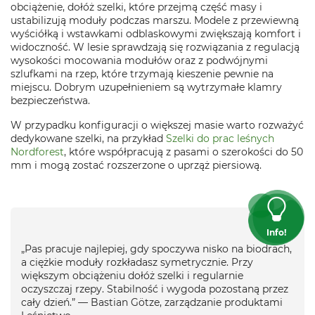
obciążenie, dołóż szelki, które przejmą część masy i
ustabilizują moduły podczas marszu. Modele z przewiewną
wyściółką i wstawkami odblaskowymi zwiększają komfort i
widoczność. W lesie sprawdzają się rozwiązania z regulacją
wysokości mocowania modułów oraz z podwójnymi
szlufkami na rzep, które trzymają kieszenie pewnie na
miejscu. Dobrym uzupełnieniem są wytrzymałe klamry
bezpieczeństwa.
W przypadku konfiguracji o większej masie warto rozważyć
dedykowane szelki, na przykład
Szelki do prac leśnych
Nordforest
, które współpracują z pasami o szerokości do 50
mm i mogą zostać rozszerzone o uprząż piersiową.
Info!
„Pas pracuje najlepiej, gdy spoczywa nisko na biodrach,
a ciężkie moduły rozkładasz symetrycznie. Przy
większym obciążeniu dołóż szelki i regularnie
oczyszczaj rzepy. Stabilność i wygoda pozostaną przez
cały dzień.” — Bastian Götze, zarządzanie produktami