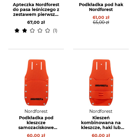
Apteczka Nordforest
Podkładka pod hak
do pasa leśniczego z
Nordforest
zestawem pierwszej
61,00 zł
pomocy
67,00 zł
65,00 zł
1
Nordforest
Nordforest
Podkładka pod
Kieszeń
kleszcze
kombinowana na
samozaciskowe
kleszcze, haki lub
Nordforest
kliny
60,00 zł
60,00 zł