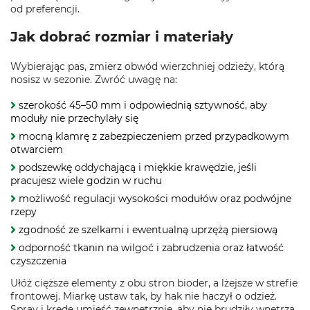
od preferencji.
Jak dobrać rozmiar i materiały
Wybierając pas, zmierz obwód wierzchniej odzieży, którą
nosisz w sezonie. Zwróć uwagę na:
szerokość 45–50 mm i odpowiednią sztywność, aby
moduły nie przechylały się
mocną klamrę z zabezpieczeniem przed przypadkowym
otwarciem
podszewkę oddychającą i miękkie krawędzie, jeśli
pracujesz wiele godzin w ruchu
możliwość regulacji wysokości modułów oraz podwójne
rzepy
zgodność ze szelkami i ewentualną uprzężą piersiową
odporność tkanin na wilgoć i zabrudzenia oraz łatwość
czyszczenia
Ułóż cięższe elementy z obu stron bioder, a lżejsze w strefie
frontowej. Miarkę ustaw tak, by hak nie haczył o odzież.
Spray i kredę umieść zewnętrznie, aby nie brudziły wnętrza