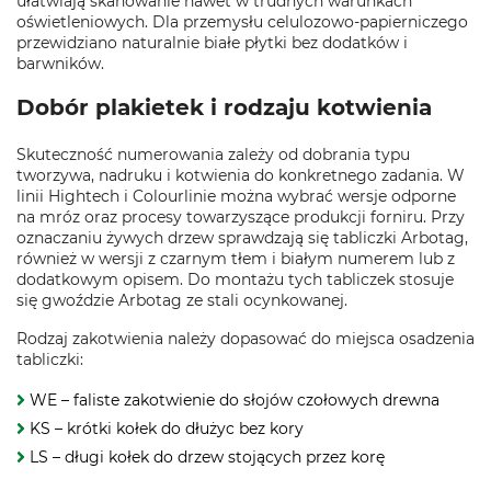
ułatwiają skanowanie nawet w trudnych warunkach
oświetleniowych. Dla przemysłu celulozowo‑papierniczego
przewidziano naturalnie białe płytki bez dodatków i
barwników.
Dobór plakietek i rodzaju kotwienia
Skuteczność numerowania zależy od dobrania typu
tworzywa, nadruku i kotwienia do konkretnego zadania. W
linii Hightech i Colourlinie można wybrać wersje odporne
na mróz oraz procesy towarzyszące produkcji forniru. Przy
oznaczaniu żywych drzew sprawdzają się tabliczki Arbotag,
również w wersji z czarnym tłem i białym numerem lub z
dodatkowym opisem. Do montażu tych tabliczek stosuje
się gwoździe Arbotag ze stali ocynkowanej.
Rodzaj zakotwienia należy dopasować do miejsca osadzenia
tabliczki:
WE – faliste zakotwienie do słojów czołowych drewna
KS – krótki kołek do dłużyc bez kory
LS – długi kołek do drzew stojących przez korę