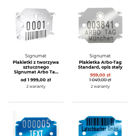
Signumat
Signumat
Plakietki z tworzywa
Plakietka Arbo-Tag
sztucznego
Standard, opis stały
Signumat Arbo Tag
959,00 zł
Resistant White ze
od
1 999,00 zł
1 049,00 zł
stalowymi
gwoździami
2 warianty
2 warianty