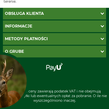
terenie.
OBSŁUGA KLIENTA
Katalogi Grube
INFORMACJE
Twoje konto
Ustawienia plików cookie
Koszty dostawy
METODY PŁATNOŚCI
Zwroty
Reklamacje
PayU
O GRUBE
Regulamin sklepu
Za pobraniem (z dopłatą)
Klauzula RODO
Polecenie zapłaty SEPA
Sklep stacjonarny
Odstąpienie od zamówienia
Kontakt
Grube w Europie
* Wszystkie ceny zawierają podatek VAT i nie obejmują
kosztów wysyłki lub ewentualnych opłat za pobranie. O ile nie
wyszczególniono inaczej.