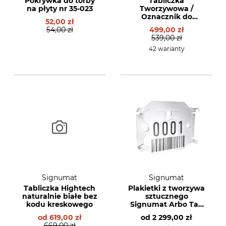
Pokrywka do torby
Tabliczka
na płyty nr 35-023
Tworzywowa /
Oznacznik do
52,00 zł
cechowania drewna
54,00 zł
499,00 zł
typu 01 -
539,00 zł
jednokreskowa
42 warianty
Signumat
Signumat
Tabliczka Hightech
Plakietki z tworzywa
naturalnie białe bez
sztucznego
kodu kreskowego
Signumat Arbo Tag
Resistant White z
od
619,00 zł
od
2 299,00 zł
aluminiowymi
669,00 zł