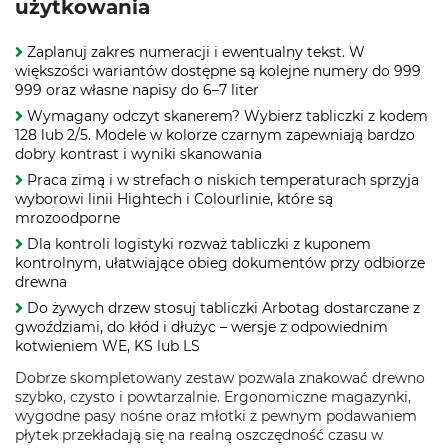
użytkowania
Zaplanuj zakres numeracji i ewentualny tekst. W
większości wariantów dostępne są kolejne numery do 999
999 oraz własne napisy do 6–7 liter
Wymagany odczyt skanerem? Wybierz tabliczki z kodem
128 lub 2/5. Modele w kolorze czarnym zapewniają bardzo
dobry kontrast i wyniki skanowania
Praca zimą i w strefach o niskich temperaturach sprzyja
wyborowi linii Hightech i Colourlinie, które są
mrozoodporne
Dla kontroli logistyki rozważ tabliczki z kuponem
kontrolnym, ułatwiające obieg dokumentów przy odbiorze
drewna
Do żywych drzew stosuj tabliczki Arbotag dostarczane z
gwoździami, do kłód i dłużyc – wersje z odpowiednim
kotwieniem WE, KS lub LS
Dobrze skompletowany zestaw pozwala znakować drewno
szybko, czysto i powtarzalnie. Ergonomiczne magazynki,
wygodne pasy nośne oraz młotki z pewnym podawaniem
płytek przekładają się na realną oszczędność czasu w