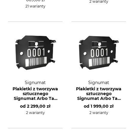
gwoździami
2 warianty
21 warianty
Signumat
Signumat
Plakietki z tworzywa
Plakietki z tworzywa
sztucznego
sztucznego
Signumat Arbo Tag
Signumat Arbo Tag
Barcode Black z
Barcode Black ze
od
2 299,00 zł
od
1 999,00 zł
aluminiowymi
stalowymi
gwoździami
gwoździami
2 warianty
2 warianty