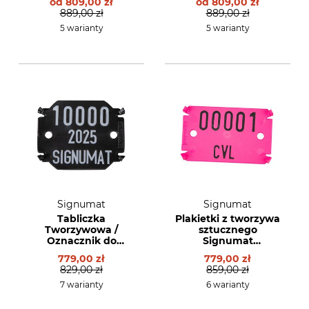
od
809,00 zł
od
809,00 zł
889,00 zł
889,00 zł
5 warianty
5 warianty
Signumat
Signumat
Tabliczka
Plakietki z tworzywa
Tworzywowa /
sztucznego
Oznacznik do
Signumat
cechowania drewna
Colourlinie typ 02
779,00 zł
779,00 zł
typu 04 - trzy linie
829,00 zł
859,00 zł
lub z logo firmy
7 warianty
6 warianty