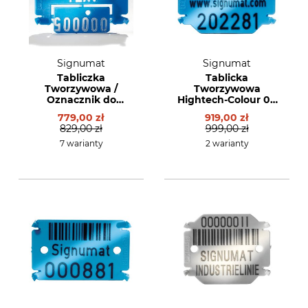
Signumat
Signumat
Tabliczka
Tablicka
Tworzywowa /
Tworzywowa
Oznacznik do
Hightech-Colour 04
cechowania drewna
- trzy linie
779,00 zł
919,00 zł
typ 03 - dwie linie z
829,00 zł
999,00 zł
kuponem
7 warianty
2 warianty