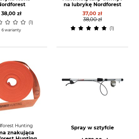
Nordforest
na lubrykę Nordforest
38,00 zł
37,00 zł
38,00 zł
1
1
6 warianty
forest Hunting
Spray w sztyfcie
ma znakująca
forest Hunting