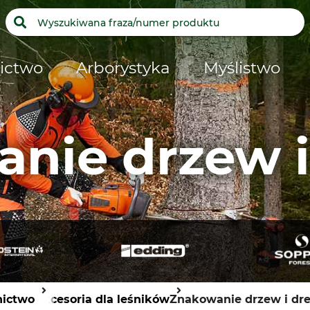
ictwo
Arborystyka
Myślistwo
nie drzew 
nictwo
Akcesoria dla leśników
Znakowanie drzew i dr