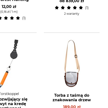
od
839,00 zł
12,00 zł
1
(0,16 zł / 1 m)
2 warianty
1
Forstkoppel
Torba z taśmą do
zwijający się
znakowania drzew
wyt na kredę
189,00 zł