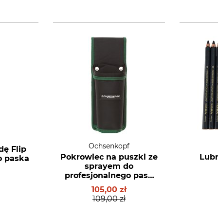
Ochsenkopf
ę Flip
Pokrowiec na puszki ze
Lubr
o paska
sprayem do
profesjonalnego pasa
do prac leśnych
105,00 zł
Ochsenkopf
109,00 zł