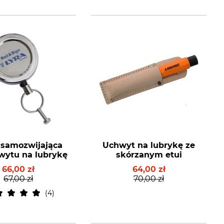
 samozwijająca
Uchwyt na lubrykę ze
wytu na lubrykę
skórzanym etui
66,00 zł
64,00 zł
67,00 zł
70,00 zł
4