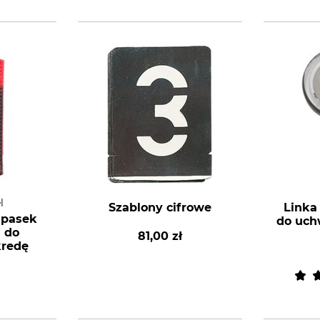
l
Szablony cifrowe
Linka
 pasek
do uch
 do
81,00 zł
kredę