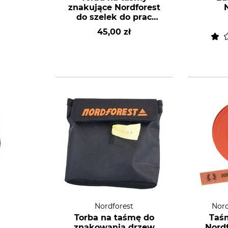
znakujące Nordforest
do szelek do prac
leśnych
45,00 zł
Nordforest
Nord
Torba na taśmę do
Taś
znakowania drzew
Nord