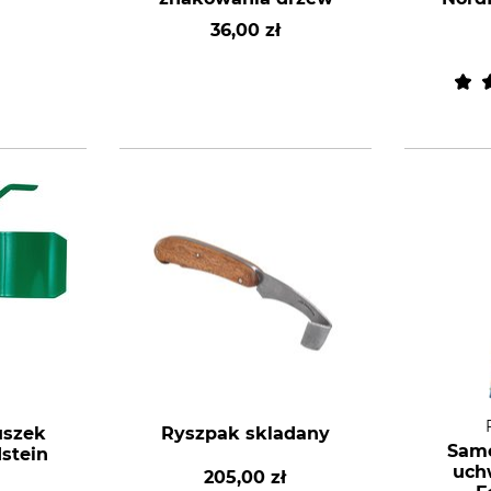
36,00 zł
uszek
Ryszpak skladany
Samo
stein
uch
205,00 zł