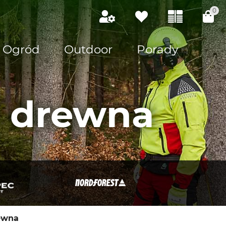
0
Ogród
Outdoor
Porady
i drewna
ewna