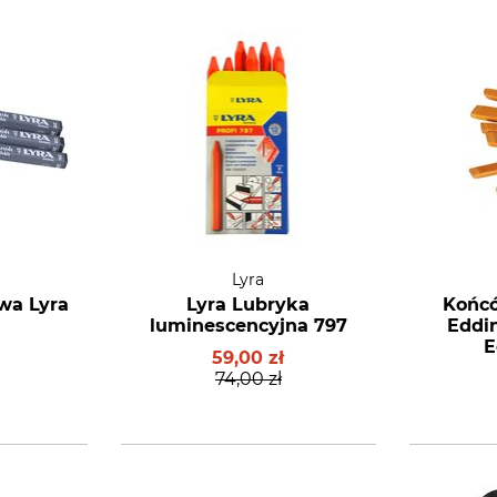
Lyra
wa Lyra
Lyra Lubryka
Końc
luminescencyjna 797
Eddi
E
59,00 zł
74,00 zł