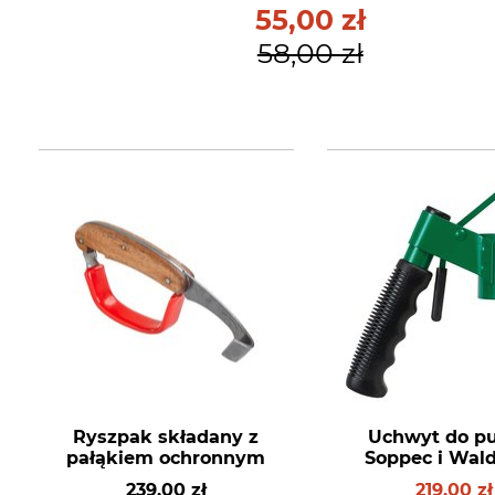
55,00 zł
58,00 zł
Ryszpak składany z
Uchwyt do p
pałąkiem ochronnym
Soppec i Wald
239,00 zł
219,00 zł