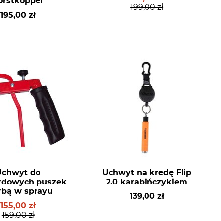
orstkoppel
199,00 zł
195,00 zł
Uchwyt do
Uchwyt na kredę Flip
rdowych puszek
2.0 karabińczykiem
arbą w sprayu
139,00 zł
155,00 zł
159,00 zł