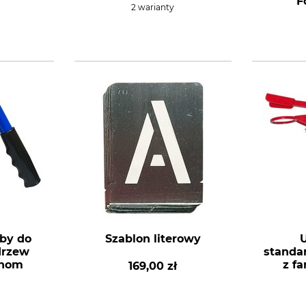
F
2 warianty
rby do
Szablon literowy
drzew
standa
onom
z f
169,00 zł