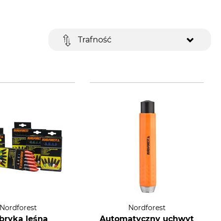
Trafność
Nordforest
Nordforest
bryka leśna
Automatyczny uchwyt