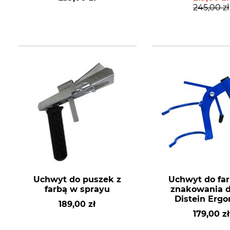
245,00 zł
Uchwyt do puszek z
Uchwyt do fa
farbą w sprayu
znakowania 
Distein Erg
189,00 zł
179,00 zł