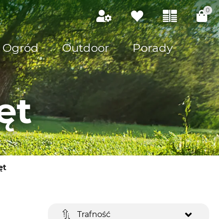
0
Ogród
Outdoor
Porady
ęt
ęt
Trafność