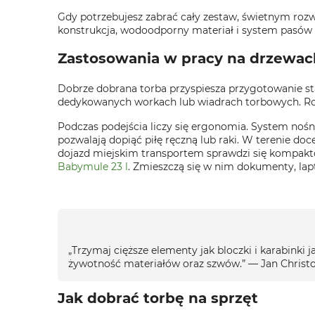
Gdy potrzebujesz zabrać cały zestaw, świetnym rozw
konstrukcja, wodoodporny materiał i system pasów
Zastosowania w pracy na drzewac
Dobrze dobrana torba przyspiesza przygotowanie sta
dedykowanych workach lub wiadrach torbowych. Rozs
Podczas podejścia liczy się ergonomia. System no
pozwalają dopiąć piłę ręczną lub raki. W terenie do
dojazd miejskim transportem sprawdzi się kompakt
Babymule 23 l
. Zmieszczą się w nim dokumenty, lap
„Trzymaj cięższe elementy jak bloczki i karabinki j
żywotność materiałów oraz szwów.” — Jan Chri
Jak dobrać torbę na sprzęt