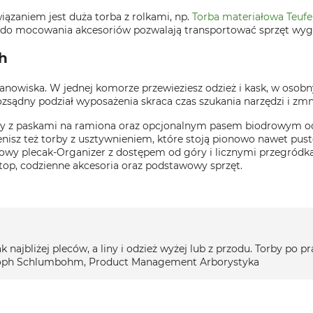
iązaniem jest duża torba z rolkami, np.
Torba materiałowa Teufe
 do mocowania akcesoriów pozwalają transportować sprzęt wygo
h
nowiska. W jednej komorze przewieziesz odzież i kask, w osobny
ądny podział wyposażenia skraca czas szukania narzędzi i zm
śny z paskami na ramiona oraz opcjonalnym pasem biodrowym od
cenisz też torby z usztywnieniem, które stoją pionowo nawet pus
owy plecak-Organizer z dostępem od góry i licznymi przegródk
top, codzienne akcesoria oraz podstawowy sprzęt.
ak najbliżej pleców, a liny i odzież wyżej lub z przodu. Torby po p
stoph Schlumbohm, Product Management Arborystyka