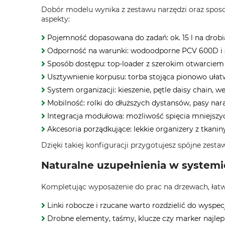
Dobór modelu wynika z zestawu narzędzi oraz sposo
aspekty:
Pojemność dopasowana do zadań: ok. 15 l na drobiaz
Odporność na warunki: wodoodporne PCV 600D i s
Sposób dostępu: top‑loader z szerokim otwarciem 
Usztywnienie korpusu: torba stojąca pionowo ułat
System organizacji: kieszenie, pętle daisy chain
Mobilność: rolki do dłuższych dystansów, pasy nar
Integracja modułowa: możliwość spięcia mniejszyc
Akcesoria porządkujące: lekkie organizery z tkani
Dzięki takiej konfiguracji przygotujesz spójne zest
Naturalne uzupełnienia w system
Kompletując wyposażenie do prac na drzewach, łatw
Linki robocze i rzucane warto rozdzielić do wysp
Drobne elementy, taśmy, klucze czy marker najle