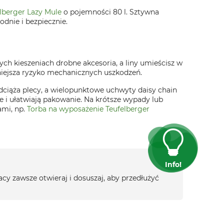
lberger Lazy Mule
o pojemności 80 l. Sztywna
dnie i bezpiecznie.
ch kieszeniach drobne akcesoria, a liny umieścisz w
niejsza ryzyko mechanicznych uszkodzeń.
ciąża plecy, a wielopunktowe uchwyty daisy chain
te i ułatwiają pakowanie. Na krótsze wypady lub
ami, np.
Torba na wyposażenie Teufelberger
Info!
racy zawsze otwieraj i dosuszaj, aby przedłużyć