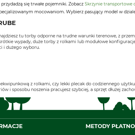
rzydadzą się trwałe pojemniki. Zobacz
Skrzynie transportowe 
wyspecjalizowanym mocowaniom. Wybierz pasujący model w dzial
GRUBE
ajdziesz tu torby odporne na trudne warunki terenowe, z prze
ótkie wypady, duże torby z rolkami lub modułowe konfiguracje, 
ci i dużego wyboru.
 ekwipunkową z rolkami, czy lekki plecak do codziennego użytk
iów i sposobu noszenia pracujesz szybciej, a sprzęt dłużej zach
RMACJE
METODY PŁATNO