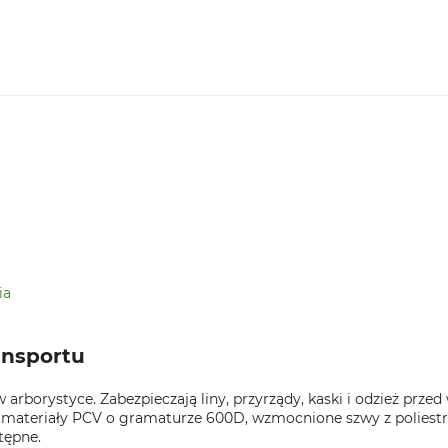
ia
ansportu
 arborystyce. Zabezpieczają liny, przyrządy, kaski i odzież prz
materiały PCV o gramaturze 600D, wzmocnione szwy z poliestru 
tępne.