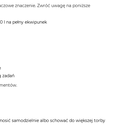
uczowe znaczenie. Zwróć uwagę na poniższe
80 l na pełny ekwipunek
e
g zadań
lementów.
enosić samodzielnie albo schować do większej torby