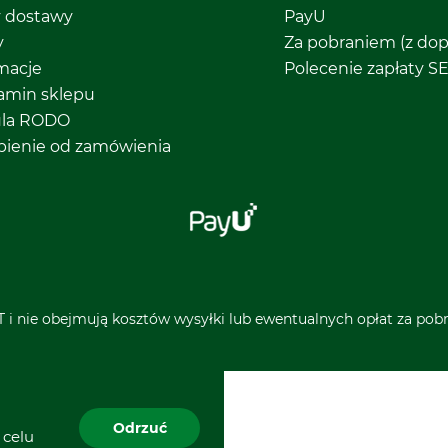
y dostawy
PayU
y
Za pobraniem (z dop
macje
Polecenie zapłaty S
amin sklepu
ula RODO
pienie od zamówienia
 i nie obejmują kosztów wysyłki lub ewentualnych opłat za pobra
Odrzuć
 celu