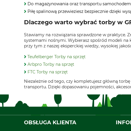
Do magazynowania oraz transportu samochodem p
Piłę spalinową przewieziesz bezpiecznie dzięki 
Dlaczego warto wybrać torby w 
Stawiamy na rozwiązania sprawdzone w praktyce. Zn
systemami nośnymi. Wybierasz spośród modeli na kr
przy tym z naszej eksperckiej wiedzy, wysokiej jakoś
Teufelberger Torby na sprzęt
Arbpro Torby na sprzęt
FTC Torby na sprzęt
Niezależnie od tego, czy kompletujesz główną torbę
transportu. Dzięki dopasowaniu pojemności, akcesor
OBSŁUGA KLIENTA
INFO