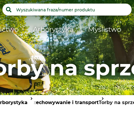
ictwo
Arborystyka
Myślistwo
orby na sprz
rborystyka
Przechowywanie i transport
Torby na sprz