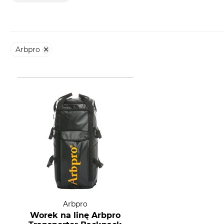
Arbpro
Arbpro
Worek na linę Arbpro