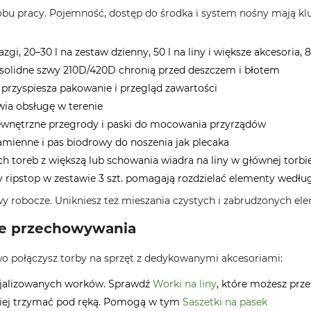
bu pracy. Pojemność, dostęp do środka i system nośny mają kl
gi, 20–30 l na zestaw dzienny, 50 l na liny i większe akcesoria, 
olidne szwy 210D/420D chronią przed deszczem i błotem
przyspiesza pakowanie i przegląd zawartości
wia obsługę w terenie
, wewnętrzne przegrody i paski do mocowania przyrządów
amienne i pas biodrowy do noszenia jak plecaka
h toreb z większą lub schowania wiadra na liny w głównej torbi
ny ripstop w zestawie 3 szt. pomagają rozdzielać elementy wedłu
awy robocze. Unikniesz też mieszania czystych i zabrudzonych e
ie przechowywania
o połączysz torby na sprzęt z dedykowanymi akcesoriami:
ecjalizowanych worków. Sprawdź
Worki na liny
, które możesz prz
piej trzymać pod ręką. Pomogą w tym
Saszetki na pasek