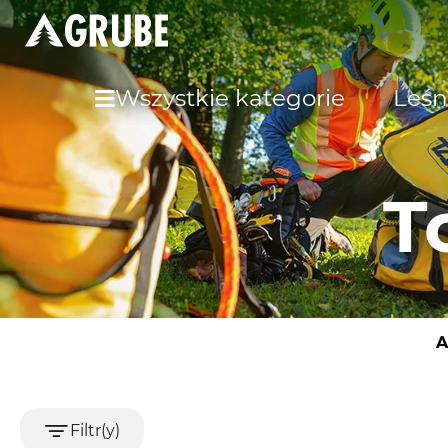
Wszystkie kategorie
Leśn
T
A
Filtr(y)