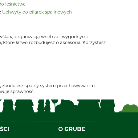
do leśnictwa
e
Uchwyty do pilarek spalinowych
myślaną organizacją wnętrza i wygodnymi
które łatwo rozbudujesz o akcesoria. Korzystasz
u, zbudujesz spójny system przechowywania i
owuje sprawność.
ŚCI
O GRUBE