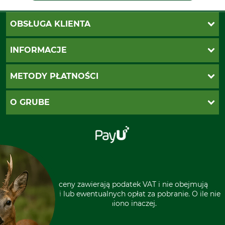
OBSŁUGA KLIENTA
Katalogi Grube
INFORMACJE
Twoje konto
Ustawienia plików cookie
Koszty dostawy
METODY PŁATNOŚCI
Zwroty
Reklamacje
PayU
O GRUBE
Regulamin sklepu
Za pobraniem (z dopłatą)
Klauzula RODO
Polecenie zapłaty SEPA
Sklep stacjonarny
Odstąpienie od zamówienia
Kontakt
Grube w Europie
* Wszystkie ceny zawierają podatek VAT i nie obejmują
kosztów wysyłki lub ewentualnych opłat za pobranie. O ile nie
wyszczególniono inaczej.