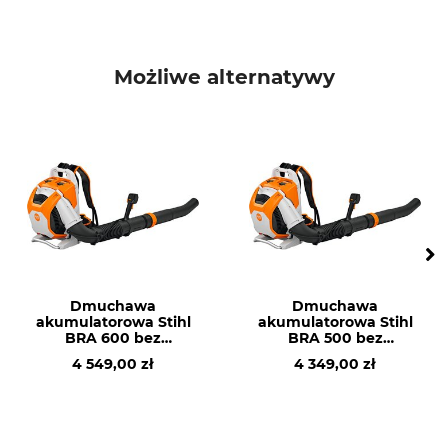
Możliwe alternatywy
Dmuchawa
Dmuchawa
akumulatorowa Stihl
akumulatorowa Stihl
BRA 600 bez
BRA 500 bez
akumulatora i
akumulatora i
4 549,00 zł
4 349,00 zł
ładowarki
ładowarki