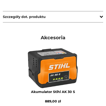
STIHL Vertriebszentrale AG & Co. KG, Robert-Bosch-Str. 13,
64807 Dieburg, Germany, www.stihl.de
Szczegóły dot. produktu
Marka
System akumulatorów
Stihl
System AK
Akcesoria
Typ produktu
Nazwa modelu
Zestaw startowy
AK 30 S Plus
Nr artykułu producenta
4520 007 5904
Akumulator Stihl AK 30 S
889,00 zł