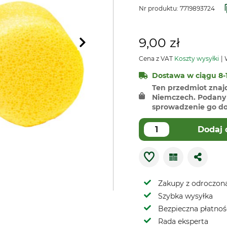
Nr produktu:
7719893724
9,00 zł
Cena z VAT
Koszty wysyłki
W
Dostawa w ciągu 8-1
Ten przedmiot znaj
Niemczech. Podany 
sprowadzenie go do 
Dodaj 
Zakupy z odroczoną
Szybka wysyłka
Bezpieczna płatnoś
Rada eksperta