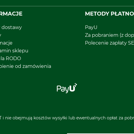
RMACJE
METODY PŁATNO
y dostawy
PayU
y
Za pobraniem (z dop
macje
Polecenie zapłaty S
amin sklepu
ula RODO
pienie od zamówienia
 i nie obejmują kosztów wysyłki lub ewentualnych opłat za pobra