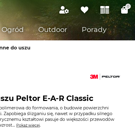
0
Ogród
Outdoor
Porady
onne do uszu
szu Peltor E-A-R Classic
 polimerowa do formowania, o budowie powierzchni
. Zapobiega ślizganiu się, nawet w przypadku silnego
indrycznemu kształtowi pasuje do większości przewodów
zrost...
.
Pokaż więcej