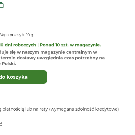
aga przesyłki 10 g
0 dni roboczych | Ponad 10 szt. w magazynie.
duje się w naszym magazynie centralnym w
termin dostawy uwzględnia czas potrzebny na
Polski.
do koszyka
 płatnością lub na raty (wymagana zdolność kredytowa)
ć