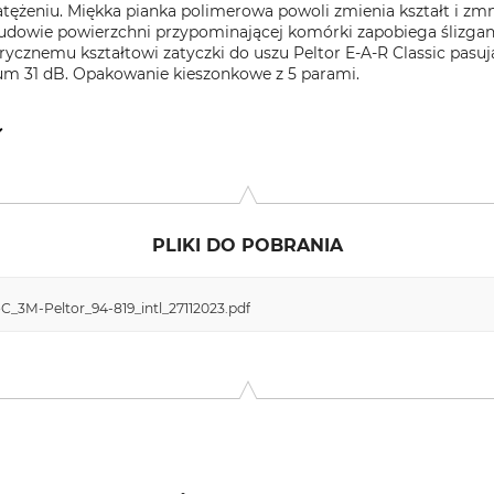
ężeniu. Miękka pianka polimerowa powoli zmienia kształt i zmn
udowie powierzchni przypominającej komórki zapobiega ślizgan
ndrycznemu kształtowi zatyczki do uszu Peltor E-A-R Classic pas
um 31 dB. Opakowanie kieszonkowe z 5 parami.
Str. 1, 41460 Neuss, Germany, www.3mGermany.de
PLIKI DO POBRANIA
C_3M-Peltor_94-819_intl_27112023.pdf