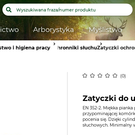
ictwo
Arborystyka
Myślistwo
two i higiena pracy
Ochronniki słuchu
Zatyczki ochr
0
Zatyczki do u
EN 352-2. Miękka pianka
przypominającej komórki
pocenia się. Dzięki cyl
słuchowych. Minimalny w