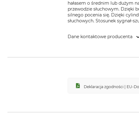
hałasem o średnim lub dużym nat
przewodzie słuchowym. Dzięki b
silnego pocenia się. Dzięki cyli
słuchowych. Stosunek sygnał-sz
Dane kontaktowe producenta
3M Germany GmbH, Carl-Schurz-
Deklaracja zgodności | EU-Do