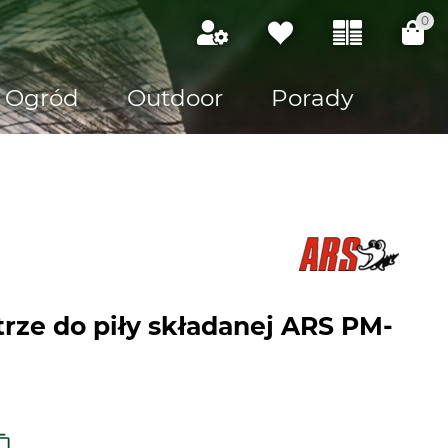
0
Ogród
Outdoor
Porady
rze do piły składanej ARS PM-