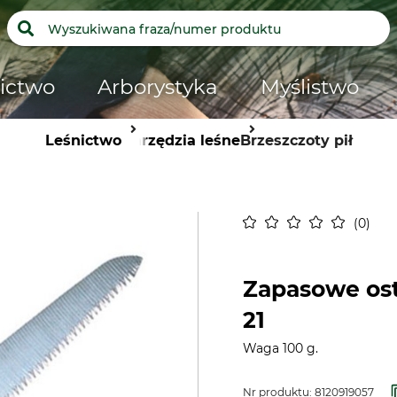
ictwo
Arborystyka
Myślistwo
Leśnictwo
Narzędzia leśne
Brzeszczoty pił
0
Zapasowe ost
21
Waga 100 g.
Nr produktu:
8120919057