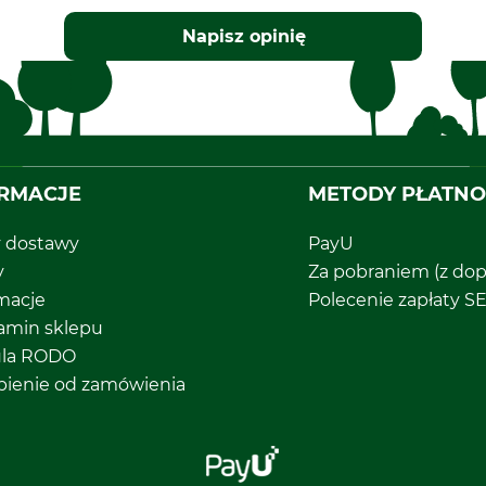
Napisz opinię
RMACJE
METODY PŁATNO
y dostawy
PayU
y
Za pobraniem (z dop
macje
Polecenie zapłaty S
amin sklepu
ula RODO
pienie od zamówienia