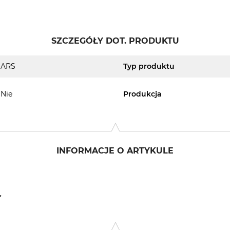
SZCZEGÓŁY DOT. PRODUKTU
ARS
Typ produktu
Nie
Produkcja
INFORMACJE O ARTYKULE
gesenstr. 8, 79346 Endingen, Germany, www.tiger-pabst.de