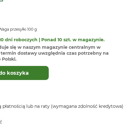
aga przesyłki 100 g
0 dni roboczych | Ponad 10 szt. w magazynie.
duje się w naszym magazynie centralnym w
termin dostawy uwzględnia czas potrzebny na
Polski.
do koszyka
 płatnością lub na raty (wymagana zdolność kredytowa)
ć