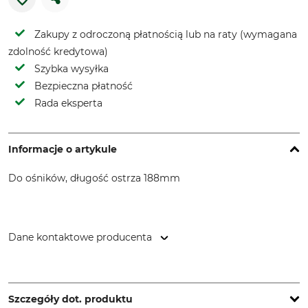
Zakupy z odroczoną płatnością lub na raty (wymagana
zdolność kredytowa)
Szybka wysyłka
Bezpieczna płatność
Rada eksperta
Informacje o artykule
Do ośników, długość ostrza 188mm
Dane kontaktowe producenta
SNA Europe, Allée Rosa Luxembourg, 95610 Eragny-sur-Oise,
France, www.bahco.com
Szczegóły dot. produktu