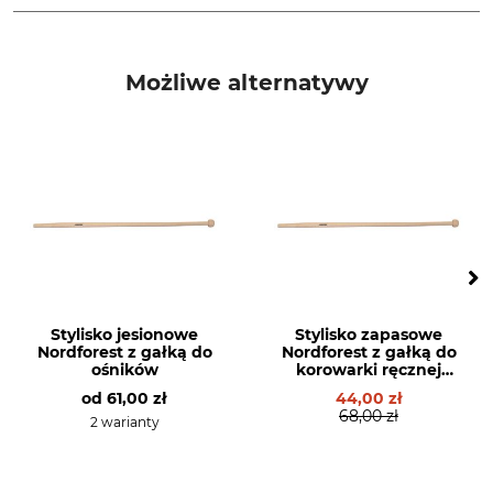
Typ produktu
Produkcja
Ostrze zapasowe
Made in Sweden
Możliwe alternatywy
Stylisko jesionowe
Stylisko zapasowe
Nordforest z gałką do
Nordforest z gałką do
ośników
korowarki ręcznej
Dauner
od
61,00 zł
44,00 zł
68,00 zł
2 warianty