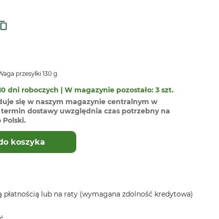
aga przesyłki 130 g
0 dni roboczych | W magazynie pozostało: 3 szt.
duje się w naszym magazynie centralnym w
termin dostawy uwzględnia czas potrzebny na
Polski.
do koszyka
 płatnością lub na raty (wymagana zdolność kredytowa)
ć