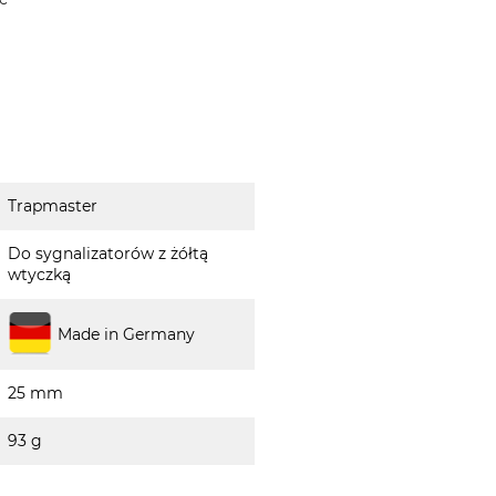
Trapmaster
Do sygnalizatorów z żółtą
wtyczką
Made in Germany
25 mm
93 g