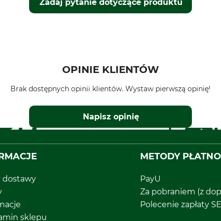
Zadaj pytanie dotyczące produktu
OPINIE KLIENTÓW
Brak dostępnych opinii klientów. Wystaw pierwszą opinię!
Napisz opinię
RMACJE
METODY PŁATNO
y dostawy
PayU
y
Za pobraniem (z dop
macje
Polecenie zapłaty S
amin sklepu