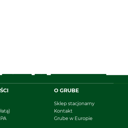
ŚCI
O GRUBE
Sklep stacjonarny
łatą)
Kontakt
EPA
Grube w Europie