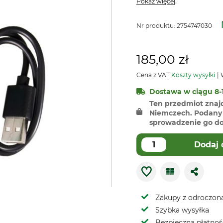
.
Pokaż więcej
Nr produktu:
2754747030
185,00 zł
Cena z VAT
Koszty wysyłki
W
Dostawa w ciągu 8-1
Ten przedmiot znaj
Niemczech. Podany 
sprowadzenie go do 
Dodaj 
Zakupy z odroczoną
Szybka wysyłka
Bezpieczna płatnoś