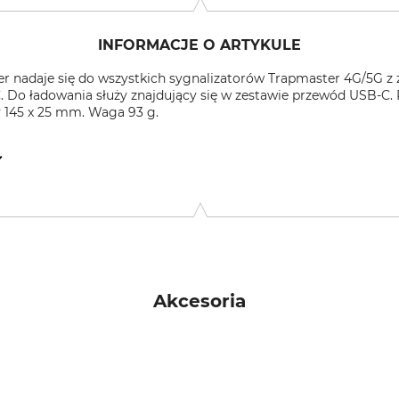
INFORMACJE O ARTYKULE
 nadaje się do wszystkich sygnalizatorów Trapmaster 4G/5G z 
C. Do ładowania służy znajdujący się w zestawie przewód USB-C
y 145 x 25 mm. Waga 93 g.
. 18, 58507 Lüdenscheid, Germany, www.fallenmelder.de
Akcesoria