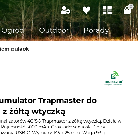
0
Ogród
Outdoor
Porady
iem pułapki
umulator Trapmaster do
 z żółtą wtyczką
gnalizatorów 4G/5G Trapmaster z żółtą wtyczką. Działa w
 Pojemność 5000 mAh. Czas ładowania ok. 3 h. w
owania USB-C. Wymiary 145 x 25 mm. Waga 93 g....