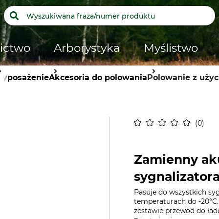
ictwo
Arborystyka
Myślistwo
yposażenie
Akcesoria do polowania
Polowanie z użyc
0
Zamienny ak
sygnalizatora
Pasuje do wszystkich sy
temperaturach do -20°C.
zestawie przewód do ład