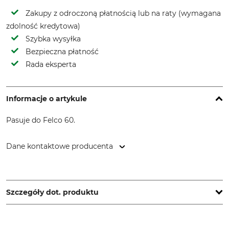
Zakupy z odroczoną płatnością lub na raty (wymagana
zdolność kredytowa)
Szybka wysyłka
Bezpieczna płatność
Rada eksperta
Informacje o artykule
Pasuje do Felco 60.
Dane kontaktowe producenta
FELCO Europe GmbH, Ludwigsburger Str. 71, 71691
Freiberg/N., Germany, www.felco.eu
Szczegóły dot. produktu
Marka
Typ produktu