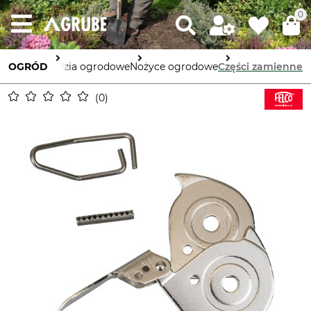
0
OGRÓD
Narzędzia ogrodowe
Nożyce ogrodowe
Części zamienne
0