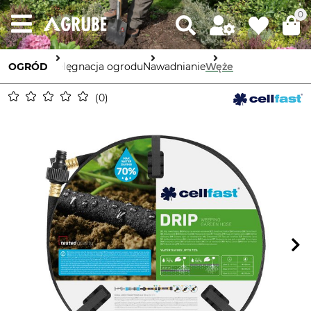
0
OGRÓD
Pielęgnacja ogrodu
Nawadnianie
Węże
0