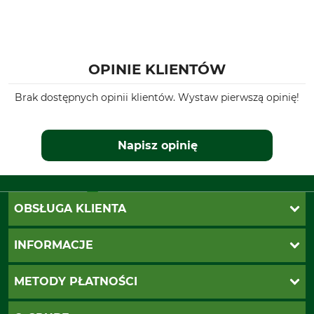
OPINIE KLIENTÓW
Brak dostępnych opinii klientów. Wystaw pierwszą opinię!
Napisz opinię
OBSŁUGA KLIENTA
Katalogi Grube
INFORMACJE
Twoje konto
Ustawienia plików cookie
Koszty dostawy
METODY PŁATNOŚCI
Zwroty
Reklamacje
PayU