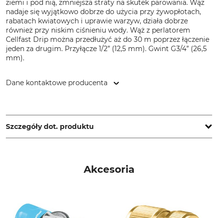
ziemi i pod nią, zmniejsza straty na skutek parowania. Wąż
nadaje się wyjątkowo dobrze do użycia przy żywopłotach,
rabatach kwiatowych i uprawie warzyw, działa dobrze
również przy niskim ciśnieniu wody. Wąż z perlatorem
Cellfast Drip można przedłużyć aż do 30 m poprzez łączenie
jeden za drugim. Przyłącze 1/2” (12,5 mm). Gwint G3/4” (26,5
mm).
Dane kontaktowe producenta
Cellfast Sp. Z.o.o., ul. Grabskiego 31, 37-450 Stalowa Wola,
Poland, www.cellfast.de
Szczegóły dot. produktu
Marka
Typ produktu
Cellfast
Wąż sperlający
Akcesoria
Nazwa modelu
Długość
Drip
7,5 metr