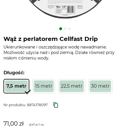
Wąż z perlatorem Cellfast Drip
Ukierunkowane i oszczędzające wodę nawadnianie.
Możliwość użycia nad i pod ziemią. Działa również przy
niskim ciśnieniu wody.
Długość:
7,5 metr
15 metr
22,5 metr
30 metr
Nr produktu:
8874178097
71,00 zł
(
9,47 zł
/ 1 m)