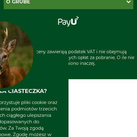
O GRUBE
Regulamin sklepu
Za pobraniem (z dopłatą)
Klauzula RODO
Polecenie zapłaty SEPA
Sklep stacjonarny
Odstąpienie od zamówienia
Kontakt
Grube w Europie
* Wszystkie ceny zawierają podatek VAT i nie obejmują
kosztów wysyłki lub ewentualnych opłat za pobranie. O ile nie
wyszczególniono inaczej.
A CIASTECZKA?
rzystuje pliki cookie oraz
zenia podmiotów trzecich
ich ciągłego ulepszania
 dopasowanych do
ów. Za Twoją zgodą
obowe. Zgodę możesz w