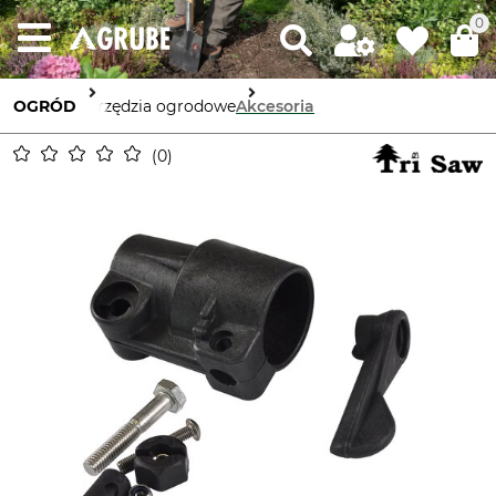
0
OGRÓD
Narzędzia ogrodowe
Akcesoria
0