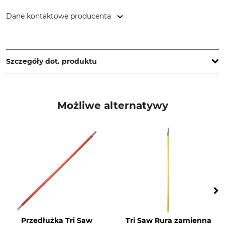
Dane kontaktowe producenta
Grube KG, Hützeler Damm 38, 29646 Bispingen, Germany,
www.grube.de
Szczegóły dot. produktu
Marka
Typ produktu
Tri Saw
Przyrząd mocujący
Możliwe alternatywy
Produkcja
Made in Finland
Przedłużka Tri Saw
Tri Saw Rura zamienna