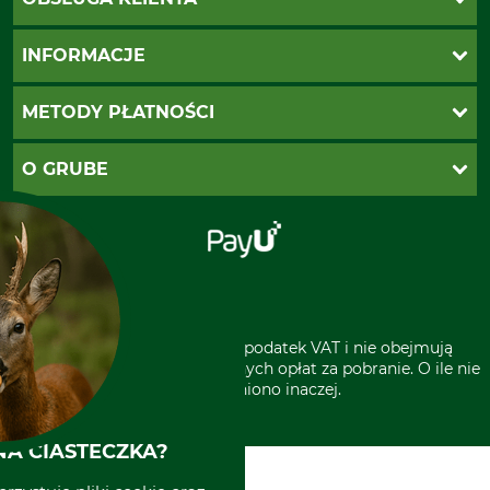
Katalogi Grube
INFORMACJE
Twoje konto
Ustawienia plików cookie
Koszty dostawy
METODY PŁATNOŚCI
Zwroty
Reklamacje
PayU
O GRUBE
Regulamin sklepu
Za pobraniem (z dopłatą)
Klauzula RODO
Polecenie zapłaty SEPA
Sklep stacjonarny
Odstąpienie od zamówienia
Kontakt
Grube w Europie
* Wszystkie ceny zawierają podatek VAT i nie obejmują
kosztów wysyłki lub ewentualnych opłat za pobranie. O ile nie
wyszczególniono inaczej.
A CIASTECZKA?