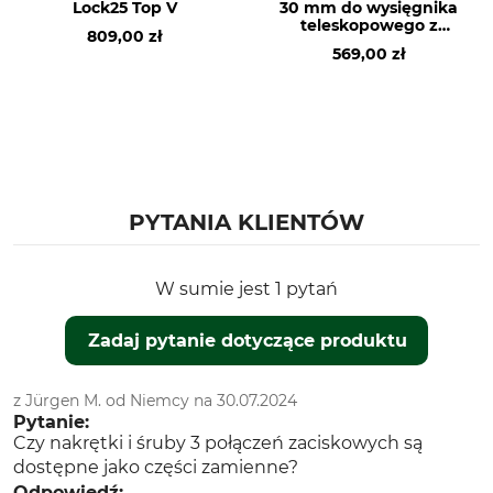
Lock25 Top V
30 mm do wysięgnika
teleskopowego z
809,00 zł
włókna szklanego
569,00 zł
Lock25 Strong
PYTANIA KLIENTÓW
W sumie jest 1 pytań
Zadaj pytanie dotyczące produktu
z Jürgen M. od Niemcy na 30.07.2024
Pytanie:
Czy nakrętki i śruby 3 połączeń zaciskowych są
dostępne jako części zamienne?
Odpowiedź: