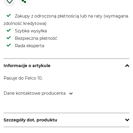
Zakupy z odroczoną płatnością lub na raty (wymagana
zdolność kredytowa)
Szybka wysyłka
Bezpieczna płatność
Rada eksperta
Informacje o artykule
Pasuje do Felco 10.
Dane kontaktowe producenta
FELCO Europe GmbH, Ludwigsburger Str. 71, 71691
Freiberg/N., Germany, www.felco.eu
Szczegóły dot. produktu