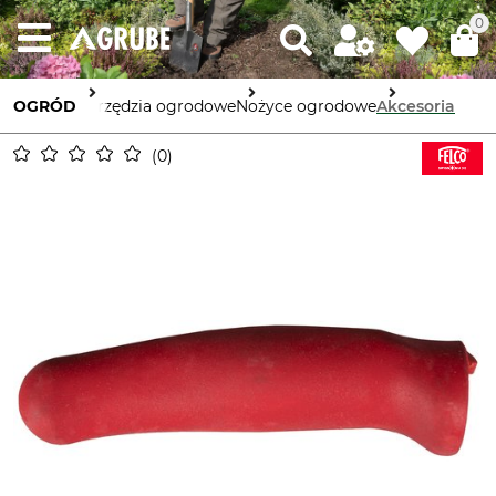
0
OGRÓD
Narzędzia ogrodowe
Nożyce ogrodowe
Akcesoria
0