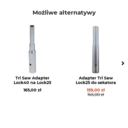
Marka
Typ produktu
Felco
Toczona rękojeść
Możliwe alternatywy
Produkcja
Made in Switzerland
Tri Saw Adapter
Adapter Tri Saw
Lock40 na Lock25
Lock25 do sekatora
165,00 zł
159,00 zł
165,00 zł