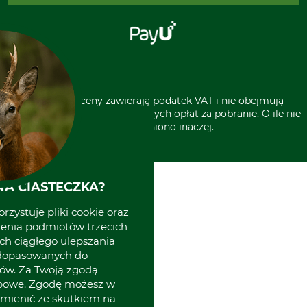
Klauzula RODO
Polecenie zapłaty SEPA
Sklep stacjonarny
Odstąpienie od zamówienia
Kontakt
Grube w Europie
* Wszystkie ceny zawierają podatek VAT i nie obejmują
kosztów wysyłki lub ewentualnych opłat za pobranie. O ile nie
wyszczególniono inaczej.
A CIASTECZKA?
rzystuje pliki cookie oraz
zenia podmiotów trzecich
ich ciągłego ulepszania
 dopasowanych do
ów. Za Twoją zgodą
obowe. Zgodę możesz w
zmienić ze skutkiem na