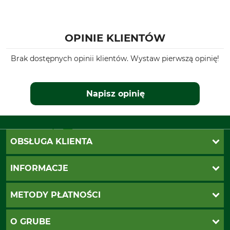
OPINIE KLIENTÓW
Brak dostępnych opinii klientów. Wystaw pierwszą opinię!
Napisz opinię
OBSŁUGA KLIENTA
Katalogi Grube
INFORMACJE
Twoje konto
Ustawienia plików cookie
Koszty dostawy
METODY PŁATNOŚCI
Zwroty
Reklamacje
PayU
O GRUBE
Regulamin sklepu
Za pobraniem (z dopłatą)