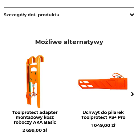
WOODYFIX, Bildäcker 1, Eiselehof, 74585 Rot am See,
Germany, www.woodyfix.de
Szczegóły dot. produktu
Marka
Typ produktu
Woodyfix
Uchwyt do pilarki spalinowej
Możliwe alternatywy
Nazwa modelu
Produkcja
WF1
Made in Germany
Toolprotect adapter
Uchwyt do pilarek
montażowy kosz
Toolprotect P3+ Pro
roboczy AKA Basic
1 049,00 zł
2 699,00 zł