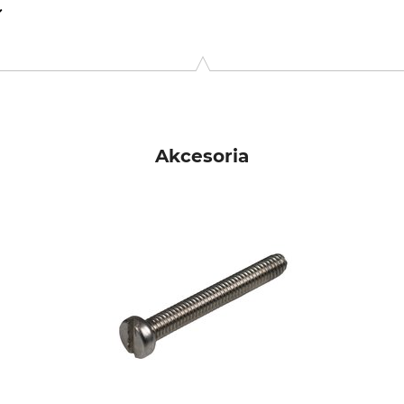
9646 Bispingen, Germany, www.grube.de
Akcesoria