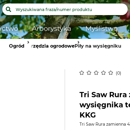
ictwo
Arborystyka
Myślistwo
Ogród
Narzędzia ogrodowe
Piły na wysięgniku
0
Tri Saw Rur
wysięgnika t
KKG
Tri Saw Rura zamienna 