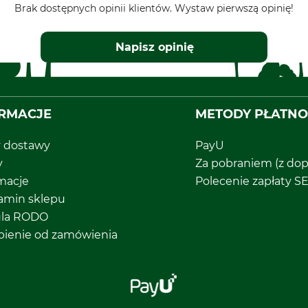
Brak dostępnych opinii klientów. Wystaw pierwszą opinię!
Napisz opinię
RMACJE
METODY PŁATNO
y dostawy
PayU
y
Za pobraniem (z dop
macje
Polecenie zapłaty S
amin sklepu
ula RODO
pienie od zamówienia