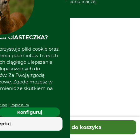
wyszczególniono inaczej.
A CIASTECZKA?
rzystuje pliki cookie oraz
zenia podmiotów trzecich
ich ciągłego ulepszania
 dopasowanych do
ów. Za Twoją zgodą
obowe. Zgodę możesz w
zmienić ze skutkiem na
rung
Impressum
Konfiguruj
eptuj
Dodaj do koszyka