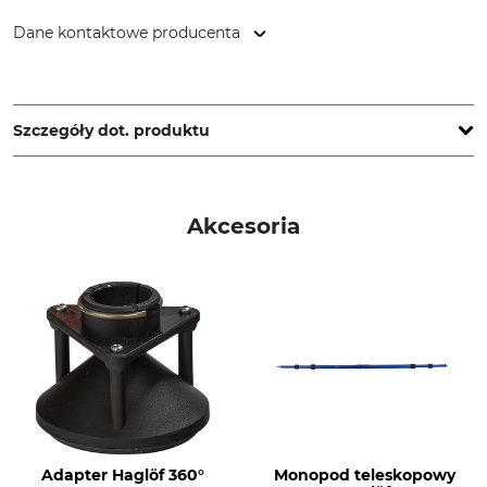
Dane kontaktowe producenta
Haglöf Sweden AB, Klockargatan 8, 88230 Långsele,
Sweden, www.haglofsweden.com
Szczegóły dot. produktu
Bateria w zestawie
Marka
Tak
Haglöf
Akcesoria
Typ produktu
Nazwa modelu
Transponder
T4
Typ baterii
Produkcja
AA
Made in Sweden
Nr artykułu producenta
Liczba baterii
15-104-2001
1
Waga
Adapter Haglöf 360°
Monopod teleskopowy
85 g