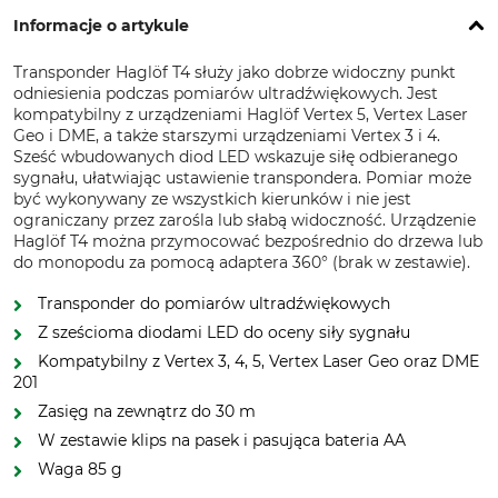
Informacje o artykule
Transponder Haglöf T4 służy jako dobrze widoczny punkt
odniesienia podczas pomiarów ultradźwiękowych. Jest
kompatybilny z urządzeniami Haglöf Vertex 5, Vertex Laser
Geo i DME, a także starszymi urządzeniami Vertex 3 i 4.
Sześć wbudowanych diod LED wskazuje siłę odbieranego
sygnału, ułatwiając ustawienie transpondera. Pomiar może
być wykonywany ze wszystkich kierunków i nie jest
ograniczany przez zarośla lub słabą widoczność. Urządzenie
Haglöf T4 można przymocować bezpośrednio do drzewa lub
do monopodu za pomocą adaptera 360° (brak w zestawie).
Transponder do pomiarów ultradźwiękowych
Z sześcioma diodami LED do oceny siły sygnału
Kompatybilny z Vertex 3, 4, 5, Vertex Laser Geo oraz DME
201
Zasięg na zewnątrz do 30 m
W zestawie klips na pasek i pasująca bateria AA
Waga 85 g