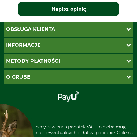
Napisz opinię
OBSŁUGA KLIENTA
Katalogi Grube
INFORMACJE
Twoje konto
Ustawienia plików cookie
Koszty dostawy
METODY PŁATNOŚCI
Zwroty
Reklamacje
PayU
O GRUBE
Regulamin sklepu
Za pobraniem (z dopłatą)
Klauzula RODO
Polecenie zapłaty SEPA
Sklep stacjonarny
Odstąpienie od zamówienia
Kontakt
Grube w Europie
* Wszystkie ceny zawierają podatek VAT i nie obejmują
kosztów wysyłki lub ewentualnych opłat za pobranie. O ile nie