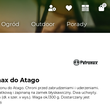
0
Ogród
Outdoor
Porady
max do Atago
lonu do Atago. Chroni przed zabrudzeniami i uderzeniami.
atkową i zapinaną na zamek błyskawiczny. Dwa uchwyty.
dł. x szer. x wys.). Waga ok.1300 g. Dostarczany jest
.
j