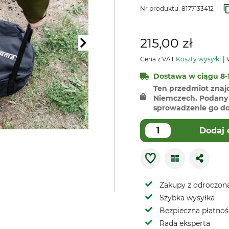
Nr produktu:
8177133412
215,00 zł
Cena z VAT
Koszty wysyłki
W
Dostawa w ciągu 8-1
Ten przedmiot znaj
Niemczech. Podany 
sprowadzenie go do 
Dodaj 
Zakupy z odroczoną
Szybka wysyłka
Bezpieczna płatnoś
Rada eksperta