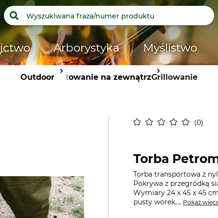
ictwo
Arborystyka
Myślistwo
Outdoor
Gotowanie na zewnątrz
Grillowanie
0
Torba Petro
Torba transportowa z ny
Pokrywa z przegródką si
Wymiary 24 x 45 x 45 cm (
pusty worek....
Pokaż więce