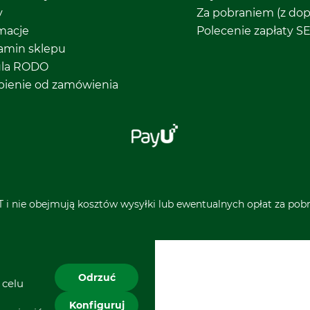
y
Za pobraniem (z dop
macje
Polecenie zapłaty S
amin sklepu
ula RODO
pienie od zamówienia
 i nie obejmują kosztów wysyłki lub ewentualnych opłat za pobra
Odrzuć
 celu
Konfiguruj