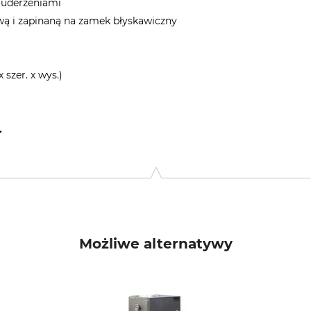
 uderzeniami
wą i zapinaną na zamek błyskawiczny
 szer. x wys.)
uhne 61, 39116 Magdeburg, Germany, www.petromax.de
Możliwe alternatywy