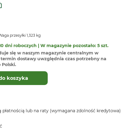
aga przesyłki 1,323 kg
0 dni roboczych | W magazynie pozostało: 5 szt.
duje się w naszym magazynie centralnym w
termin dostawy uwzględnia czas potrzebny na
Polski.
do koszyka
 płatnością lub na raty (wymagana zdolność kredytowa)
ć