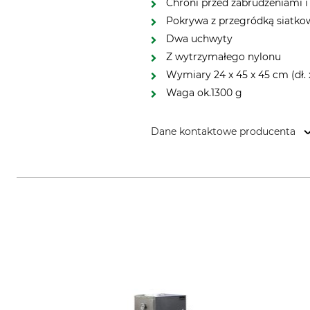
Chroni przed zabrudzeniami i
Pokrywa z przegródką siatko
Dwa uchwyty
Z wytrzymałego nylonu
Wymiary 24 x 45 x 45 cm (dł. x
Waga ok.1300 g
Dane kontaktowe producenta
Petromax GmbH, Sudenburger W