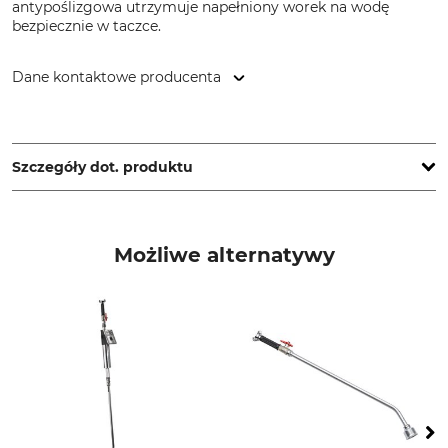
antypoślizgowa utrzymuje napełniony worek na wodę
bezpiecznie w taczce.
Dane kontaktowe producenta
Kerbl GmbH, Felizenzell 9, 84428 Buchbach, Germany,
www.kerbl.com
Szczegóły dot. produktu
Typ produktu
Worek na wodę
Możliwe alternatywy