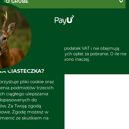
O GRUBE
Regulamin sklepu
Za pobraniem (z dopłatą)
Klauzula RODO
Polecenie zapłaty SEPA
Sklep stacjonarny
Odstąpienie od zamówienia
Kontakt
Grube w Europie
* Wszystkie ceny zawierają podatek VAT i nie obejmują
kosztów wysyłki lub ewentualnych opłat za pobranie. O ile nie
wyszczególniono inaczej.
A CIASTECZKA?
rzystuje pliki cookie oraz
zenia podmiotów trzecich
ich ciągłego ulepszania
 dopasowanych do
ów. Za Twoją zgodą
obowe. Zgodę możesz w
zmienić ze skutkiem na