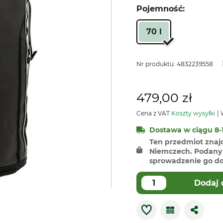
Pojemność:
70 l
Nr produktu:
4832239558
479,00 zł
Cena z VAT
Koszty wysyłki
W
Dostawa w ciągu 8-1
Ten przedmiot znaj
Niemczech. Podany 
sprowadzenie go do 
Dodaj 