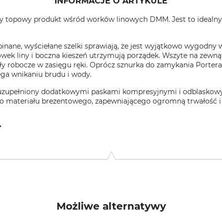
INFORMACJE O ARTYKULE
ny topowy produkt wśród worków linowych DMM. Jest to idealny ś
pinane, wyściełane szelki sprawiają, że jest wyjątkowo wygodn
wek liny i boczna kieszeń utrzymują porządek. Wszyte na zewn
 robocze w zasięgu ręki. Oprócz sznurka do zamykania Portera
ega wnikaniu brudu i wody.
 uzupełniony dodatkowymi paskami kompresyjnymi i odblaskowym
 materiału brezentowego, zapewniającego ogromną trwałość i
482, 1017 EG Amsterdam, Netherlands, www.dmmwales.com
Możliwe alternatywy