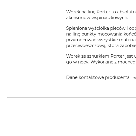
Worek na linę Porter to absolut
akcesoriów wspinaczkowych.
Spieniona wyściółka pleców i od
na linę punkty mocowania końcó
przymocować wszystkie materiały
przeciwdeszczową, która zapobi
Worek ze sznurkiem Porter jest
go w nocy. Wykonane z mocnego
Dane kontaktowe producenta
DMM Europe BV, Keizersgracht 