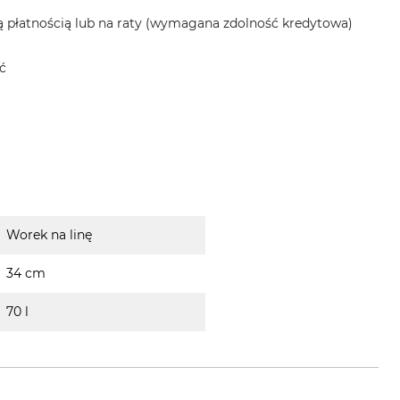
 płatnością lub na raty (wymagana zdolność kredytowa)
ć
Worek na linę
34 cm
70 l