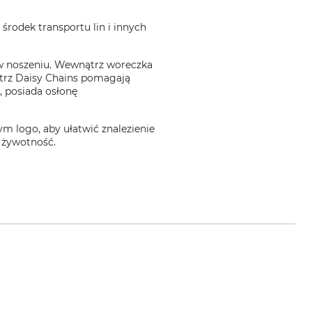
rodek transportu lin i innych
y w noszeniu. Wewnątrz woreczka
ątrz Daisy Chains pomagają
, posiada osłonę
 logo, aby ułatwić znalezienie
 żywotność.