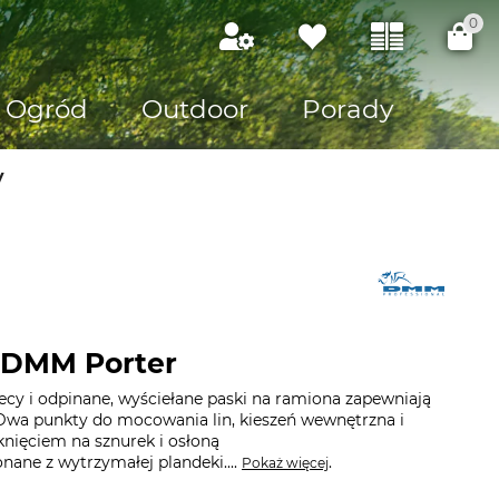
0
Ogród
Outdoor
Porady
y
y DMM Porter
ecy i odpinane, wyściełane paski na ramiona zapewniają
wa punkty do mocowania lin, kieszeń wewnętrzna i
knięciem na sznurek i osłoną
ane z wytrzymałej plandeki....
.
Pokaż więcej