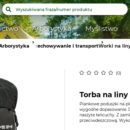
ictwo
Arborystyka
Myślistwo
Arborystyka
Przechowywanie i transport
Worki na lin
0
Torba na lin
Piankowe poduszki na pl
wygodne dopasowanie. D
naszyte łańcuchy. Z zam
przeciwdeszczową. Wykon