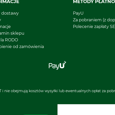
RMACJE
METODY PŁATNO
y dostawy
PayU
y
Za pobraniem (z dop
macje
Polecenie zapłaty S
amin sklepu
ula RODO
pienie od zamówienia
 i nie obejmują kosztów wysyłki lub ewentualnych opłat za pobra