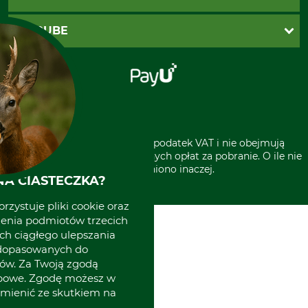
Zwroty
Reklamacje
PayU
O GRUBE
Regulamin sklepu
Za pobraniem (z dopłatą)
Klauzula RODO
Polecenie zapłaty SEPA
Sklep stacjonarny
Odstąpienie od zamówienia
Kontakt
Grube w Europie
* Wszystkie ceny zawierają podatek VAT i nie obejmują
kosztów wysyłki lub ewentualnych opłat za pobranie. O ile nie
wyszczególniono inaczej.
A CIASTECZKA?
rzystuje pliki cookie oraz
zenia podmiotów trzecich
ich ciągłego ulepszania
 dopasowanych do
ów. Za Twoją zgodą
obowe. Zgodę możesz w
zmienić ze skutkiem na