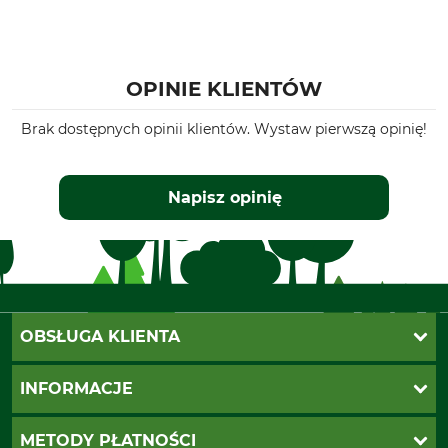
OPINIE KLIENTÓW
Brak dostępnych opinii klientów. Wystaw pierwszą opinię!
Napisz opinię
OBSŁUGA KLIENTA
Katalogi Grube
INFORMACJE
Twoje konto
Ustawienia plików cookie
Koszty dostawy
METODY PŁATNOŚCI