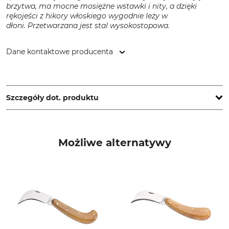
brzytwa, ma mocne mosiężne wstawki i nity, a dzięki
rękojeści z hikory włoskiego wygodnie leży w
dłoni. Przetwarzana jest stal wysokostopowa.
Dane kontaktowe producenta
TINA-Messerfabrik, Am Heilbrunnen 77/79, 72766 Reutlingen,
Germany, www.tina-messerfabrik.de
Szczegóły dot. produktu
Marka
Typ produktu
Tina
Nóż do szczepienia
Możliwe alternatywy
Produkcja
Made in Germany