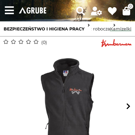
0
BEZPIECZEŃSTWO I HIGIENA PRACY
Ochrona ciała
Odzież robocza
Kamizelki
0