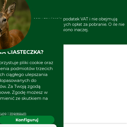
* Wszystkie ceny zawierają podatek VAT i nie obejmują
kosztów wysyłki lub ewentualnych opłat za pobranie. O ile nie
wyszczególniono inaczej.
A CIASTECZKA?
rzystuje pliki cookie oraz
zenia podmiotów trzecich
ich ciągłego ulepszania
 dopasowanych do
ów. Za Twoją zgodą
obowe. Zgodę możesz w
zmienić ze skutkiem na
rung
Impressum
Konfiguruj