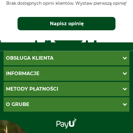
Brak dostępnych opinii klientów. Wystaw pierwszą opinię!
Napisz opinię
OBSŁUGA KLIENTA
Katalogi Grube
INFORMACJE
Twoje konto
Ustawienia plików cookie
Koszty dostawy
METODY PŁATNOŚCI
Zwroty
Reklamacje
PayU
O GRUBE
Regulamin sklepu
Za pobraniem (z dopłatą)
Klauzula RODO
Polecenie zapłaty SEPA
Sklep stacjonarny
Odstąpienie od zamówienia
Kontakt
Grube w Europie