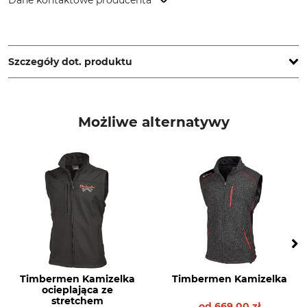
Dane kontaktowe producenta
Grube KG, Hützeler Damm 38, 29646 Bispingen, Germany,
www.grube.de
Szczegóły dot. produktu
Marka
Typ produktu
Timbermen
Kamizelka polarowa
Możliwe alternatywy
Materiał wierzchni
Pranie
100% Poliester
Pranie kolorowe 40°
Wybielanie
Suszenie
Nie wybielać
Łagodne suszenie w temp.
maks. 60°C
Prasowanie
Profesjonalna pielęgnacja
tkanin
Nie prasować
Nie czyścić na sucho
Timbermen Kamizelka
Timbermen Kamizelka
ocieplająca ze
Dla
Kolor
stretchem
od
669,00 zł