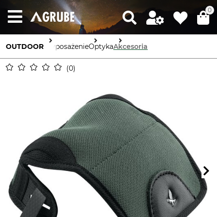
0
OUTDOOR
Wyposażenie
Optyka
Akcesoria
0