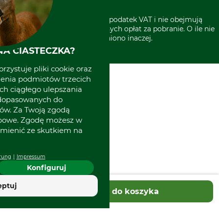
* Wszystkie ceny zawierają podatek VAT i nie obejmują
kosztów wysyłki lub ewentualnych opłat za pobranie. O ile nie
wyszczególniono inaczej.
A CIASTECZKA?
rzystuje pliki cookie oraz
zenia podmiotów trzecich
ich ciągłego ulepszania
 dopasowanych do
ów. Za Twoją zgodą
obowe. Zgodę możesz w
zmienić ze skutkiem na
rung
Impressum
Konfiguruj
eptuj
Dodaj do koszyka