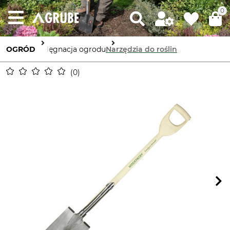
0
OGRÓD
Pielęgnacja ogrodu
Narzędzia do roślin
0