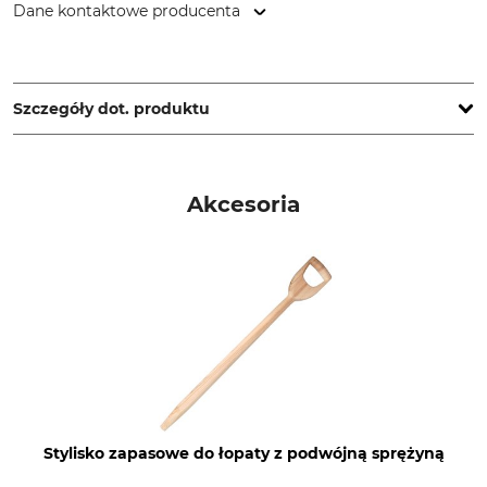
Dane kontaktowe producenta
Grube KG, Hützeler Damm 38, 29646 Bispingen, Germany,
www.grube.de
Szczegóły dot. produktu
Typ produktu
Produkcja
Szpadel z osadzeniem
Made in Germany
Akcesoria
podwójnym długim
Stylisko zapasowe do łopaty z podwójną sprężyną