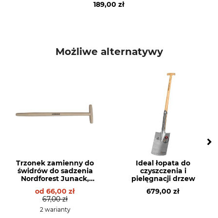
189,00 zł
Możliwe alternatywy
Trzonek zamienny do
Ideal łopata do
świdrów do sadzenia
czyszczenia i
Nordforest Junack,
pielęgnacji drzew
bardzo długi
od
66,00 zł
679,00 zł
67,00 zł
2 warianty