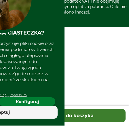
* Wszystkie ceny zawierają podatek VAT i nie obejmują
kosztów wysyłki lub ewentualnych opłat za pobranie. O ile nie
wyszczególniono inaczej.
A CIASTECZKA?
rzystuje pliki cookie oraz
zenia podmiotów trzecich
ich ciągłego ulepszania
 dopasowanych do
ów. Za Twoją zgodą
obowe. Zgodę możesz w
zmienić ze skutkiem na
rung
Impressum
Konfiguruj
eptuj
Dodaj do koszyka