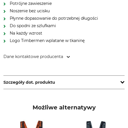
Potrójne zawieszenie
Noszenie bez ucisku
Płynne dopasowanie do potrzebnej długości
Do spodni ze szlufkami
Na każdy wzrost
Logo Timbermen wplatane w tkaninę
Dane kontaktowe producenta
Grube KG, Hützeler Damm 38, 29646 Bispingen, Germany,
www.grube.de
Szczegóły dot. produktu
Marka
Typ produktu
Timbermen
Szelki
Możliwe alternatywy
Nazwa modelu
Dla
Stretch Klett 3-Fach
Damski
Męski