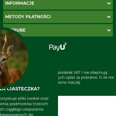
Katalogi Grube
INFORMACJE
Twoje konto
Ustawienia plików cookie
Koszty dostawy
METODY PŁATNOŚCI
Zwroty
Reklamacje
PayU
O GRUBE
Regulamin sklepu
Za pobraniem (z dopłatą)
Klauzula RODO
Polecenie zapłaty SEPA
Sklep stacjonarny
Odstąpienie od zamówienia
Kontakt
Grube w Europie
* Wszystkie ceny zawierają podatek VAT i nie obejmują
kosztów wysyłki lub ewentualnych opłat za pobranie. O ile nie
wyszczególniono inaczej.
A CIASTECZKA?
rzystuje pliki cookie oraz
zenia podmiotów trzecich
ich ciągłego ulepszania
 dopasowanych do