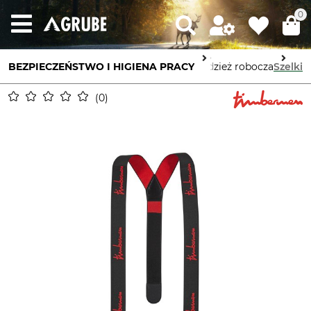
0
BEZPIECZEŃSTWO I HIGIENA PRACY
Ochrona ciała
Odzież robocza
Szelki
0