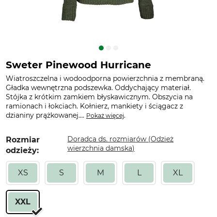
Sweter Pinewood Hurricane
Wiatroszczelna i wodoodporna powierzchnia z membraną.
Gładka wewnętrzna podszewka. Oddychający materiał.
Stójka z krótkim zamkiem błyskawicznym. Obszycia na
ramionach i łokciach. Kołnierz, mankiety i ściągacz z
dzianiny prążkowanej....
.
Pokaż więcej
Doradca ds. rozmiarów (Odzież
Rozmiar
wierzchnia damska)
odzieży:
XS
S
M
L
XL
XXL