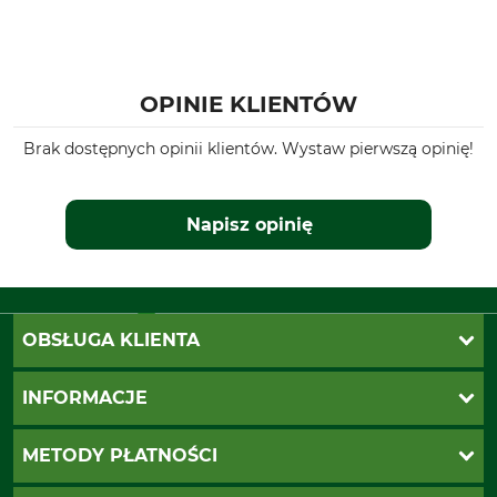
OPINIE KLIENTÓW
Brak dostępnych opinii klientów. Wystaw pierwszą opinię!
Napisz opinię
OBSŁUGA KLIENTA
Katalogi Grube
INFORMACJE
Twoje konto
Ustawienia plików cookie
Koszty dostawy
METODY PŁATNOŚCI
Zwroty