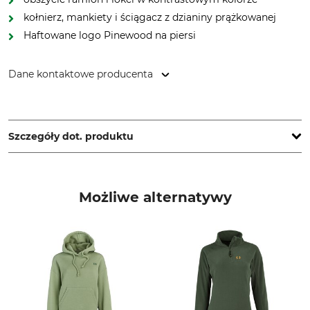
kołnierz, mankiety i ściągacz z dzianiny prążkowanej
Haftowane logo Pinewood na piersi
Dane kontaktowe producenta
Pinewood AB, Bokåkravägen 4, 331 53 Värnamo, Sweden,
www.pinewood.eu
Szczegóły dot. produktu
Marka
Typ produktu
Pinewood
Swetry
Możliwe alternatywy
Materiał wierzchni
Pogłowie
50% Wełna
100% Poliester
50% Poliakryl
Dla
Kolor
Damski
d.green mel