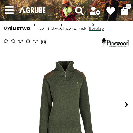
0
MYŚLISTWO
Odzież i buty
Odzież damska
Swetry
0