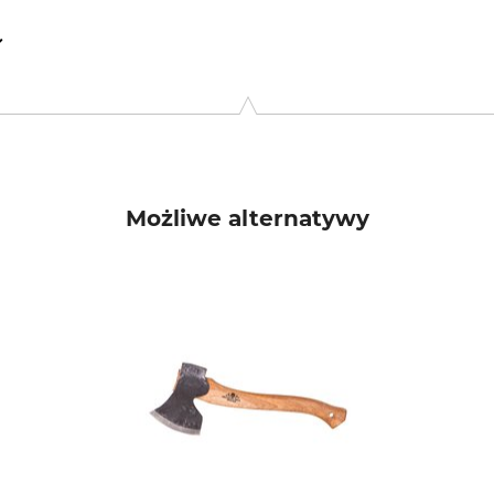
gschmiede GmbH, Hauptstr. 71, 02779 Großschönau, Germany, 
Możliwe alternatywy