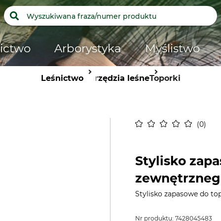
ictwo
Arborystyka
Myślistwo
Leśnictwo
Narzędzia leśne
Toporki
0
Stylisko zap
zewnętrznego
Stylisko zapasowe do to
Nr produktu:
7428045483