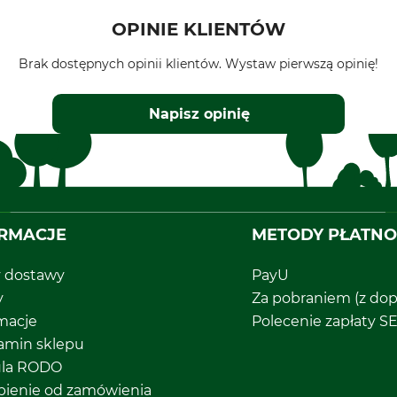
OPINIE KLIENTÓW
Brak dostępnych opinii klientów. Wystaw pierwszą opinię!
Napisz opinię
RMACJE
METODY PŁATNO
y dostawy
PayU
y
Za pobraniem (z dop
macje
Polecenie zapłaty S
amin sklepu
ula RODO
pienie od zamówienia