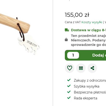
155,00 zł
Cena z VAT
Koszty wysyłki
W
Dostawa w ciągu 8-1
Ten przedmiot znaj
Niemczech. Podany 
sprowadzenie go do 
Dodaj 
Zakupy z odroczoną
Szybka wysyłka
Bezpieczna płatnoś
Rada eksperta