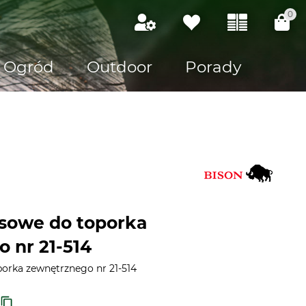
0
Ogród
Outdoor
Porady
asowe do toporka
 nr 21-514
porka zewnętrznego nr 21-514