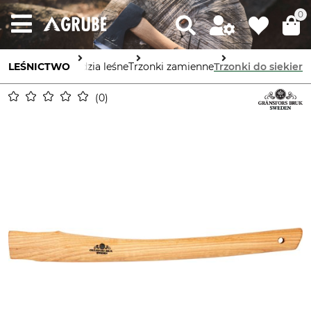
0
LEŚNICTWO
Narzędzia leśne
Trzonki zamienne
Trzonki do siekier
0