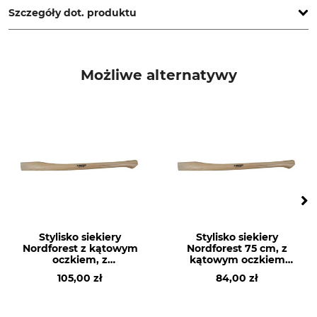
Szczegóły dot. produktu
Marka
Typ produktu
Gränsfors
Trzonek zapasowy
Możliwe alternatywy
Nazwa modelu
Produkcja
Do szwedzkiej siekiery
Made in Sweden
ciesielskiej
Gatunek drewna
Długość
Orzesznik
51 cm
Stylisko siekiery
Stylisko siekiery
Nordforest z kątowym
Nordforest 75 cm, z
oczkiem, z
kątowym oczkiem
ukształtowanym
25/57 mm
105,00 zł
84,00 zł
końcem