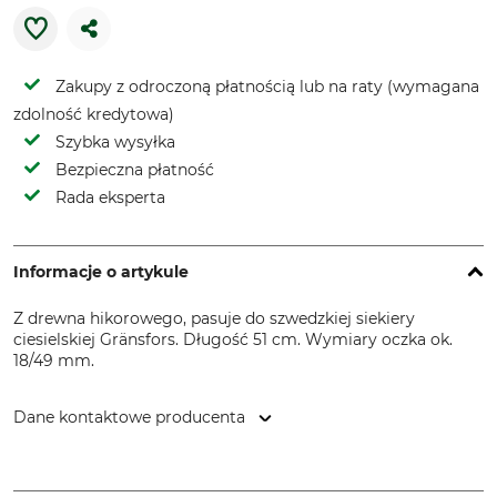
Zakupy z odroczoną płatnością lub na raty (wymagana
zdolność kredytowa)
Szybka wysyłka
Bezpieczna płatność
Rada eksperta
Informacje o artykule
Z drewna hikorowego, pasuje do szwedzkiej siekiery
ciesielskiej Gränsfors. Długość 51 cm. Wymiary oczka ok.
18/49 mm.
Dane kontaktowe producenta
Svalan Logistik AB, Gärdsgårdsvägen 2, 831 77 Östersund,
Sweden, www.gransforsbruk.com