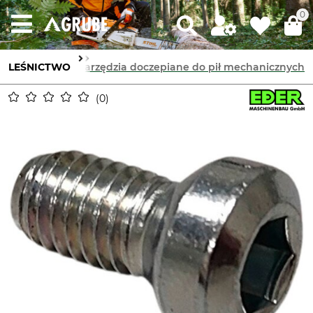
0
iły mechaniczne
LEŚNICTWO
Narzędzia doczepiane do pił mechanicznych
0