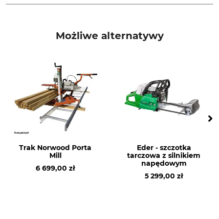
Marka
Typ produktu
Eder
Śruba
Możliwe alternatywy
Nazwa modelu
M8 x 12
Trak Norwood Porta
Eder - szczotka
Mill
tarczowa z silnikiem
napędowym
6 699,00 zł
5 299,00 zł