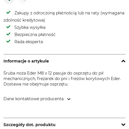
Zakupy z odroczoną płatnością lub na raty (wymagana
zdolność kredytowa)
Szybka wysyłka
Bezpieczna płatność
Rada eksperta
Informacje o artykule
Śruba noża Eder M8 x 12 pasuje do osprzętu do pił
mechanicznych, frezarek do pni i frezów korytowych Eder.
Dostawa nie obejmuje osprzętu.
Dane kontaktowe producenta
EDER – Maschinenbau GmbH, Schweigerstr. 6, 38302
Wolfenbüttel, Germany, www.eder-maschinenbau.de
Szczegóły dot. produktu