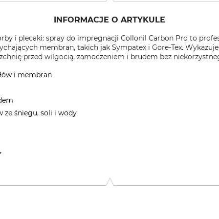
INFORMACJE O ARTYKULE
orby i plecaki: spray do impregnacji Collonil Carbon Pro to pro
ychających membran, takich jak Sympatex i Gore-Tex. Wykazuje b
rzchnię przed wilgocią, zamoczeniem i brudem bez niekorzystn
ałów i membran
udem
ze śniegu, soli i wody
sdorfer Str. 70, 13437 Berlin, Germany, www.collonil.com