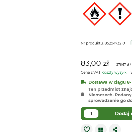
Nr produktu:
8529473210
83,00 zł
(
276,67 zł
/ 
Cena z VAT
Koszty wysyłki
W
Dostawa w ciągu 8-1
Ten przedmiot znaj
Niemczech. Podany 
sprowadzenie go do 
Dodaj 