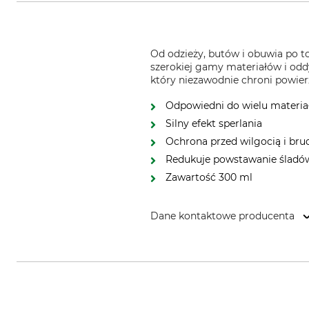
Od odzieży, butów i obuwia po t
szerokiej gamy materiałów i odd
który niezawodnie chroni powie
Odpowiedni do wielu materi
Silny efekt sperlania
Ochrona przed wilgocią i br
Redukuje powstawanie śladów 
Zawartość 300 ml
Dane kontaktowe producenta
Salzenbrodt GmbH & Co. KG, Herm