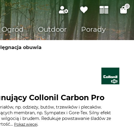
0
Ogród
Outdoor
Porady
elęgnacja obuwia
nujący Collonil Carbon Pro
riałów, np. odzieży, butów, trzewików i plecaków.
cych membran, np. Sympatex i Gore-Tex. Silny efekt
d wilgocią i brudem. Redukuje powstawanie śladów ze
rtość...
.
Pokaż więcej