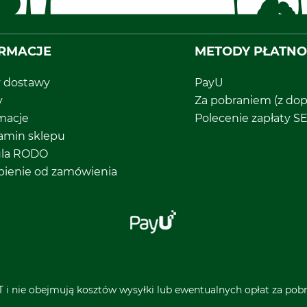
RMACJE
METODY PŁATNO
y dostawy
PayU
y
Za pobraniem (z dop
macje
Polecenie zapłaty S
amin sklepu
ula RODO
pienie od zamówienia
 i nie obejmują kosztów wysyłki lub ewentualnych opłat za pobra