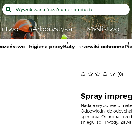
ictwo
Arborystyka
Myślistwo
eczeństwo i higiena pracy
Buty i trzewiki ochronne
Pi
0
Spray impreg
Nadaje się do wielu mate
Odpowiedni do oddychają
sperlania. Ochrona prze
śniegu, soli i wody. Zawa