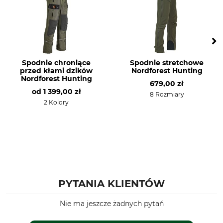
Wędrówka
Dla
Pora roku
Męski
Jesień
Zima
Spodnie chroniące
Spodnie stretchowe
Dopasowanie
Wodoszczelność
przed kłami dzików
Nordforest Hunting
Slim
Hydrofobowa
Nordforest Hunting
679,00 zł
od
1 399,00 zł
Wiatroszczelność
Kolor
8 Rozmiary
2 Kolory
Wiatroodporny
dark olive
Rozmiar odzieży
46
PYTANIA KLIENTÓW
Nie ma jeszcze żadnych pytań