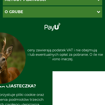
Zwroty
Reklamacje
PayU
O GRUBE
Regulamin sklepu
Za pobraniem (z dopłatą)
Klauzula RODO
Polecenie zapłaty SEPA
Sklep stacjonarny
Odstąpienie od zamówienia
Kontakt
Grube w Europie
* Wszystkie ceny zawierają podatek VAT i nie obejmują
kosztów wysyłki lub ewentualnych opłat za pobranie. O ile nie
wyszczególniono inaczej.
A CIASTECZKA?
rzystuje pliki cookie oraz
zenia podmiotów trzecich
ich ciągłego ulepszania