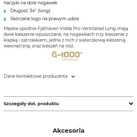
haczyki na dole nogawek
Długość 34″ (long)
Skórzane logo na prawym udzie
Męskie spodnie Fjällräven Vidda Pro Ventilated Long mają
dwie kieszenie wpuszczane, na nogawkach trzy kieszenie z
klapką i zatrzaskiem, jedna z nich z siateczkową kieszenią
wewnętrzną, oraz kieszeń na nóż.
Dane kontaktowe producenta
Fenix Outdoor E-Com AB, Brogatan 141, 894 35 Själevad,
Sweden, www.fjallraven.com
Szczegóły dot. produktu
Marka
Typ produktu
Fjällräven
Spodnie
Akcesoria