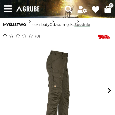
0
MYŚLISTWO
Odzież i buty
Odzież męska
Spodnie
0