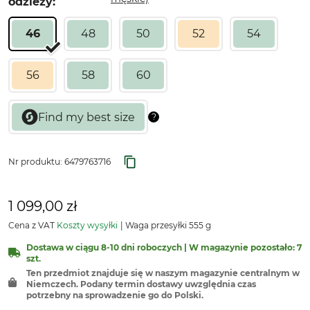
odzieży:
46
48
50
52
54
56
58
60
Nr produktu:
6479763716
1 099,00 zł
Cena z VAT
Koszty wysyłki
Waga przesyłki 555 g
Dostawa w ciągu 8-10 dni roboczych | W magazynie pozostało: 7
szt.
Ten przedmiot znajduje się w naszym magazynie centralnym w
Niemczech. Podany termin dostawy uwzględnia czas
potrzebny na sprowadzenie go do Polski.