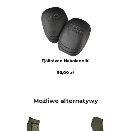
Nazwa modelu
Materiał wierzchni
Vidda Pro Ventilated Long
65% Poliester
35% Bawełna
Stretch
Pranie
65% Poliamid
Pranie kolorowe 40°
24% Poliester
11% Elastan
Wybielanie
Suszenie
Fjällräven Nakolanniki
Nie wybielać
Nie suszyć w suszarce
bębnowej
95,00 zł
Prasowanie
Profesjonalna pielęgnacja
tkanin
Prasować w temp. maks.
110°C
Nie czyścić na sucho
Możliwe alternatywy
Przeznaczenie
Oddychalność
Polowanie pędzone
Środek
Opiekun psa
Polowanie z nagonką