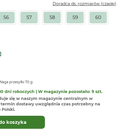
Doradca ds. rozmiarów (czapki)
56
57
58
59
60
aga przesyłki 70 g
0 dni roboczych | W magazynie pozostało: 9 szt.
duje się w naszym magazynie centralnym w
termin dostawy uwzględnia czas potrzebny na
Polski.
do koszyka