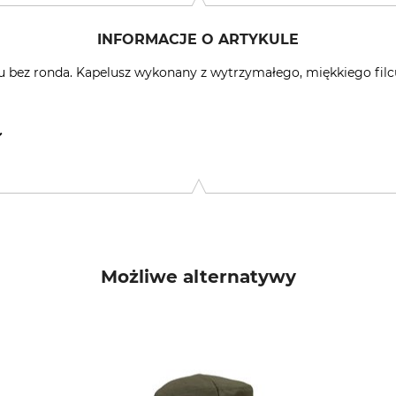
INFORMACJE O ARTYKULE
nu bez ronda. Kapelusz wykonany z wytrzymałego, miękkiego fil
, Rudolf-Diesel-Str. 34-36, 28876 Oyten, Germany, www.overhu
Możliwe alternatywy