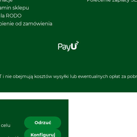
amin sklepu
ula RODO
pienie od zamówienia
 i nie obejmują kosztów wysyłki lub ewentualnych opłat za pobra
Odrzuć
 celu
Konfiguruj