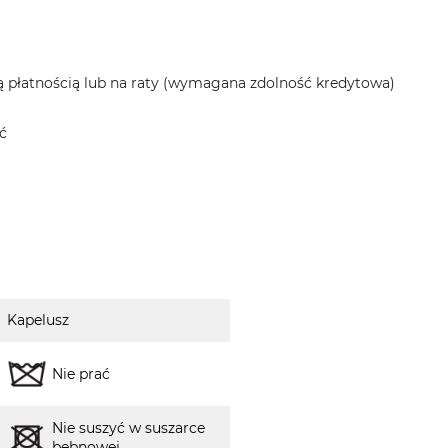
 płatnością lub na raty (wymagana zdolność kredytowa)
ć
Kapelusz
Nie prać
Nie suszyć w suszarce
bębnowej