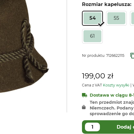
Rozmiar kapelusza:
54
55
61
Nr produktu:
7126622115
199,00 zł
Cena z VAT
Koszty wysyłki
W
Dostawa w ciągu 8-1
Ten przedmiot znaj
Niemczech. Podany 
sprowadzenie go do 
Dodaj 