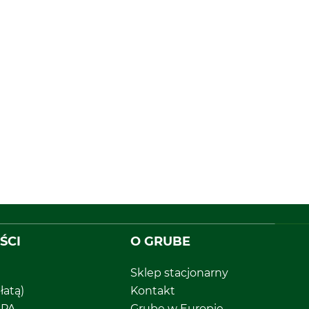
ŚCI
O GRUBE
Sklep stacjonarny
łatą)
Kontakt
EPA
Grube w Europie