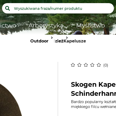
ictwo
Arborystyka
Myślistwo
Outdoor
Odzież
Kapelusze
0
Skogen Kape
Schinderhan
Bardzo popularny kształ
miękkiego filcu wełnian