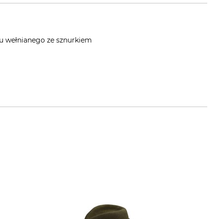
cu wełnianego ze sznurkiem
es-schuessler.de