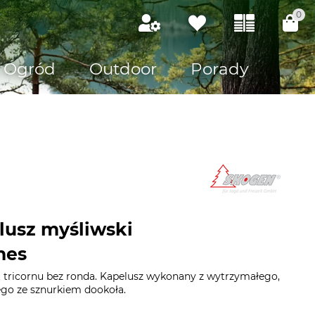
0
Ogród
Outdoor
Porady
lusz myśliwski
nes
t tricornu bez ronda. Kapelusz wykonany z wytrzymałego,
ego ze sznurkiem dookoła.