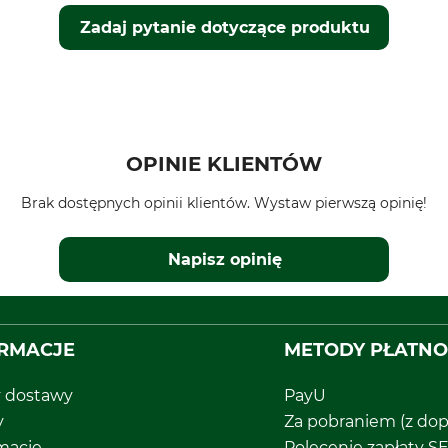
Zadaj pytanie dotyczące produktu
OPINIE KLIENTÓW
Brak dostępnych opinii klientów. Wystaw pierwszą opinię!
Napisz opinię
RMACJE
METODY PŁATNO
y dostawy
PayU
y
Za pobraniem (z dop
macje
Polecenie zapłaty S