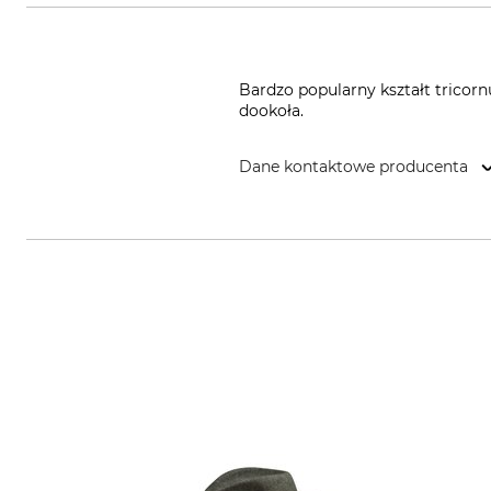
Bardzo popularny kształt tricor
dookoła.
Dane kontaktowe producenta
Overhues & Schüssler GmbH & Co.