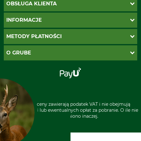
OBSŁUGA KLIENTA
Katalogi Grube
INFORMACJE
Twoje konto
Ustawienia plików cookie
Koszty dostawy
METODY PŁATNOŚCI
Zwroty
Reklamacje
PayU
O GRUBE
Regulamin sklepu
Za pobraniem (z dopłatą)
Klauzula RODO
Polecenie zapłaty SEPA
Sklep stacjonarny
Odstąpienie od zamówienia
Kontakt
Grube w Europie
* Wszystkie ceny zawierają podatek VAT i nie obejmują
kosztów wysyłki lub ewentualnych opłat za pobranie. O ile nie
wyszczególniono inaczej.