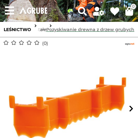
0
LEŚNICTWO
Pozostałe
Pozyskiwanie drewna z drzew grubych
0