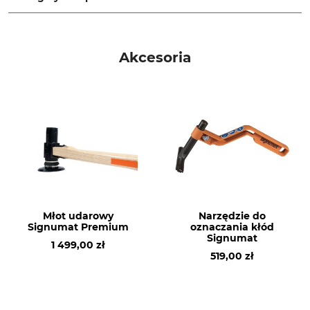
Marka
Typ produktu
Signumat
Klamra do wartościowego
Akcesoria
drewna
Produkcja
Made in Austria
Młot udarowy
Narzędzie do
Signumat Premium
oznaczania kłód
Signumat
1 499,00 zł
519,00 zł