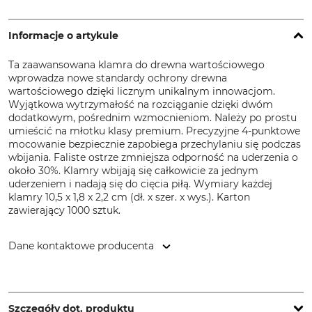
Informacje o artykule
Ta zaawansowana klamra do drewna wartościowego
wprowadza nowe standardy ochrony drewna
wartościowego dzięki licznym unikalnym innowacjom.
Wyjątkowa wytrzymałość na rozciąganie dzięki dwóm
dodatkowym, pośrednim wzmocnieniom. Należy po prostu
umieścić na młotku klasy premium. Precyzyjne 4-punktowe
mocowanie bezpiecznie zapobiega przechylaniu się podczas
wbijania. Faliste ostrze zmniejsza odporność na uderzenia o
około 30%. Klamry wbijają się całkowicie za jednym
uderzeniem i nadają się do cięcia piłą. Wymiary każdej
klamry 10,5 x 1,8 x 2,2 cm (dł. x szer. x wys.). Karton
zawierający 1000 sztuk.
Dane kontaktowe producenta
Latschbacher GmbH, Hauptstr. 8/10, 4484 Kronstorf, Austria,
www.latschbacher.com
Szczegóły dot. produktu