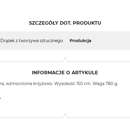
SZCZEGÓŁY DOT. PRODUKTU
Drążek z tworzywa sztucznego
Produkcja
INFORMACJE O ARTYKULE
ura, wzmocniona krzyżowo. Wysokość 150 cm. Waga 780 g.
30, 33378 Rheda-Wiedenbrück, Germany, www.plastimat.de