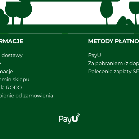
RMACJE
METODY PŁATNO
y dostawy
PayU
y
Za pobraniem (z dop
macje
Polecenie zapłaty S
amin sklepu
ula RODO
pienie od zamówienia