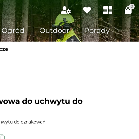
0
Ogród
Outdoor
Porady
cze
wowa do uchwytu do
hwytu do oznakowań