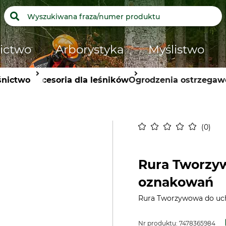
ictwo
Arborystyka
Myślistwo
śnictwo
Akcesoria dla leśników
Ogrodzenia ostrzegaw
0
Rura Tworzy
oznakowań
Rura Tworzywowa do uc
Nr produktu:
7478365984