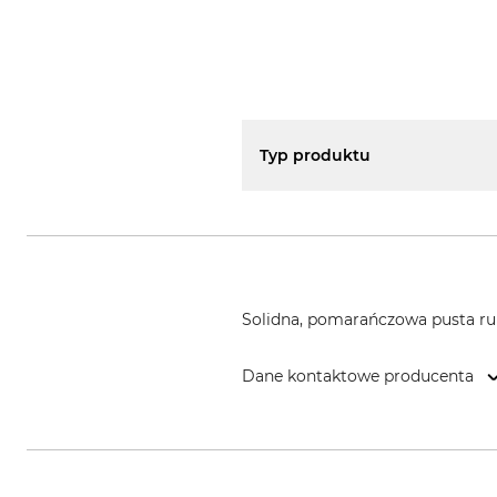
Typ produktu
Solidna, pomarańczowa pusta r
Dane kontaktowe producenta
Plastimat GmbH, Kapellenstr. 1