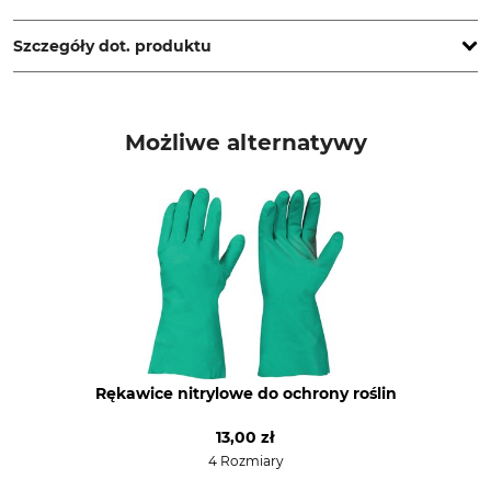
Jever, Germany, www.hasesafetygloves.com
Szczegóły dot. produktu
Norma
Marka
EN ISO 21420
Hase Safety
Możliwe alternatywy
EN 388
EN ISO 374
Typ produktu
Nazwa modelu
Rękawice
ChemFlex
Kolor
Rozmiar rękawicy
Zielono-czarny
10
Rękawice nitrylowe do ochrony roślin
13,00 zł
4 Rozmiary