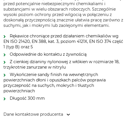
przed potencjalnie niebezpiecznymi chemikaliami i
substancjami w wielu obszarach roboczych. Szczególnie
wysoki poziom ochrony przed wilgocią w połączeniu z
doskonałą przyczepnością znacznie ułatwia pracę zarówno z
suchymi, jak i mokrymi lub zaolejonymi elementami.
Rękawice chroniące przed działaniem chemikaliów wg
EN ISO 21420, EN 388, kat. 3, poziom 4121X, EN ISO 374 część
1 (typ B) oraz 5
Odpowiednie do kontaktu z żywnością
Z cienkiej dzianiny nylonowej z włókien w rozmiarze 18,
trzykrotnie zanurzane w nitrylu
Wykończenie sandy finish na wewnętrznych
powierzchniach dłoni i opuszkach palców poprawia
przyczepność na suchych, mokrych i tłustych
powierzchniach
Długość 300 mm
Dane kontaktowe producenta
Hase Safety Gloves GmbH, Am Hillernsen Hamm 6, 26441