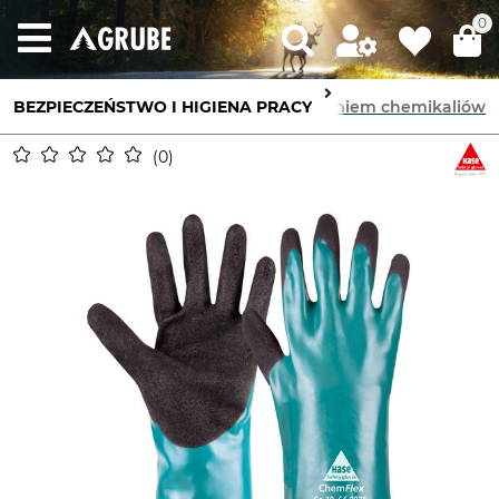
0
na dłoni
BEZPIECZEŃSTWO I HIGIENA PRACY
Rękawice chroniące przed działaniem chemikaliów
0