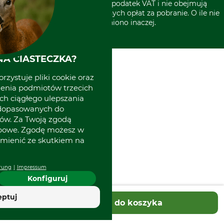
* Wszystkie ceny zawierają podatek VAT i nie obejmują
kosztów wysyłki lub ewentualnych opłat za pobranie. O ile nie
wyszczególniono inaczej.
A CIASTECZKA?
rzystuje pliki cookie oraz
zenia podmiotów trzecich
ich ciągłego ulepszania
 dopasowanych do
ów. Za Twoją zgodą
obowe. Zgodę możesz w
zmienić ze skutkiem na
rung
Impressum
Konfiguruj
eptuj
Dodaj do koszyka