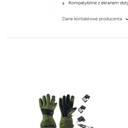
Kompatybilne z ekranem dot
Dane kontaktowe producenta
Beretta S.p.A. Fabbrica d' Armi 