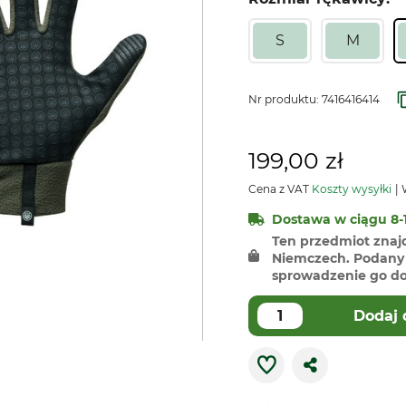
S
M
Nr produktu:
7416416414
199,00 zł
Cena z VAT
Koszty wysyłki
W
Dostawa w ciągu 8-1
Ten przedmiot znaj
Niemczech. Podany 
sprowadzenie go do 
Dodaj 