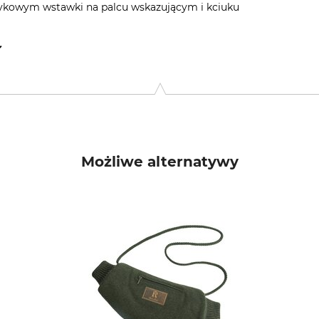
ykowym wstawki na palcu wskazującym i kciuku
Pietro, Via Pietro Beretta 18, 25063 Gordone Val Trompea, Italy,
Możliwe alternatywy