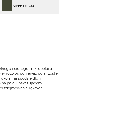
green moss
kiego i cichego mikropolaru
ny rozwój, ponieważ polar został
awkom na spodzie dłoni
h na palcu wskazującym,
ci zdejmowania rękawic.