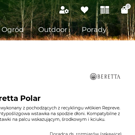
0
Ogród
Outdoor
Porady
etta Polar
r wykonany z pochodzących z recyklingu włókien Repreve.
ntypoślizgowa wstawka na spodzie dłoni. Kompatybilne z
wki na palcu wskazującym, środkowym i kciuku.
Doradca ds. rozmiarów (rękawice)