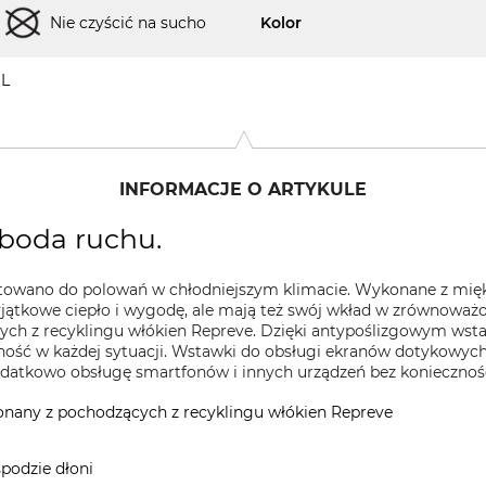
Nie czyścić na sucho
Kolor
L
INFORMACJE O ARTYKULE
oboda ruchu.
ktowano do polowań w chłodniejszym klimacie. Wykonane z mięk
yjątkowe ciepło i wygodę, ale mają też swój wkład w zrównoważo
ych z recyklingu włókien Repreve. Dzięki antypoślizgowym wst
ość w każdej sytuacji. Wstawki do obsługi ekranów dotykowyc
odatkowo obsługę smartfonów i innych urządzeń bez koniecznoś
onany z pochodzących z recyklingu włókien Repreve
podzie dłoni