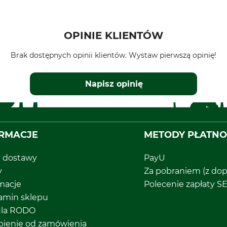
OPINIE KLIENTÓW
Brak dostępnych opinii klientów. Wystaw pierwszą opinię!
Napisz opinię
RMACJE
METODY PŁATNO
y dostawy
PayU
y
Za pobraniem (z dop
macje
Polecenie zapłaty S
amin sklepu
ula RODO
pienie od zamówienia