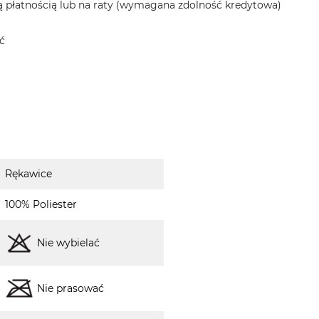
 płatnością lub na raty (wymagana zdolność kredytowa)
ć
Rękawice
100% Poliester
Nie wybielać
Nie prasować